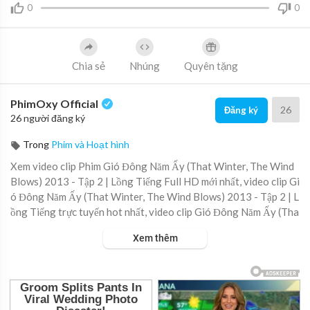
0
0
Chia sẻ
Nhúng
Quyên tặng
PhimOxy Official
26
Đăng ký
26 người đăng ký
Trong
Phim và Hoạt hình
Xem video clip Phim Gió Đông Năm Ấy (That Winter, The Wind
Blows) 2013 - Tập 2 | Lồng Tiếng Full HD mới nhất, video clip Gi
ó Đông Năm Ấy (That Winter, The Wind Blows) 2013 - Tập 2 | L
ồng Tiếng trực tuyến hot nhất, video clip Gió Đông Năm Ấy (Tha
t Winter, The Wind Blows) 2013 - Tập 2 | Lồng Tiếng online hay
Xem thêm
nhất.
▶ Xem danh sách phát Full tập tại đây:
https://viet.tube/watch/
gio-do....ng-nam-ay-that-winte