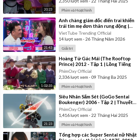
2,350
lượt xem
·
22 Tháng Hai 2025
20:23
Phim và Hoạt hình
⁣Anh chàng giám đốc điển trai khiến
trái tim mẹ đơn thân rung động |
Bạn Muốn Hẹn Hò
VietTube Trending Official
14
lượt xem
·
26 Tháng Năm 2026
21:43
Giải trí
⁣Hoàng Tử Gác Mái (The Rooftop
Prince) 2012 - Tập 1 | Lồng Tiếng
PhimOxy Official
2,336
lượt xem
·
09 Tháng Ba 2025
1:02:35
Phim và Hoạt hình
⁣Siêu Nhân Sấm Sét (GoGo Sentai
Boukenger) 2006 - Tập 2 | Thuyết
Minh
PhimOxy Official
1,416
lượt xem
·
22 Tháng Hai 2025
21:23
Phim và Hoạt hình
⁣Tổng hợp các Super Sentai nữ Nhật