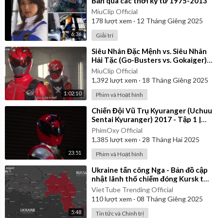
Bản qua các thời kỳ từ 1975-2013
MiuClip Official
178
lượt xem
·
12 Tháng Giêng 2025
6:36
Giải trí
⁣Siêu Nhân Đặc Mệnh vs. Siêu Nhân
Hải Tặc (Go-Busters vs. Gokaiger) |
Vietsub
MiuClip Official
1,392
lượt xem
·
18 Tháng Giêng 2025
1:02:10
Phim và Hoạt hình
⁣Chiến Đội Vũ Trụ Kyuranger (Uchuu
Sentai Kyuranger) 2017 - Tập 1 |
Thuyết Minh
PhimOxy Official
1,385
lượt xem
·
28 Tháng Hai 2025
23:51
Phim và Hoạt hình
⁣Ukraine tấn công Nga - Bản đồ cập
nhật lãnh thổ chiếm đóng Kursk từ
ngày 06/08/2024 đến 06/01/2025
VietTube Trending Official
110
lượt xem
·
08 Tháng Giêng 2025
5:48
Tin tức và Chính trị