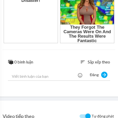
0 bình luận
Sắp xếp theo
sort
Đăng
Video tiếp theo
Tự động phát