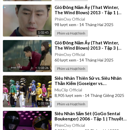
⁣Gió Đông Năm Ấy (That Winter,
The Wind Blows) 2013 - Tập 1 |
Vietsub
PhimOxy Official
98
lượt xem
·
14 Tháng Hai 2025
1:02:45
Phim và Hoạt hình
⁣Gió Đông Năm Ấy (That Winter,
The Wind Blows) 2013 - Tập 3 |
Lồng Tiếng
PhimOxy Official
60
lượt xem
·
14 Tháng Hai 2025
1:03:26
Phim và Hoạt hình
⁣Siêu Nhân Thiên Sứ vs. Siêu Nhân
Thần Kiếm (Goseiger vs.
Shinkenger) | Vietsub
MiuClip Official
8,905
lượt xem
·
14 Tháng Giêng 2025
1:02:06
Phim và Hoạt hình
⁣Siêu Nhân Sấm Sét (GoGo Sentai
Boukenger) 2006 - Tập 1 | Thuyết
Minh
PhimOxy Official