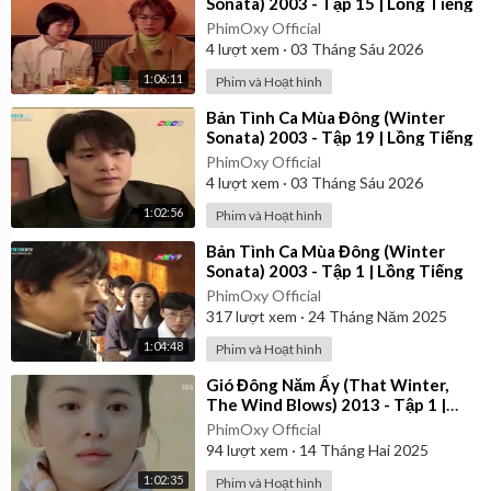
Sonata) 2003 - Tập 15 | Lồng Tiếng
PhimOxy Official
4
lượt xem
·
03 Tháng Sáu 2026
1:06:11
Phim và Hoạt hình
⁣Bản Tình Ca Mùa Đông (Winter
Sonata) 2003 - Tập 19 | Lồng Tiếng
PhimOxy Official
4
lượt xem
·
03 Tháng Sáu 2026
1:02:56
Phim và Hoạt hình
⁣Bản Tình Ca Mùa Đông (Winter
Sonata) 2003 - Tập 1 | Lồng Tiếng
PhimOxy Official
317
lượt xem
·
24 Tháng Năm 2025
1:04:48
Phim và Hoạt hình
⁣Gió Đông Năm Ấy (That Winter,
The Wind Blows) 2013 - Tập 1 |
Lồng Tiếng
PhimOxy Official
94
lượt xem
·
14 Tháng Hai 2025
1:02:35
Phim và Hoạt hình