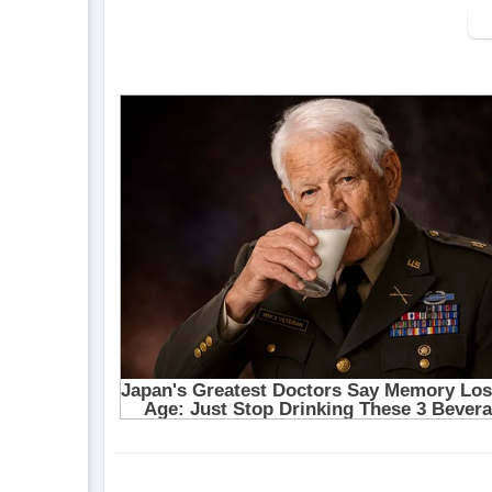
▶ Xem danh sách phát Full tập tại đây:
htt