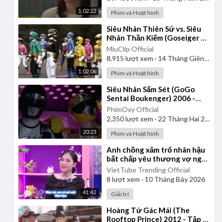
1:02:22
Phim và Hoạt hình
⁣Siêu Nhân Thiên Sứ vs. Siêu
Nhân Thần Kiếm (Goseiger vs.
Shinkenger) | Vietsub
MiuClip Official
8,915
lượt xem
·
14 Tháng Giêng 2025
1:02:06
Phim và Hoạt hình
⁣Siêu Nhân Sấm Sét (GoGo
Sentai Boukenger) 2006 -
Tập 1 | Thuyết Minh
PhimOxy Official
2,350
lượt xem
·
22 Tháng Hai 2025
20:23
Phim và Hoạt hình
⁣Anh chồng xăm trổ nhân hậu
bất chấp yêu thương vợ ngồi
xe lăn cả đời | Yêu Là Cưới
VietTube Trending Official
8
lượt xem
·
10 Tháng Bảy 2026
41:42
Giải trí
⁣Hoàng Tử Gác Mái (The
Rooftop Prince) 2012 - Tập 1