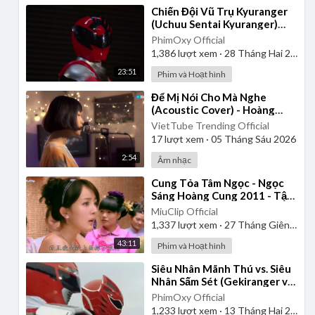
⁣Chiến Đội Vũ Trụ Kyuranger
(Uchuu Sentai Kyuranger)
2017 - Tập 1 | Thuyết Minh
PhimOxy Official
1,386
lượt xem
·
28 Tháng Hai 2025
23:51
Phim và Hoạt hình
⁣Để Mị Nói Cho Mà Nghe
(Acoustic Cover) - Hoàng
Thùy Linh - Hà My x Đình Duy
VietTube Trending Official
17
lượt xem
·
05 Tháng Sáu 2026
2:54
Âm nhạc
⁣Cung Tỏa Tâm Ngọc - Ngọc
Sáng Hoàng Cung 2011 - Tập
1 | Thuyết Minh
MiuClip Official
1,337
lượt xem
·
27 Tháng Giêng 2025
43:11
Phim và Hoạt hình
⁣Siêu Nhân Mãnh Thú vs. Siêu
Nhân Sấm Sét (Gekiranger vs.
Boukenger) 2008 | Vietsub
PhimOxy Official
1,233
lượt xem
·
13 Tháng Hai 2025