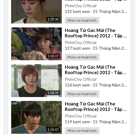
| Lồng Tiếng
PhimOxy Official
131
lượt xem
·
15 Tháng Năm 2026
1:03:34
Phim và Hoạt hình
⁣Hoàng Tử Gác Mái (The
Rooftop Prince) 2012 - Tập 9
| Lồng Tiếng
PhimOxy Official
127
lượt xem
·
15 Tháng Năm 2026
1:03:27
Phim và Hoạt hình
⁣Hoàng Tử Gác Mái (The
Rooftop Prince) 2012 - Tập
19 | Lồng Tiếng
PhimOxy Official
126
lượt xem
·
15 Tháng Năm 2026
1:04:59
Phim và Hoạt hình
⁣Hoàng Tử Gác Mái (The
Rooftop Prince) 2012 - Tập 8
| Lồng Tiếng
PhimOxy Official
119
lượt xem
·
15 Tháng Năm 2026
1:03:47
Phim và Hoạt hình