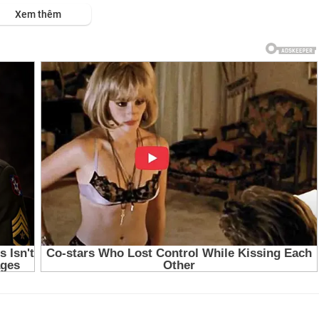
ps://viet.tube/watch/UJF6st....rSKxhYNkP/list/TRK5R
Xem thêm