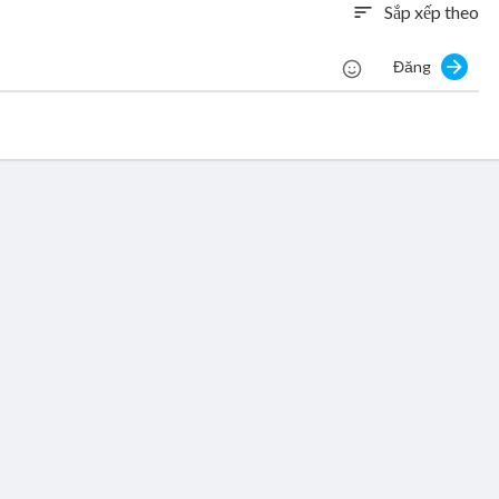
Sắp xếp theo
sort
Đăng