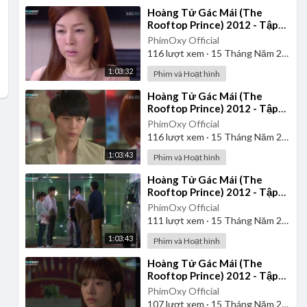
⁣Hoàng Tử Gác Mái (The
Rooftop Prince) 2012 - Tập
18 | Lồng Tiếng
PhimOxy Official
116
lượt xem
·
15 Tháng Năm 2026
1:03:32
Phim và Hoạt hình
⁣Hoàng Tử Gác Mái (The
Rooftop Prince) 2012 - Tập
12 | Lồng Tiếng
PhimOxy Official
116
lượt xem
·
15 Tháng Năm 2026
1:03:43
Phim và Hoạt hình
⁣Hoàng Tử Gác Mái (The
Rooftop Prince) 2012 - Tập
13 | Lồng Tiếng
PhimOxy Official
111
lượt xem
·
15 Tháng Năm 2026
1:03:43
Phim và Hoạt hình
⁣Hoàng Tử Gác Mái (The
Rooftop Prince) 2012 - Tập
10 | Lồng Tiếng
PhimOxy Official
107
lượt xem
·
15 Tháng Năm 2026