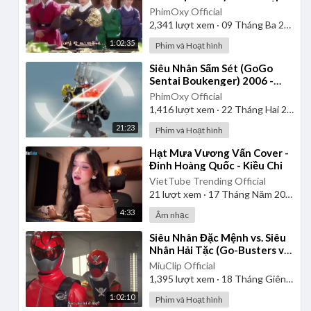
| Lồng Tiếng
PhimOxy Official
2,341
lượt xem
·
09 Tháng Ba 2025
1:02:35
Phim và Hoạt hình
⁣Siêu Nhân Sấm Sét (GoGo
Sentai Boukenger) 2006 -
Tập 2 | Thuyết Minh
PhimOxy Official
1,416
lượt xem
·
22 Tháng Hai 2025
21:23
Phim và Hoạt hình
⁣Hạt Mưa Vương Vấn Cover -
Đinh Hoàng Quốc - Kiều Chi
VietTube Trending Official
21
lượt xem
·
17 Tháng Năm 2026
4:33
Âm nhạc
⁣Siêu Nhân Đặc Mệnh vs. Siêu
Nhân Hải Tặc (Go-Busters vs.
Gokaiger) | Vietsub
MiuClip Official
1,395
lượt xem
·
18 Tháng Giêng 2025
1:02:10
Phim và Hoạt hình