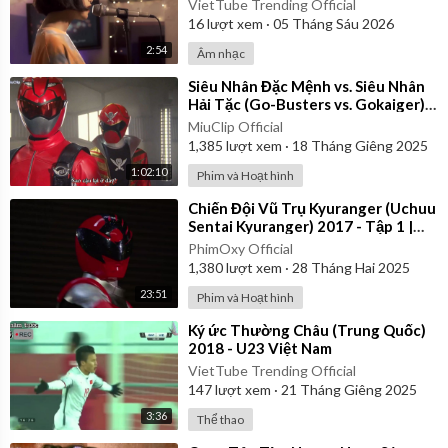
VietTube Trending Official
16
lượt xem
·
05 Tháng Sáu 2026
2:54
Âm nhạc
⁣Siêu Nhân Đặc Mệnh vs. Siêu Nhân
Hải Tặc (Go-Busters vs. Gokaiger) |
Vietsub
MiuClip Official
1,385
lượt xem
·
18 Tháng Giêng 2025
1:02:10
Phim và Hoạt hình
⁣Chiến Đội Vũ Trụ Kyuranger (Uchuu
Sentai Kyuranger) 2017 - Tập 1 |
Thuyết Minh
PhimOxy Official
1,380
lượt xem
·
28 Tháng Hai 2025
23:51
Phim và Hoạt hình
⁣Ký ức Thường Châu (Trung Quốc)
2018 - U23 Việt Nam
VietTube Trending Official
147
lượt xem
·
21 Tháng Giêng 2025
3:36
Thể thao