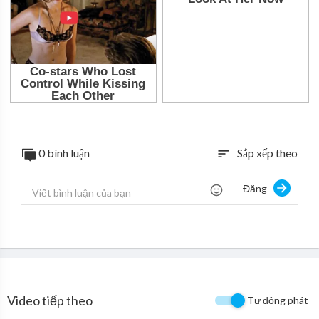
0 bình luận
Sắp xếp theo
sort
Đăng
Video tiếp theo
Tự động phát