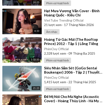
20:23
Phim và Hoạt hình
⁣Hạt Mưa Vương Vấn Cover - Đinh
Hoàng Quốc - Kiều Chi
VietTube Trending Official
21
lượt xem
·
17 Tháng Năm 2026
4:33
Âm nhạc
⁣Hoàng Tử Gác Mái (The Rooftop
Prince) 2012 - Tập 1 | Lồng Tiếng
PhimOxy Official
2,328
lượt xem
·
09 Tháng Ba 2025
1:02:35
Phim và Hoạt hình
⁣Siêu Nhân Sấm Sét (GoGo Sentai
Boukenger) 2006 - Tập 2 | Thuyết
Minh
PhimOxy Official
1,415
lượt xem
·
22 Tháng Hai 2025
21:23
Phim và Hoạt hình
⁣Để Mị Nói Cho Mà Nghe (Acoustic
Cover) - Hoàng Thùy Linh - Hà My x
Đình Duy