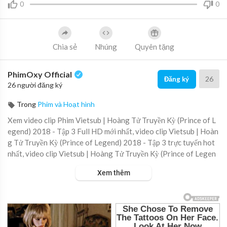
0
0
Chia sẻ
Nhúng
Quyên tặng
PhimOxy Official
26
Đăng ký
26 người đăng ký
Trong
Phim và Hoạt hình
Xem video clip Phim Vietsub | Hoàng Tử Truyền Kỳ (Prince of L
egend) 2018 - Tập 3 Full HD mới nhất, video clip Vietsub | Hoàn
g Tử Truyền Kỳ (Prince of Legend) 2018 - Tập 3 trực tuyến hot
nhất, video clip Vietsub | Hoàng Tử Truyền Kỳ (Prince of Legen
d) 2018 - Tập 3 online hay nhất.
Xem thêm
▶ Xem danh sách phát Full tập tại đây:
https://viet.tube/watch/
BgASrd....fIkcJaQl1/list/1wHOo