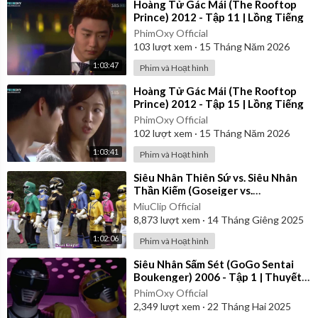
⁣Hoàng Tử Gác Mái (The Rooftop
Prince) 2012 - Tập 11 | Lồng Tiếng
PhimOxy Official
103
lượt xem
·
15 Tháng Năm 2026
1:03:47
Phim và Hoạt hình
⁣Hoàng Tử Gác Mái (The Rooftop
Prince) 2012 - Tập 15 | Lồng Tiếng
PhimOxy Official
102
lượt xem
·
15 Tháng Năm 2026
1:03:41
Phim và Hoạt hình
⁣Siêu Nhân Thiên Sứ vs. Siêu Nhân
Thần Kiếm (Goseiger vs.
Shinkenger) | Vietsub
MiuClip Official
8,873
lượt xem
·
14 Tháng Giêng 2025
1:02:06
Phim và Hoạt hình
⁣Siêu Nhân Sấm Sét (GoGo Sentai
Boukenger) 2006 - Tập 1 | Thuyết
Minh
PhimOxy Official
2,349
lượt xem
·
22 Tháng Hai 2025