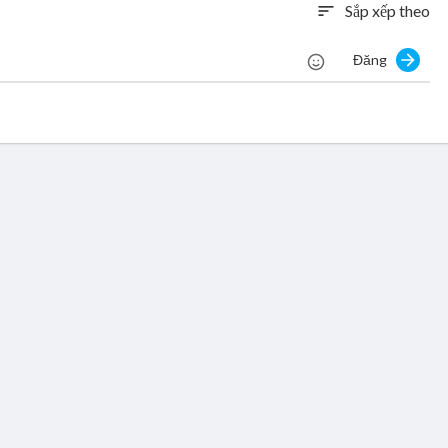
Sắp xếp theo
sort
Đăng