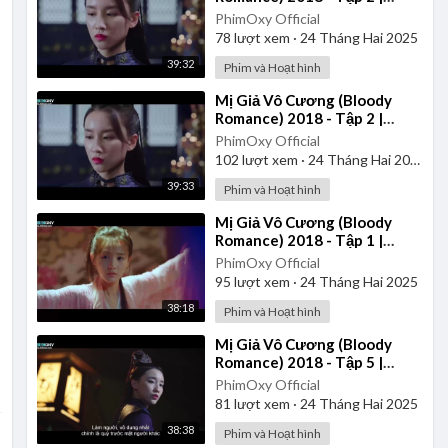
Thuyết Minh
PhimOxy Official
78
lượt xem
·
24 Tháng Hai 2025
39:32
Phim và Hoạt hình
⁣Mị Giả Vô Cương (Bloody
Romance) 2018 - Tập 2 |
Vietsub
PhimOxy Official
102
lượt xem
·
24 Tháng Hai 2025
39:33
Phim và Hoạt hình
⁣Mị Giả Vô Cương (Bloody
Romance) 2018 - Tập 1 |
Vietsub
PhimOxy Official
95
lượt xem
·
24 Tháng Hai 2025
38:18
Phim và Hoạt hình
⁣Mị Giả Vô Cương (Bloody
Romance) 2018 - Tập 5 |
Vietsub
PhimOxy Official
81
lượt xem
·
24 Tháng Hai 2025
38:38
Phim và Hoạt hình