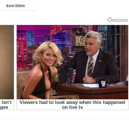
ps://viet.tube/watch/CJhJkD....ucg2WNBXj/list/qkEEy
Xem thêm