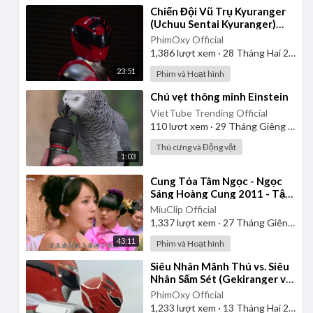
⁣Chiến Đội Vũ Trụ Kyuranger
(Uchuu Sentai Kyuranger)
2017 - Tập 1 | Thuyết Minh
PhimOxy Official
1,386
lượt xem
·
28 Tháng Hai 2025
23:51
Phim và Hoạt hình
⁣Chú vẹt thông minh Einstein
VietTube Trending Official
110
lượt xem
·
29 Tháng Giêng 2025
Thú cưng và Động vật
1:03
⁣Cung Tỏa Tâm Ngọc - Ngọc
Sáng Hoàng Cung 2011 - Tập
1 | Thuyết Minh
MiuClip Official
1,337
lượt xem
·
27 Tháng Giêng 2025
43:11
Phim và Hoạt hình
⁣Siêu Nhân Mãnh Thú vs. Siêu
Nhân Sấm Sét (Gekiranger vs.
Boukenger) 2008 | Vietsub
PhimOxy Official
1,233
lượt xem
·
13 Tháng Hai 2025