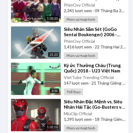
| Lồng Tiếng
PhimOxy Official
2,341
lượt xem
·
09 Tháng Ba 2025
1:02:35
Phim và Hoạt hình
⁣Siêu Nhân Sấm Sét (GoGo
Sentai Boukenger) 2006 -
Tập 2 | Thuyết Minh
PhimOxy Official
1,416
lượt xem
·
22 Tháng Hai 2025
21:23
Phim và Hoạt hình
⁣Ký ức Thường Châu (Trung
Quốc) 2018 - U23 Việt Nam
VietTube Trending Official
147
lượt xem
·
21 Tháng Giêng 2025
3:36
Thể thao
⁣Siêu Nhân Đặc Mệnh vs. Siêu
Nhân Hải Tặc (Go-Busters vs.
Gokaiger) | Vietsub
MiuClip Official
1,395
lượt xem
·
18 Tháng Giêng 2025
1:02:10
Phim và Hoạt hình