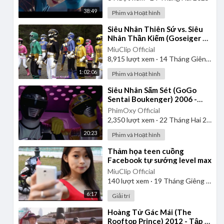
38:49
Phim và Hoạt hình
⁣Siêu Nhân Thiên Sứ vs. Siêu
Nhân Thần Kiếm (Goseiger vs.
Shinkenger) | Vietsub
MiuClip Official
8,915
lượt xem
·
14 Tháng Giêng 2025
1:02:06
Phim và Hoạt hình
⁣Siêu Nhân Sấm Sét (GoGo
Sentai Boukenger) 2006 -
Tập 1 | Thuyết Minh
PhimOxy Official
2,350
lượt xem
·
22 Tháng Hai 2025
20:23
Phim và Hoạt hình
⁣Thảm họa teen cuồng
Facebook tự sướng level max
MiuClip Official
140
lượt xem
·
19 Tháng Giêng 2025
6:17
Giải trí
⁣Hoàng Tử Gác Mái (The
Rooftop Prince) 2012 - Tập 1