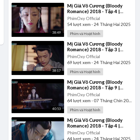
⁣Mị Giả Vô Cương (Bloody
Romance) 2018 - Tập 4 |
Thuyết Minh
PhimOxy Official
54
lượt xem
·
24 Tháng Hai 2025
38:49
Phim và Hoạt hình
⁣Mị Giả Vô Cương (Bloody
Romance) 2018 - Tập 3 |
Vietsub
PhimOxy Official
69
lượt xem
·
24 Tháng Hai 2025
38:17
Phim và Hoạt hình
⁣Mị Giả Vô Cương (Bloody
Romance) 2018 - Tập 9 |
Vietsub
PhimOxy Official
64
lượt xem
·
07 Tháng Chín 2025
40:53
Phim và Hoạt hình
⁣Mị Giả Vô Cương (Bloody
Romance) 2018 - Tập 4 |
Vietsub
PhimOxy Official
64
lượt xem
·
24 Tháng Hai 2025