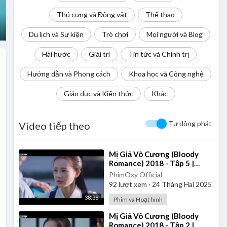
Thú cưng và Động vật
Thể thao
Du lịch và Sự kiện
Trò chơi
Mọi người và Blog
Hài hước
Giải trí
Tin tức và Chính trị
Hướng dẫn và Phong cách
Khoa học và Công nghệ
Giáo dục và Kiến thức
Khác
Tự động phát
Video tiếp theo
⁣Mị Giả Vô Cương (Bloody
Romance) 2018 - Tập 5 |
Thuyết Minh
PhimOxy Official
92
lượt xem
·
24 Tháng Hai 2025
38:38
Phim và Hoạt hình
⁣Mị Giả Vô Cương (Bloody
Romance) 2018 - Tập 2 |