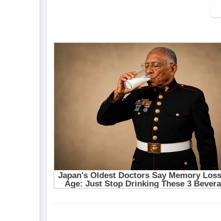
▶ Xem danh sách phát Full tập tại đây:
htt