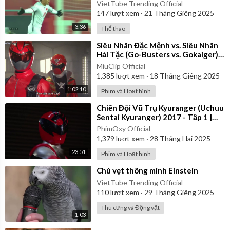
VietTube Trending Official
147
lượt xem
·
21 Tháng Giêng 2025
3:36
Thể thao
⁣Siêu Nhân Đặc Mệnh vs. Siêu Nhân
Hải Tặc (Go-Busters vs. Gokaiger) |
Vietsub
MiuClip Official
1,385
lượt xem
·
18 Tháng Giêng 2025
1:02:10
Phim và Hoạt hình
⁣Chiến Đội Vũ Trụ Kyuranger (Uchuu
Sentai Kyuranger) 2017 - Tập 1 |
Thuyết Minh
PhimOxy Official
1,379
lượt xem
·
28 Tháng Hai 2025
23:51
Phim và Hoạt hình
⁣Chú vẹt thông minh Einstein
VietTube Trending Official
110
lượt xem
·
29 Tháng Giêng 2025
Thú cưng và Động vật
1:03