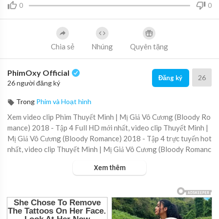
0
0
Chia sẻ
Nhúng
Quyên tặng
PhimOxy Official
26
Đăng ký
26 người đăng ký
Trong
Phim và Hoạt hình
Xem video clip Phim Thuyết Minh | Mị Giả Vô Cương (Bloody Ro
mance) 2018 - Tập 4 Full HD mới nhất, video clip Thuyết Minh |
Mị Giả Vô Cương (Bloody Romance) 2018 - Tập 4 trực tuyến hot
nhất, video clip Thuyết Minh | Mị Giả Vô Cương (Bloody Romanc
e) 2018 - Tập 4 online hay nhất.
Xem thêm
▶ Xem danh sách phát Full tập tại đây:
https://viet.tube/watch/
CJhJkD....ucg2WNBXj/list/qkEEy