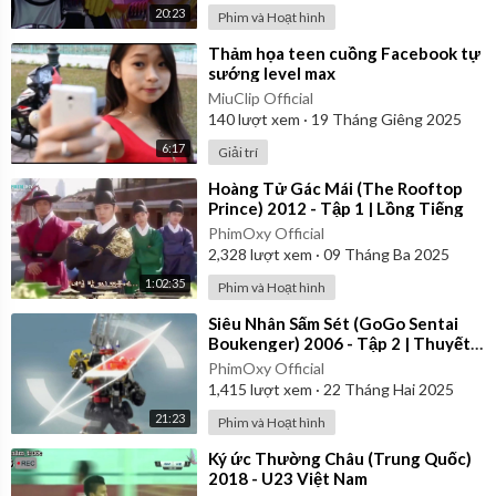
20:23
Phim và Hoạt hình
⁣Thảm họa teen cuồng Facebook tự
sướng level max
MiuClip Official
140
lượt xem
·
19 Tháng Giêng 2025
6:17
Giải trí
⁣Hoàng Tử Gác Mái (The Rooftop
Prince) 2012 - Tập 1 | Lồng Tiếng
PhimOxy Official
2,328
lượt xem
·
09 Tháng Ba 2025
1:02:35
Phim và Hoạt hình
⁣Siêu Nhân Sấm Sét (GoGo Sentai
Boukenger) 2006 - Tập 2 | Thuyết
Minh
PhimOxy Official
1,415
lượt xem
·
22 Tháng Hai 2025
21:23
Phim và Hoạt hình
⁣Ký ức Thường Châu (Trung Quốc)
2018 - U23 Việt Nam