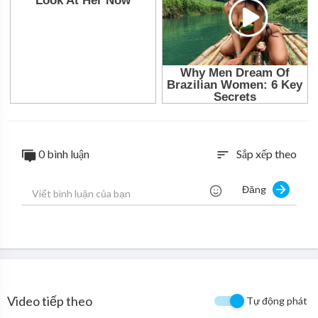
0 bình luận
Sắp xếp theo
sort
Đăng
Video tiếp theo
Tự động phát