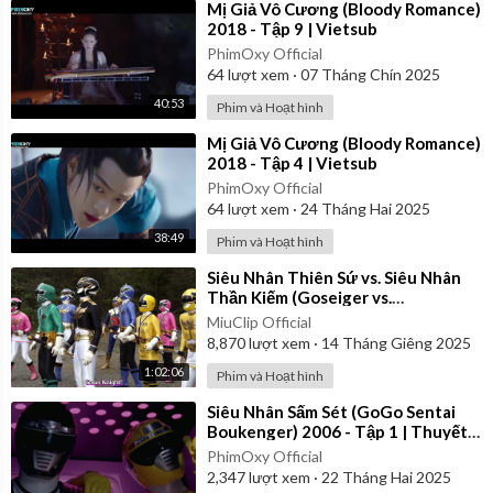
⁣Mị Giả Vô Cương (Bloody Romance)
2018 - Tập 9 | Vietsub
PhimOxy Official
64
lượt xem
·
07 Tháng Chín 2025
40:53
Phim và Hoạt hình
⁣Mị Giả Vô Cương (Bloody Romance)
2018 - Tập 4 | Vietsub
PhimOxy Official
64
lượt xem
·
24 Tháng Hai 2025
38:49
Phim và Hoạt hình
⁣Siêu Nhân Thiên Sứ vs. Siêu Nhân
Thần Kiếm (Goseiger vs.
Shinkenger) | Vietsub
MiuClip Official
8,870
lượt xem
·
14 Tháng Giêng 2025
1:02:06
Phim và Hoạt hình
⁣Siêu Nhân Sấm Sét (GoGo Sentai
Boukenger) 2006 - Tập 1 | Thuyết
Minh
PhimOxy Official
2,347
lượt xem
·
22 Tháng Hai 2025