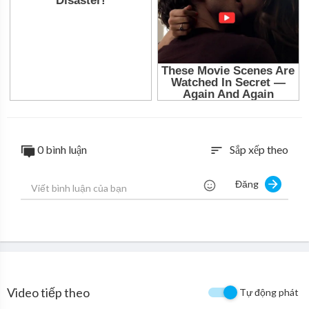
0 bình luận
Sắp xếp theo
sort
Đăng
Video tiếp theo
Tự động phát