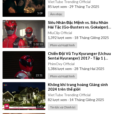
Video
VietTube Trending Official
85
lượt xem
·
29 Tháng Tư 2025
5:09
Âm nhạc
⁣Siêu Nhân Đặc Mệnh vs. Siêu Nhân
Hải Tặc (Go-Busters vs. Gokaiger) |
Vietsub
MiuClip Official
1,392
lượt xem
·
18 Tháng Giêng 2025
1:02:10
Phim và Hoạt hình
⁣Chiến Đội Vũ Trụ Kyuranger (Uchuu
Sentai Kyuranger) 2017 - Tập 1 |
Thuyết Minh
PhimOxy Official
1,386
lượt xem
·
28 Tháng Hai 2025
23:51
Phim và Hoạt hình
⁣Không khí trang hoàng Giáng sinh
2024 trên thế giới
VietTube Trending Official
82
lượt xem
·
14 Tháng Giêng 2025
1:45
Tin tức và Chính trị