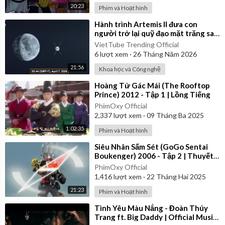
20:23
Phim và Hoạt hình
⁣Hành trình Artemis II đưa con
người trở lại quỹ đạo mặt trăng sau
54 năm của NASA
VietTube Trending Official
6
lượt xem
·
26 Tháng Năm 2026
21:56
Khoa học và Công nghệ
⁣Hoàng Tử Gác Mái (The Rooftop
Prince) 2012 - Tập 1 | Lồng Tiếng
PhimOxy Official
2,337
lượt xem
·
09 Tháng Ba 2025
1:02:35
Phim và Hoạt hình
⁣Siêu Nhân Sấm Sét (GoGo Sentai
Boukenger) 2006 - Tập 2 | Thuyết
Minh
PhimOxy Official
1,416
lượt xem
·
22 Tháng Hai 2025
21:23
Phim và Hoạt hình
⁣Tình Yêu Màu Nắng - Đoàn Thúy
Trang ft. Big Daddy | Official Music