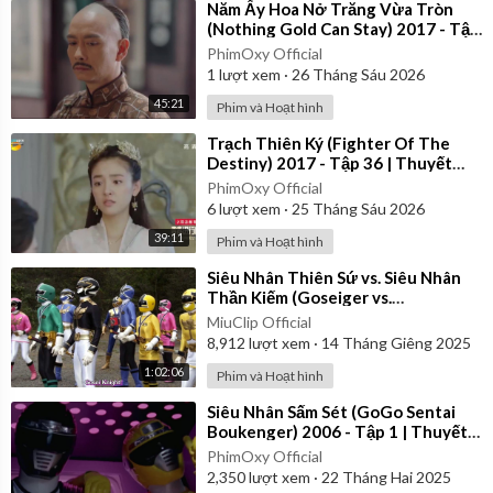
⁣Năm Ấy Hoa Nở Trăng Vừa Tròn
(Nothing Gold Can Stay) 2017 - Tập
39 | Thuyết Minh
PhimOxy Official
1
lượt xem
·
26 Tháng Sáu 2026
45:21
Phim và Hoạt hình
⁣Trạch Thiên Ký (Fighter Of The
Destiny) 2017 - Tập 36 | Thuyết
Minh
PhimOxy Official
6
lượt xem
·
25 Tháng Sáu 2026
39:11
Phim và Hoạt hình
⁣Siêu Nhân Thiên Sứ vs. Siêu Nhân
Thần Kiếm (Goseiger vs.
Shinkenger) | Vietsub
MiuClip Official
8,912
lượt xem
·
14 Tháng Giêng 2025
1:02:06
Phim và Hoạt hình
⁣Siêu Nhân Sấm Sét (GoGo Sentai
Boukenger) 2006 - Tập 1 | Thuyết
Minh
PhimOxy Official
2,350
lượt xem
·
22 Tháng Hai 2025