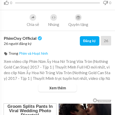
0
0
Chia sẻ
Nhúng
Quyên tặng
PhimOxy Official
26
Đăng ký
26 người đăng ký
Trong
Phim và Hoạt hình
Xem video clip Phim Năm Ấy Hoa Nở Trăng Vừa Tròn (Nothing
Gold Can Stay) 2017 - Tập 1 | Thuyết Minh Full HD mới nhất, vi
deo clip Năm Ấy Hoa Nở Trăng Vừa Tròn (Nothing Gold Can Sta
y) 2017 - Tập 1 | Thuyết Minh trực tuyến hot nhất, video clip Nă
m Ấy Hoa Nở Trăng Vừa Tròn (Nothing Gold Can Stay) 2017 - T
Xem thêm
ập 1 | Thuyết Minh online hay nhất.
▶ Xem danh sách phát Full tập tại đây:
https://viet.tube/watch/
nam-ay....-hoa-no-trang-vua-tr