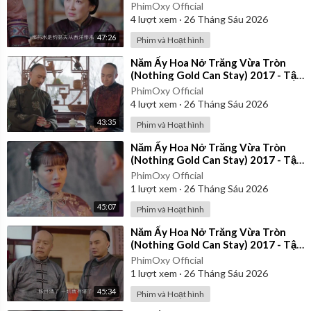
21 | Thuyết Minh
PhimOxy Official
4
lượt xem
·
26 Tháng Sáu 2026
47:26
Phim và Hoạt hình
⁣Năm Ấy Hoa Nở Trăng Vừa Tròn
(Nothing Gold Can Stay) 2017 - Tập
26 | Thuyết Minh
PhimOxy Official
4
lượt xem
·
26 Tháng Sáu 2026
43:35
Phim và Hoạt hình
⁣Năm Ấy Hoa Nở Trăng Vừa Tròn
(Nothing Gold Can Stay) 2017 - Tập
35 | Thuyết Minh
PhimOxy Official
1
lượt xem
·
26 Tháng Sáu 2026
45:07
Phim và Hoạt hình
⁣Năm Ấy Hoa Nở Trăng Vừa Tròn
(Nothing Gold Can Stay) 2017 - Tập
24 | Thuyết Minh
PhimOxy Official
1
lượt xem
·
26 Tháng Sáu 2026
45:34
Phim và Hoạt hình