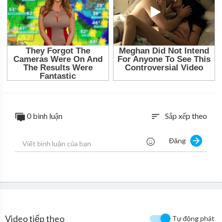
0 bình luận
Sắp xếp theo
sort
Đăng
Video tiếp theo
Tự động phát