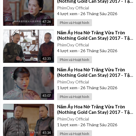
(Nothing Gold Can Stay) 2017 - Tập
21 | Thuyết Minh
PhimOxy Official
4
lượt xem
·
26 Tháng Sáu 2026
47:26
Phim và Hoạt hình
⁣Năm Ấy Hoa Nở Trăng Vừa Tròn
(Nothing Gold Can Stay) 2017 - Tập
26 | Thuyết Minh
PhimOxy Official
4
lượt xem
·
26 Tháng Sáu 2026
43:35
Phim và Hoạt hình
⁣Năm Ấy Hoa Nở Trăng Vừa Tròn
(Nothing Gold Can Stay) 2017 - Tập
35 | Thuyết Minh
PhimOxy Official
1
lượt xem
·
26 Tháng Sáu 2026
45:07
Phim và Hoạt hình
⁣Năm Ấy Hoa Nở Trăng Vừa Tròn
(Nothing Gold Can Stay) 2017 - Tập
24 | Thuyết Minh
PhimOxy Official
1
lượt xem
·
26 Tháng Sáu 2026
45:34
Phim và Hoạt hình