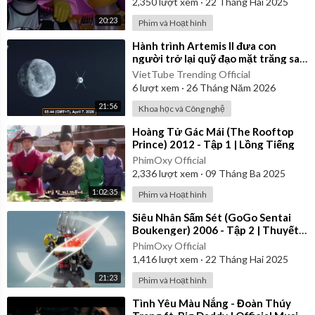
2,350
lượt xem
·
22 Tháng Hai 2025
20:23
Phim và Hoạt hình
⁣Hành trình Artemis II đưa con
người trở lại quỹ đạo mặt trăng sau
54 năm của NASA
VietTube Trending Official
6
lượt xem
·
26 Tháng Năm 2026
21:56
Khoa học và Công nghệ
⁣Hoàng Tử Gác Mái (The Rooftop
Prince) 2012 - Tập 1 | Lồng Tiếng
PhimOxy Official
2,336
lượt xem
·
09 Tháng Ba 2025
1:02:35
Phim và Hoạt hình
⁣Siêu Nhân Sấm Sét (GoGo Sentai
Boukenger) 2006 - Tập 2 | Thuyết
Minh
PhimOxy Official
1,416
lượt xem
·
22 Tháng Hai 2025
21:23
Phim và Hoạt hình
⁣Tình Yêu Màu Nắng - Đoàn Thúy