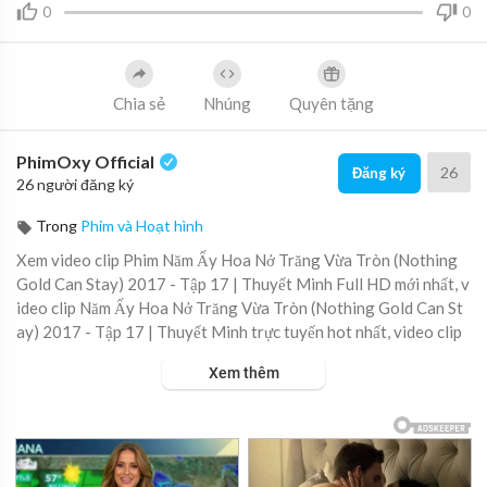
0
0
Chia sẻ
Nhúng
Quyên tặng
PhimOxy Official
26
Đăng ký
26 người đăng ký
Trong
Phim và Hoạt hình
Xem video clip Phim Năm Ấy Hoa Nở Trăng Vừa Tròn (Nothing
Gold Can Stay) 2017 - Tập 17 | Thuyết Minh Full HD mới nhất, v
ideo clip Năm Ấy Hoa Nở Trăng Vừa Tròn (Nothing Gold Can St
ay) 2017 - Tập 17 | Thuyết Minh trực tuyến hot nhất, video clip
Năm Ấy Hoa Nở Trăng Vừa Tròn (Nothing Gold Can Stay) 2017
Xem thêm
- Tập 17 | Thuyết Minh online hay nhất.
▶ Xem danh sách phát Full tập tại đây:
https://viet.tube/watch/
nam-ay....-hoa-no-trang-vua-tr