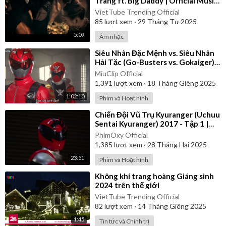
Trang ft. Big Daddy | Official Music
Video
VietTube Trending Official
85
lượt xem
·
29 Tháng Tư 2025
5:09
Âm nhạc
⁣Siêu Nhân Đặc Mệnh vs. Siêu Nhân
Hải Tặc (Go-Busters vs. Gokaiger) |
Vietsub
MiuClip Official
1,391
lượt xem
·
18 Tháng Giêng 2025
1:02:10
Phim và Hoạt hình
⁣Chiến Đội Vũ Trụ Kyuranger (Uchuu
Sentai Kyuranger) 2017 - Tập 1 |
Thuyết Minh
PhimOxy Official
1,385
lượt xem
·
28 Tháng Hai 2025
23:51
Phim và Hoạt hình
⁣Không khí trang hoàng Giáng sinh
2024 trên thế giới
VietTube Trending Official
82
lượt xem
·
14 Tháng Giêng 2025
1:45
Tin tức và Chính trị