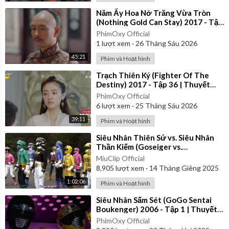
⁣Năm Ấy Hoa Nở Trăng Vừa Tròn
(Nothing Gold Can Stay) 2017 - Tập
39 | Thuyết Minh
PhimOxy Official
1
lượt xem
·
26 Tháng Sáu 2026
45:21
Phim và Hoạt hình
⁣Trạch Thiên Ký (Fighter Of The
Destiny) 2017 - Tập 36 | Thuyết
Minh
PhimOxy Official
6
lượt xem
·
25 Tháng Sáu 2026
39:11
Phim và Hoạt hình
⁣Siêu Nhân Thiên Sứ vs. Siêu Nhân
Thần Kiếm (Goseiger vs.
Shinkenger) | Vietsub
MiuClip Official
8,905
lượt xem
·
14 Tháng Giêng 2025
1:02:06
Phim và Hoạt hình
⁣Siêu Nhân Sấm Sét (GoGo Sentai
Boukenger) 2006 - Tập 1 | Thuyết
Minh
PhimOxy Official