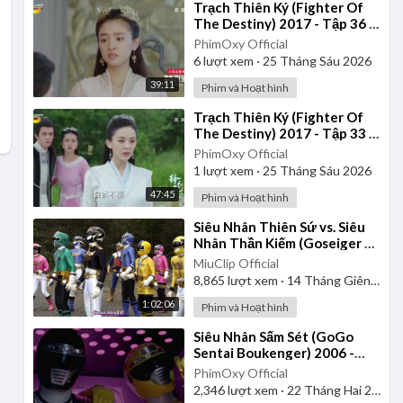
⁣Trạch Thiên Ký (Fighter Of
The Destiny) 2017 - Tập 36 |
Thuyết Minh
PhimOxy Official
6
lượt xem
·
25 Tháng Sáu 2026
39:11
Phim và Hoạt hình
⁣Trạch Thiên Ký (Fighter Of
The Destiny) 2017 - Tập 33 |
Thuyết Minh
PhimOxy Official
1
lượt xem
·
25 Tháng Sáu 2026
47:45
Phim và Hoạt hình
⁣Siêu Nhân Thiên Sứ vs. Siêu
Nhân Thần Kiếm (Goseiger vs.
Shinkenger) | Vietsub
MiuClip Official
8,865
lượt xem
·
14 Tháng Giêng 2025
1:02:06
Phim và Hoạt hình
⁣Siêu Nhân Sấm Sét (GoGo
Sentai Boukenger) 2006 -
Tập 1 | Thuyết Minh
PhimOxy Official
2,346
lượt xem
·
22 Tháng Hai 2025