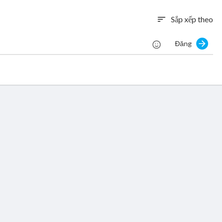
Sắp xếp theo
sort
Đăng