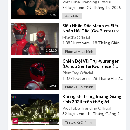
Official Music Video
VietTube Trending Official
84
lượt xem
·
29 Tháng Tư 2025
5:09
Âm nhạc
⁣Siêu Nhân Đặc Mệnh vs. Siêu
Nhân Hải Tặc (Go-Busters vs.
Gokaiger) | Vietsub
MiuClip Official
1,385
lượt xem
·
18 Tháng Giêng 2025
1:02:10
Phim và Hoạt hình
⁣Chiến Đội Vũ Trụ Kyuranger
(Uchuu Sentai Kyuranger)
2017 - Tập 1 | Thuyết Minh
PhimOxy Official
1,377
lượt xem
·
28 Tháng Hai 2025
23:51
Phim và Hoạt hình
⁣Không khí trang hoàng Giáng
sinh 2024 trên thế giới
VietTube Trending Official
82
lượt xem
·
14 Tháng Giêng 2025
1:45
Tin tức và Chính trị