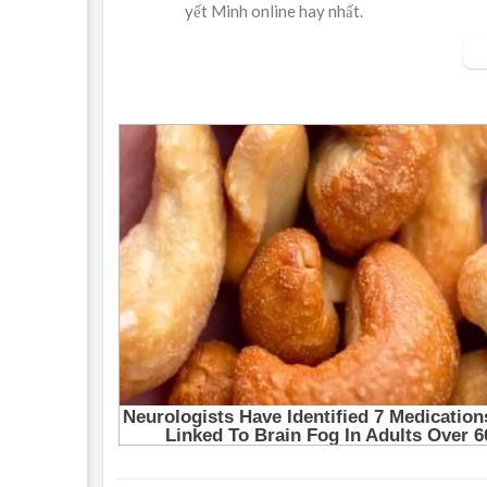
yết Minh online hay nhất.
▶ Xem danh sách phát Full tập tại đây:
http