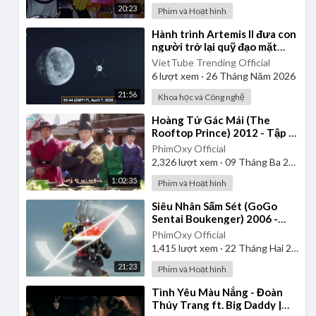
20:23
Phim và Hoạt hình
⁣Hành trình Artemis II đưa con
người trở lại quỹ đạo mặt
trăng sau 54 năm của NASA
VietTube Trending Official
6
lượt xem
·
26 Tháng Năm 2026
21:56
Khoa học và Công nghệ
⁣Hoàng Tử Gác Mái (The
Rooftop Prince) 2012 - Tập 1
| Lồng Tiếng
PhimOxy Official
2,326
lượt xem
·
09 Tháng Ba 2025
1:02:35
Phim và Hoạt hình
⁣Siêu Nhân Sấm Sét (GoGo
Sentai Boukenger) 2006 -
Tập 2 | Thuyết Minh
PhimOxy Official
1,415
lượt xem
·
22 Tháng Hai 2025
21:23
Phim và Hoạt hình
⁣Tình Yêu Màu Nắng - Đoàn
Thúy Trang ft. Big Daddy |