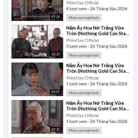
2017 - Tập 21 | Thuyết Minh
PhimOxy Official
4
lượt xem
·
26 Tháng Sáu 2026
47:26
Phim và Hoạt hình
⁣Năm Ấy Hoa Nở Trăng Vừa
Tròn (Nothing Gold Can Stay)
2017 - Tập 26 | Thuyết Minh
PhimOxy Official
3
lượt xem
·
26 Tháng Sáu 2026
43:35
Phim và Hoạt hình
⁣Năm Ấy Hoa Nở Trăng Vừa
Tròn (Nothing Gold Can Stay)
2017 - Tập 35 | Thuyết Minh
PhimOxy Official
1
lượt xem
·
26 Tháng Sáu 2026
45:07
Phim và Hoạt hình
⁣Năm Ấy Hoa Nở Trăng Vừa
Tròn (Nothing Gold Can Stay)
2017 - Tập 39 | Thuyết Minh
PhimOxy Official
1
lượt xem
·
26 Tháng Sáu 2026
45:21
Phim và Hoạt hình