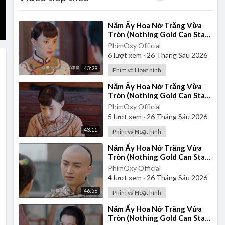
⁣Năm Ấy Hoa Nở Trăng Vừa
Tròn (Nothing Gold Can Stay)
2017 - Tập 28 | Thuyết Minh
PhimOxy Official
6
lượt xem
·
26 Tháng Sáu 2026
43:29
Phim và Hoạt hình
⁣Năm Ấy Hoa Nở Trăng Vừa
Tròn (Nothing Gold Can Stay)
2017 - Tập 23 | Thuyết Minh
PhimOxy Official
5
lượt xem
·
26 Tháng Sáu 2026
43:11
Phim và Hoạt hình
⁣Năm Ấy Hoa Nở Trăng Vừa
Tròn (Nothing Gold Can Stay)
2017 - Tập 37 | Thuyết Minh
PhimOxy Official
4
lượt xem
·
26 Tháng Sáu 2026
46:56
Phim và Hoạt hình
⁣Năm Ấy Hoa Nở Trăng Vừa
Tròn (Nothing Gold Can Stay)