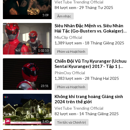
Video
VietTube Trending Official
84
lượt xem
·
29 Tháng Tư 2025
5:09
Âm nhạc
⁣Siêu Nhân Đặc Mệnh vs. Siêu Nhân
Hải Tặc (Go-Busters vs. Gokaiger) |
Vietsub
MiuClip Official
1,389
lượt xem
·
18 Tháng Giêng 2025
1:02:10
Phim và Hoạt hình
⁣Chiến Đội Vũ Trụ Kyuranger (Uchuu
Sentai Kyuranger) 2017 - Tập 1 |
Thuyết Minh
PhimOxy Official
1,383
lượt xem
·
28 Tháng Hai 2025
23:51
Phim và Hoạt hình
⁣Không khí trang hoàng Giáng sinh
2024 trên thế giới
VietTube Trending Official
82
lượt xem
·
14 Tháng Giêng 2025
1:45
Tin tức và Chính trị