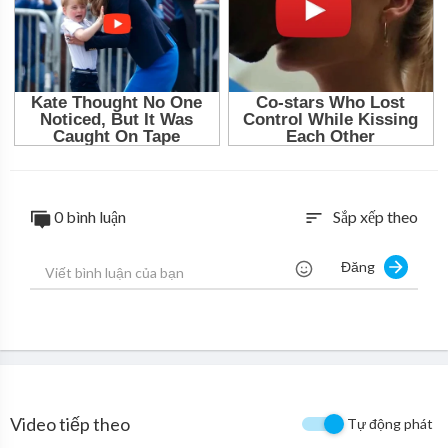
0 bình luận
Sắp xếp theo
sort
Đăng
Video tiếp theo
Tự động phát