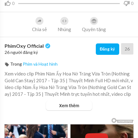
0
0
Chia sẻ
Nhúng
Quyên tặng
PhimOxy Official
26
Đăng ký
26 người đăng ký
Trong
Phim và Hoạt hình
Xem video clip Phim Năm Ấy Hoa Nở Trăng Vừa Tròn (Nothing
Gold Can Stay) 2017 - Tập 35 | Thuyết Minh Full HD mới nhất, v
ideo clip Năm Ấy Hoa Nở Trăng Vừa Tròn (Nothing Gold Can St
ay) 2017 - Tập 35 | Thuyết Minh trực tuyến hot nhất, video clip
Năm Ấy Hoa Nở Trăng Vừa Tròn (Nothing Gold Can Stay) 2017
Xem thêm
- Tập 35 | Thuyết Minh online hay nhất.
▶ Xem danh sách phát Full tập tại đây:
https://viet.tube/watch/
nam-ay....-hoa-no-trang-vua-tr