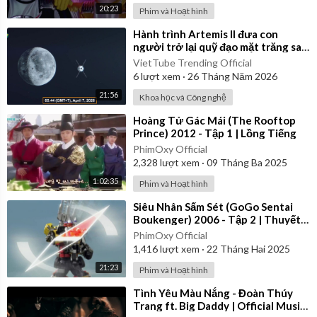
20:23
Phim và Hoạt hình
⁣Hành trình Artemis II đưa con
người trở lại quỹ đạo mặt trăng sau
54 năm của NASA
VietTube Trending Official
6
lượt xem
·
26 Tháng Năm 2026
21:56
Khoa học và Công nghệ
⁣Hoàng Tử Gác Mái (The Rooftop
Prince) 2012 - Tập 1 | Lồng Tiếng
PhimOxy Official
2,328
lượt xem
·
09 Tháng Ba 2025
1:02:35
Phim và Hoạt hình
⁣Siêu Nhân Sấm Sét (GoGo Sentai
Boukenger) 2006 - Tập 2 | Thuyết
Minh
PhimOxy Official
1,416
lượt xem
·
22 Tháng Hai 2025
21:23
Phim và Hoạt hình
⁣Tình Yêu Màu Nắng - Đoàn Thúy
Trang ft. Big Daddy | Official Music