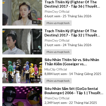
⁣Trạch Thiên Ký (Fighter Of The
Destiny) 2017 - Tập 36 | Thuyết
Minh
PhimOxy Official
6
lượt xem
·
25 Tháng Sáu 2026
39:11
Phim và Hoạt hình
⁣Trạch Thiên Ký (Fighter Of The
Destiny) 2017 - Tập 32 | Thuyết
Minh
PhimOxy Official
2
lượt xem
·
24 Tháng Sáu 2026
39:05
Phim và Hoạt hình
⁣Siêu Nhân Thiên Sứ vs. Siêu Nhân
Thần Kiếm (Goseiger vs.
Shinkenger) | Vietsub
MiuClip Official
8,884
lượt xem
·
14 Tháng Giêng 2025
1:02:06
Phim và Hoạt hình
⁣Siêu Nhân Sấm Sét (GoGo Sentai
Boukenger) 2006 - Tập 1 | Thuyết
Minh
PhimOxy Official
2,349
lượt xem
·
22 Tháng Hai 2025