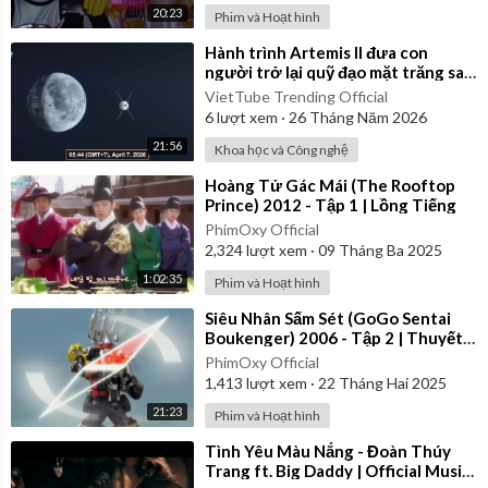
20:23
Phim và Hoạt hình
⁣Hành trình Artemis II đưa con
người trở lại quỹ đạo mặt trăng sau
54 năm của NASA
VietTube Trending Official
6
lượt xem
·
26 Tháng Năm 2026
21:56
Khoa học và Công nghệ
⁣Hoàng Tử Gác Mái (The Rooftop
Prince) 2012 - Tập 1 | Lồng Tiếng
PhimOxy Official
2,324
lượt xem
·
09 Tháng Ba 2025
1:02:35
Phim và Hoạt hình
⁣Siêu Nhân Sấm Sét (GoGo Sentai
Boukenger) 2006 - Tập 2 | Thuyết
Minh
PhimOxy Official
1,413
lượt xem
·
22 Tháng Hai 2025
21:23
Phim và Hoạt hình
⁣Tình Yêu Màu Nắng - Đoàn Thúy
Trang ft. Big Daddy | Official Music