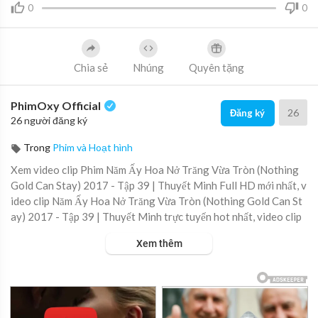
0
0
Chia sẻ
Nhúng
Quyên tặng
PhimOxy Official
26
Đăng ký
26 người đăng ký
Trong
Phim và Hoạt hình
Xem video clip Phim Năm Ấy Hoa Nở Trăng Vừa Tròn (Nothing
Gold Can Stay) 2017 - Tập 39 | Thuyết Minh Full HD mới nhất, v
ideo clip Năm Ấy Hoa Nở Trăng Vừa Tròn (Nothing Gold Can St
ay) 2017 - Tập 39 | Thuyết Minh trực tuyến hot nhất, video clip
Năm Ấy Hoa Nở Trăng Vừa Tròn (Nothing Gold Can Stay) 2017
Xem thêm
- Tập 39 | Thuyết Minh online hay nhất.
▶ Xem danh sách phát Full tập tại đây:
https://viet.tube/watch/
nam-ay....-hoa-no-trang-vua-tr