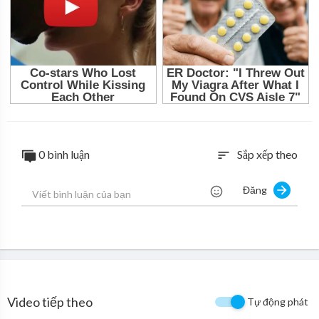
0 bình luận
Sắp xếp theo
sort
Đăng
Video tiếp theo
Tự động phát