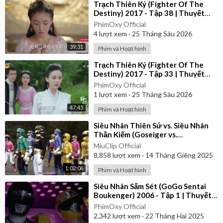
⁣Trạch Thiên Ký (Fighter Of The
Destiny) 2017 - Tập 38 | Thuyết
Minh
PhimOxy Official
4
lượt xem
·
25 Tháng Sáu 2026
39:31
Phim và Hoạt hình
⁣Trạch Thiên Ký (Fighter Of The
Destiny) 2017 - Tập 33 | Thuyết
Minh
PhimOxy Official
1
lượt xem
·
25 Tháng Sáu 2026
47:45
Phim và Hoạt hình
⁣Siêu Nhân Thiên Sứ vs. Siêu Nhân
Thần Kiếm (Goseiger vs.
Shinkenger) | Vietsub
MiuClip Official
8,858
lượt xem
·
14 Tháng Giêng 2025
1:02:06
Phim và Hoạt hình
⁣Siêu Nhân Sấm Sét (GoGo Sentai
Boukenger) 2006 - Tập 1 | Thuyết
Minh
PhimOxy Official
2,342
lượt xem
·
22 Tháng Hai 2025