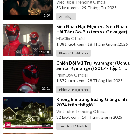
Video
VietTube Trending Official
83
lượt xem
·
29 Tháng Tư 2025
5:09
Âm nhạc
⁣Siêu Nhân Đặc Mệnh vs. Siêu Nhân
Hải Tặc (Go-Busters vs. Gokaiger) |
Vietsub
MiuClip Official
1,381
lượt xem
·
18 Tháng Giêng 2025
1:02:10
Phim và Hoạt hình
⁣Chiến Đội Vũ Trụ Kyuranger (Uchuu
Sentai Kyuranger) 2017 - Tập 1 |
Thuyết Minh
PhimOxy Official
1,372
lượt xem
·
28 Tháng Hai 2025
23:51
Phim và Hoạt hình
⁣Không khí trang hoàng Giáng sinh
2024 trên thế giới
VietTube Trending Official
82
lượt xem
·
14 Tháng Giêng 2025
1:45
Tin tức và Chính trị