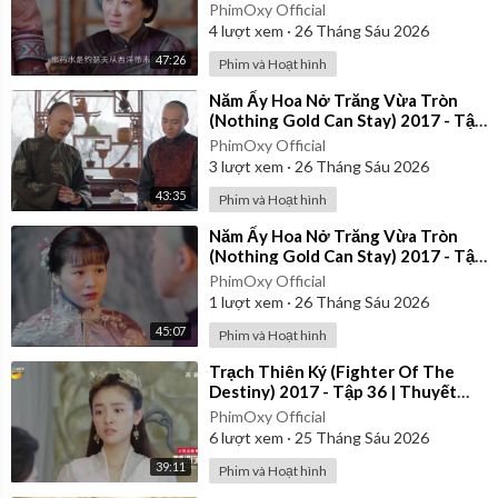
21 | Thuyết Minh
PhimOxy Official
4
lượt xem
·
26 Tháng Sáu 2026
47:26
Phim và Hoạt hình
⁣Năm Ấy Hoa Nở Trăng Vừa Tròn
(Nothing Gold Can Stay) 2017 - Tập
26 | Thuyết Minh
PhimOxy Official
3
lượt xem
·
26 Tháng Sáu 2026
43:35
Phim và Hoạt hình
⁣Năm Ấy Hoa Nở Trăng Vừa Tròn
(Nothing Gold Can Stay) 2017 - Tập
35 | Thuyết Minh
PhimOxy Official
1
lượt xem
·
26 Tháng Sáu 2026
45:07
Phim và Hoạt hình
⁣Trạch Thiên Ký (Fighter Of The
Destiny) 2017 - Tập 36 | Thuyết
Minh
PhimOxy Official
6
lượt xem
·
25 Tháng Sáu 2026
39:11
Phim và Hoạt hình