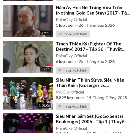
⁣Năm Ấy Hoa Nở Trăng Vừa Tròn
(Nothing Gold Can Stay) 2017 - Tập
39 | Thuyết Minh
PhimOxy Official
1
lượt xem
·
26 Tháng Sáu 2026
45:21
Phim và Hoạt hình
⁣Trạch Thiên Ký (Fighter Of The
Destiny) 2017 - Tập 36 | Thuyết
Minh
PhimOxy Official
6
lượt xem
·
25 Tháng Sáu 2026
39:11
Phim và Hoạt hình
⁣Siêu Nhân Thiên Sứ vs. Siêu Nhân
Thần Kiếm (Goseiger vs.
Shinkenger) | Vietsub
MiuClip Official
8,899
lượt xem
·
14 Tháng Giêng 2025
1:02:06
Phim và Hoạt hình
⁣Siêu Nhân Sấm Sét (GoGo Sentai
Boukenger) 2006 - Tập 1 | Thuyết
Minh
PhimOxy Official