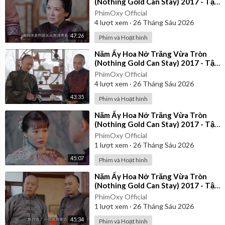
(Nothing Gold Can Stay) 2017 - Tập
21 | Thuyết Minh
PhimOxy Official
4
lượt xem
·
26 Tháng Sáu 2026
47:26
Phim và Hoạt hình
⁣Năm Ấy Hoa Nở Trăng Vừa Tròn
(Nothing Gold Can Stay) 2017 - Tập
26 | Thuyết Minh
PhimOxy Official
4
lượt xem
·
26 Tháng Sáu 2026
43:35
Phim và Hoạt hình
⁣Năm Ấy Hoa Nở Trăng Vừa Tròn
(Nothing Gold Can Stay) 2017 - Tập
35 | Thuyết Minh
PhimOxy Official
1
lượt xem
·
26 Tháng Sáu 2026
45:07
Phim và Hoạt hình
⁣Năm Ấy Hoa Nở Trăng Vừa Tròn
(Nothing Gold Can Stay) 2017 - Tập
24 | Thuyết Minh
PhimOxy Official
1
lượt xem
·
26 Tháng Sáu 2026
45:34
Phim và Hoạt hình