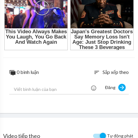
0 bình luận
Sắp xếp theo
sort
Đăng
Video tiếp theo
Tự động phát