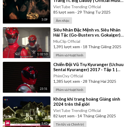
Trang ft. Big Daddy | Official Music
Video
VietTube Trending Official
85
lượt xem
·
29 Tháng Tư 2025
5:09
Âm nhạc
⁣Siêu Nhân Đặc Mệnh vs. Siêu Nhân
Hải Tặc (Go-Busters vs. Gokaiger) |
Vietsub
MiuClip Official
1,391
lượt xem
·
18 Tháng Giêng 2025
1:02:10
Phim và Hoạt hình
⁣Chiến Đội Vũ Trụ Kyuranger (Uchuu
Sentai Kyuranger) 2017 - Tập 1 |
Thuyết Minh
PhimOxy Official
1,385
lượt xem
·
28 Tháng Hai 2025
23:51
Phim và Hoạt hình
⁣Không khí trang hoàng Giáng sinh
2024 trên thế giới
VietTube Trending Official
82
lượt xem
·
14 Tháng Giêng 2025
1:45
Tin tức và Chính trị