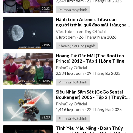
2,349
lượt xem
·
22 Tháng Hai 2025
20:23
Phim và Hoạt hình
⁣Hành trình Artemis II đưa con
người trở lại quỹ đạo mặt trăng sau
54 năm của NASA
VietTube Trending Official
6
lượt xem
·
26 Tháng Năm 2026
21:56
Khoa học và Công nghệ
⁣Hoàng Tử Gác Mái (The Rooftop
Prince) 2012 - Tập 1 | Lồng Tiếng
PhimOxy Official
2,334
lượt xem
·
09 Tháng Ba 2025
1:02:35
Phim và Hoạt hình
⁣Siêu Nhân Sấm Sét (GoGo Sentai
Boukenger) 2006 - Tập 2 | Thuyết
Minh
PhimOxy Official
1,416
lượt xem
·
22 Tháng Hai 2025
21:23
Phim và Hoạt hình
⁣Tình Yêu Màu Nắng - Đoàn Thúy