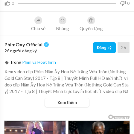
0
0
Chia sẻ
Nhúng
Quyên tặng
PhimOxy Official
26
Đăng ký
26 người đăng ký
Trong
Phim và Hoạt hình
Xem video clip Phim Năm Ấy Hoa Nở Trăng Vừa Tròn (Nothing
Gold Can Stay) 2017 - Tập 8 | Thuyết Minh Full HD mới nhất, vi
deo clip Năm Ấy Hoa Nở Trăng Vừa Tròn (Nothing Gold Can Sta
y) 2017 - Tập 8 | Thuyết Minh trực tuyến hot nhất, video clip Nă
m Ấy Hoa Nở Trăng Vừa Tròn (Nothing Gold Can Stay) 2017 - T
Xem thêm
ập 8 | Thuyết Minh online hay nhất.
▶ Xem danh sách phát Full tập tại đây:
https://viet.tube/watch/
nam-ay....-hoa-no-trang-vua-tr