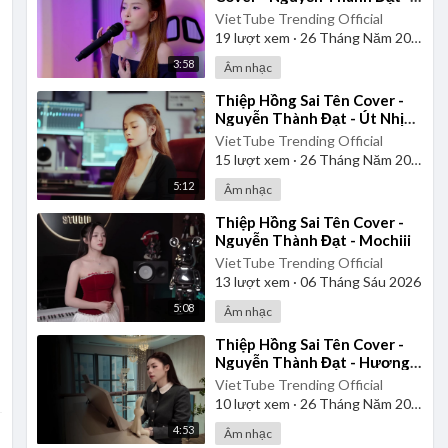
Út Nhị Mino
VietTube Trending Official
19
lượt xem
·
26 Tháng Năm 2026
3:58
Âm nhạc
⁣Thiệp Hồng Sai Tên Cover -
Nguyễn Thành Đạt - Út Nhị
Mino
VietTube Trending Official
15
lượt xem
·
26 Tháng Năm 2026
5:12
Âm nhạc
⁣Thiệp Hồng Sai Tên Cover -
Nguyễn Thành Đạt - Mochiii
VietTube Trending Official
13
lượt xem
·
06 Tháng Sáu 2026
5:08
Âm nhạc
⁣Thiệp Hồng Sai Tên Cover -
Nguyễn Thành Đạt - Hương
Ly
VietTube Trending Official
10
lượt xem
·
26 Tháng Năm 2026
4:53
Âm nhạc