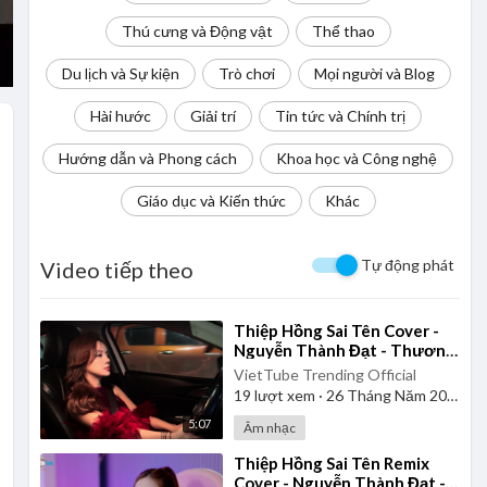
Thú cưng và Động vật
Thể thao
Du lịch và Sự kiện
Trò chơi
Mọi người và Blog
Hài hước
Giải trí
Tin tức và Chính trị
Hướng dẫn và Phong cách
Khoa học và Công nghệ
Giáo dục và Kiến thức
Khác
Tự động phát
Video tiếp theo
⁣Thiệp Hồng Sai Tên Cover -
Nguyễn Thành Đạt - Thương
Võ
VietTube Trending Official
19
lượt xem
·
26 Tháng Năm 2026
5:07
Âm nhạc
⁣Thiệp Hồng Sai Tên Remix
Cover - Nguyễn Thành Đạt -