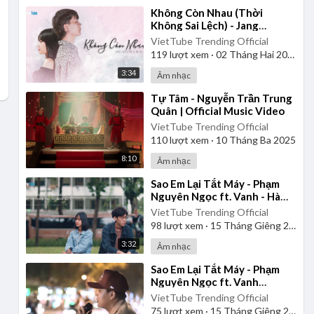
⁣Không Còn Nhau (Thời
Không Sai Lệch) - Jang
Nguyễn x Hà My (Nhạc Hoa
VietTube Trending Official
Lời Việt)
119
lượt xem
·
02 Tháng Hai 2025
3:34
Âm nhạc
⁣Tự Tâm - Nguyễn Trần Trung
Quân | Official Music Video
VietTube Trending Official
110
lượt xem
·
10 Tháng Ba 2025
8:10
Âm nhạc
⁣Sao Em Lại Tắt Máy - Phạm
Nguyên Ngọc ft. Vanh - Hà
My Cover
VietTube Trending Official
98
lượt xem
·
15 Tháng Giêng 2025
3:32
Âm nhạc
⁣Sao Em Lại Tắt Máy - Phạm
Nguyên Ngọc ft. Vanh
(Original)
VietTube Trending Official
75
lượt xem
·
15 Tháng Giêng 2025