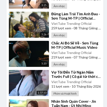
3:25
Âm nhạc
⁣Đừng Làm Trái Tim Anh Đau -
Sơn Tùng M-TP | Official
Music Video
VietTube Trending Official
259
lượt xem
·
08 Tháng Giêng 2025
5:26
Âm nhạc
⁣Chắc Ai Đó Sẽ Về - Sơn Tùng
M-TP | Official Music Video
VietTube Trending Official
219
lượt xem
·
07 Tháng Giêng 2025
5:20
Âm nhạc
⁣Vợ Tôi Đến Từ Ngàn Năm
Trước Full | Cô gái từ thời cổ
đại xuyên đến thời hiện đại |
VietTube Trending Official
Review Phim
11
lượt xem
·
10 Tháng Bảy 2026
1:57:10
Phim và Hoạt hình
⁣Nhân Sinh Quán Cover - Jin
Tuấn Nam - Út Nhị Mino