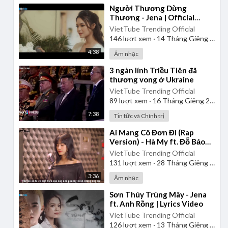
⁣Người Thương Dừng
Thương - Jena | Official
Music Video
VietTube Trending Official
146
lượt xem
·
14 Tháng Giêng 2025
4:38
Âm nhạc
⁣3 ngàn lính Triều Tiên đã
thương vong ở Ukraine
VietTube Trending Official
89
lượt xem
·
16 Tháng Giêng 2025
7:38
Tin tức và Chính trị
⁣Ai Mang Cô Đơn Đi (Rap
Version) - Hà My ft. Đỗ Bảo
Lâm
VietTube Trending Official
131
lượt xem
·
28 Tháng Giêng 2025
3:36
Âm nhạc
⁣Sơn Thủy Trùng Mây - Jena
ft. Anh Rồng | Lyrics Video
VietTube Trending Official
126
lượt xem
·
13 Tháng Giêng 2025