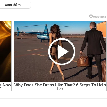
Xem thêm
ục
n Cầu
ục
n Cầu
ục
n Cầu