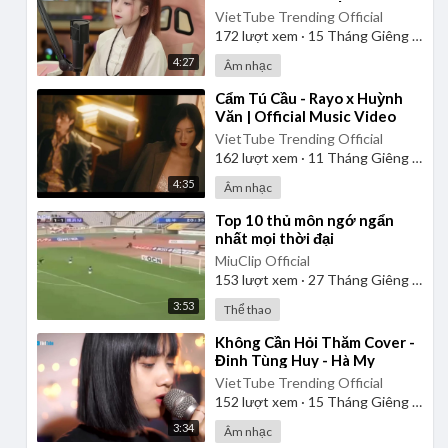
VietTube Trending Official
172
lượt xem
·
15 Tháng Giêng 2025
4:27
Âm nhạc
⁣Cẩm Tú Cầu - Rayo x Huỳnh
Văn | Official Music Video
VietTube Trending Official
162
lượt xem
·
11 Tháng Giêng 2025
4:35
Âm nhạc
⁣Top 10 thủ môn ngớ ngẩn
nhất mọi thời đại
MiuClip Official
153
lượt xem
·
27 Tháng Giêng 2025
3:53
Thể thao
⁣Không Cần Hỏi Thăm Cover -
Đinh Tùng Huy - Hà My
VietTube Trending Official
152
lượt xem
·
15 Tháng Giêng 2025
3:34
Âm nhạc