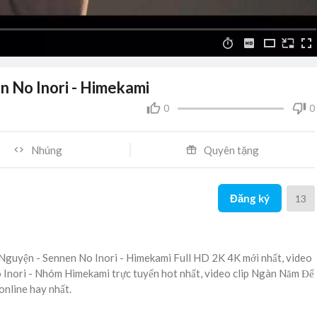
 No Inori - Himekami
0
0
Nhúng
Quyên tặng
Đăng ký
13
guyện - Sennen No Inori - Himekami Full HD 2K 4K mới nhất, video
Inori - Nhóm Himekami trực tuyến hot nhất, video clip Ngàn Năm Để
nline hay nhất.