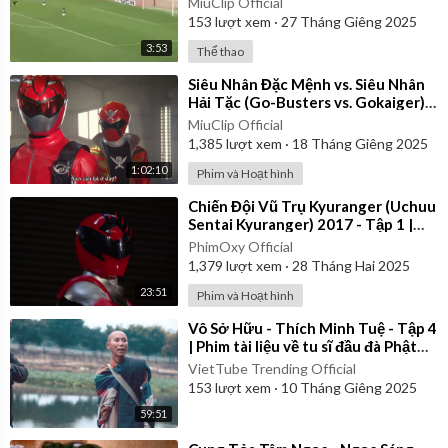
MiuClip Official
153
lượt xem
·
27 Tháng Giêng 2025
3:53
Thể thao
⁣Siêu Nhân Đặc Mệnh vs. Siêu Nhân
Hải Tặc (Go-Busters vs. Gokaiger) |
Vietsub
MiuClip Official
1,385
lượt xem
·
18 Tháng Giêng 2025
1:02:10
Phim và Hoạt hình
⁣Chiến Đội Vũ Trụ Kyuranger (Uchuu
Sentai Kyuranger) 2017 - Tập 1 |
Thuyết Minh
PhimOxy Official
1,379
lượt xem
·
28 Tháng Hai 2025
23:51
Phim và Hoạt hình
⁣Vô Sở Hữu - Thích Minh Tuệ - Tập 4
| Phim tài liệu về tu sĩ đầu đà Phật
giáo Việt Nam
VietTube Trending Official
153
lượt xem
·
10 Tháng Giêng 2025
59:51