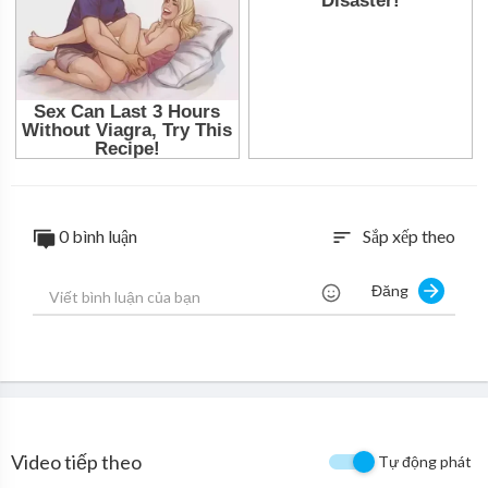
0 bình luận
Sắp xếp theo
sort
Đăng
Video tiếp theo
Tự động phát