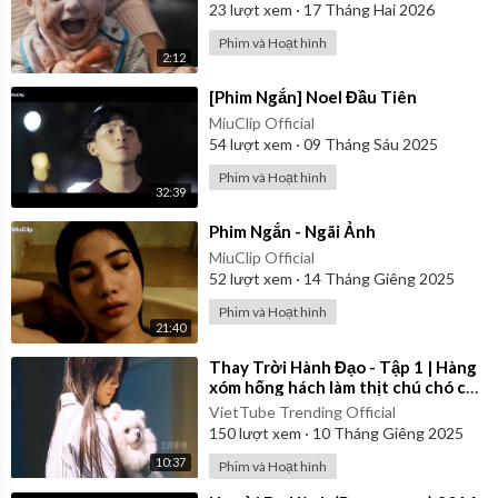
23
lượt xem
·
17 Tháng Hai 2026
Phim và Hoạt hình
2:12
⁣[Phim Ngắn] Noel Đầu Tiên
MiuClip Official
54
lượt xem
·
09 Tháng Sáu 2025
Phim và Hoạt hình
32:39
⁣Phim Ngắn - Ngãi Ảnh
MiuClip Official
52
lượt xem
·
14 Tháng Giêng 2025
Phim và Hoạt hình
21:40
⁣Thay Trời Hành Đạo - Tập 1 | Hàng
xóm hống hách làm thịt chú chó của
cô gái | Review Phim
VietTube Trending Official
150
lượt xem
·
10 Tháng Giêng 2025
10:37
Phim và Hoạt hình