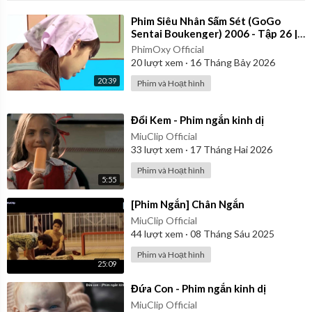
⁣Phim Siêu Nhân Sấm Sét (GoGo
Sentai Boukenger) 2006 - Tập 26 |
Thuyết Minh
PhimOxy Official
20
lượt xem
·
16 Tháng Bảy 2026
20:39
Phim và Hoạt hình
⁣Đổi Kem - Phim ngắn kinh dị
MiuClip Official
33
lượt xem
·
17 Tháng Hai 2026
Phim và Hoạt hình
5:55
⁣[Phim Ngắn] Chân Ngắn
MiuClip Official
44
lượt xem
·
08 Tháng Sáu 2025
Phim và Hoạt hình
25:09
⁣Đứa Con - Phim ngắn kinh dị
MiuClip Official