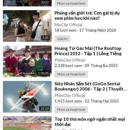
20:23
Phim và Hoạt hình
⁣Phỏng vấn giới trẻ: Con gái bị dụ
xem phim heo khi nào?
MiuClip Official
18
lượt xem
·
17 Tháng Năm 2026
7:05
Giải trí
⁣Hoàng Tử Gác Mái (The Rooftop
Prince) 2012 - Tập 1 | Lồng Tiếng
PhimOxy Official
2,328
lượt xem
·
09 Tháng Ba 2025
1:02:35
Phim và Hoạt hình
⁣Siêu Nhân Sấm Sét (GoGo Sentai
Boukenger) 2006 - Tập 2 | Thuyết
Minh
PhimOxy Official
1,415
lượt xem
·
22 Tháng Hai 2025
21:23
Phim và Hoạt hình
⁣Top 10 thủ môn ngớ ngẩn nhất mọi
thời đại