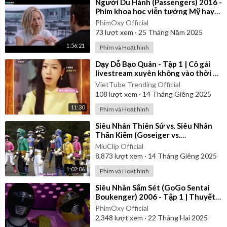
⁣Người Du Hành (Passengers) 2016 -
Phim khoa học viễn tưởng Mỹ hay
nhất | Vietsub
PhimOxy Official
73
lượt xem
·
25 Tháng Năm 2025
1:56:21
Phim và Hoạt hình
⁣Dạy Dỗ Bạo Quân - Tập 1 | Cô gái
livestream xuyên không vào thời cổ
đại | Review Phim
VietTube Trending Official
108
lượt xem
·
14 Tháng Giêng 2025
11:30
Phim và Hoạt hình
⁣Siêu Nhân Thiên Sứ vs. Siêu Nhân
Thần Kiếm (Goseiger vs.
Shinkenger) | Vietsub
MiuClip Official
8,873
lượt xem
·
14 Tháng Giêng 2025
1:02:06
Phim và Hoạt hình
⁣Siêu Nhân Sấm Sét (GoGo Sentai
Boukenger) 2006 - Tập 1 | Thuyết
Minh
PhimOxy Official
2,348
lượt xem
·
22 Tháng Hai 2025