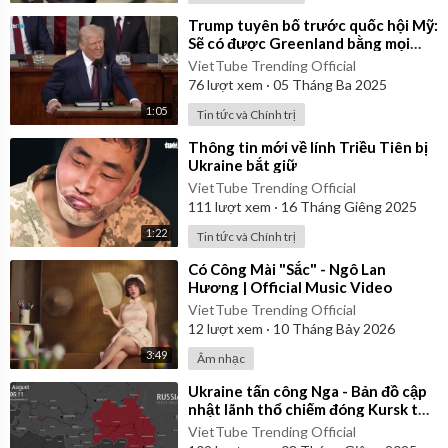
⁣Trump tuyên bố trước quốc hội Mỹ:
Sẽ có được Greenland bằng mọi
cách!
VietTube Trending Official
76
lượt xem
·
05 Tháng Ba 2025
1:05
Tin tức và Chính trị
⁣Thông tin mới về lính Triều Tiên bị
Ukraine bắt giữ
VietTube Trending Official
111
lượt xem
·
16 Tháng Giêng 2025
1:22
Tin tức và Chính trị
⁣Có Công Mài "Sắc" - Ngô Lan
Hương | Official Music Video
VietTube Trending Official
12
lượt xem
·
10 Tháng Bảy 2026
3:49
Âm nhạc
⁣Ukraine tấn công Nga - Bản đồ cập
nhật lãnh thổ chiếm đóng Kursk từ
ngày 06/08/2024 đến 06/01/2025
VietTube Trending Official