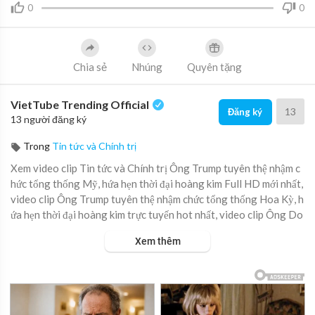
0
0
Chia sẻ
Nhúng
Quyên tặng
VietTube Trending Official
13
Đăng ký
13 người đăng ký
Trong
Tin tức và Chính trị
Xem video clip Tin tức và Chính trị Ông Trump tuyên thệ nhậm c
hức tổng thống Mỹ, hứa hẹn thời đại hoàng kim Full HD mới nhất,
video clip Ông Trump tuyên thệ nhậm chức tổng thống Hoa Kỳ, h
ứa hẹn thời đại hoàng kim trực tuyến hot nhất, video clip Ông Do
nald Trump tuyên thệ nhậm chức tổng thống Mỹ, hứa hẹn thời đại
Xem thêm
hoàng kim online hay nhất.
Đúng giữa trưa ngày 20.1 (giờ Washington), ông Donald Trump
đã trở thành Tổng thống thứ 47 của Mỹ, cam kết đặt tổ quốc lên
trên hết và gọi ngày nhậm chức của mình là “Ngày giải phóng”.