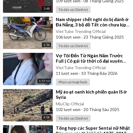
109
lượt xem
·
08 Tháng Giêng 2025
5:48
Tin tức và Chính trị
⁣Nam shipper chết nghi do bị đánh ở
Đà Nẵng, 3 bộ đồ Tết còn chưa kịp
mặc
VietTube Trending Official
106
lượt xem
·
23 Tháng Giêng 2025
1:56
Tin tức và Chính trị
⁣Vợ Tôi Đến Từ Ngàn Năm Trước
Full | Cô gái từ thời cổ đại xuyên
đến thời hiện đại | Review Phim
VietTube Trending Official
11
lượt xem
·
10 Tháng Bảy 2026
1:57:10
Phim và Hoạt hình
⁣Mỹ ào ạt oanh kích phiến quân IS ở
Syria
MiuClip Official
102
lượt xem
·
20 Tháng Sáu 2025
6:06
Tin tức và Chính trị
⁣Tổng hợp các Super Sentai nữ Nhật