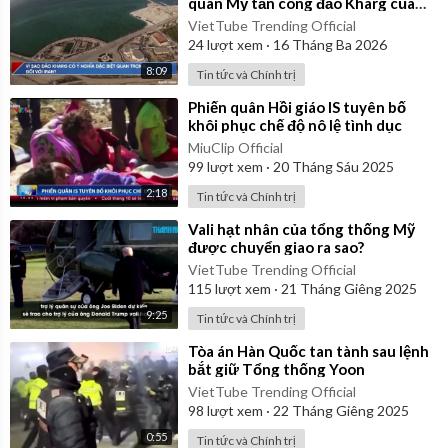
quân Mỹ tấn công đảo Kharg của
Iran
VietTube Trending Official
24
lượt xem
·
16 Tháng Ba 2026
8:09
Tin tức và Chính trị
⁣Phiến quân Hồi giáo IS tuyên bố
khôi phục chế độ nô lệ tình dục
MiuClip Official
99
lượt xem
·
20 Tháng Sáu 2025
2:18
Tin tức và Chính trị
⁣Vali hạt nhân của tổng thống Mỹ
được chuyển giao ra sao?
VietTube Trending Official
115
lượt xem
·
21 Tháng Giêng 2025
9:25
Tin tức và Chính trị
⁣Tòa án Hàn Quốc tan tành sau lệnh
bắt giữ Tổng thống Yoon
VietTube Trending Official
98
lượt xem
·
22 Tháng Giêng 2025
0:55
Tin tức và Chính trị