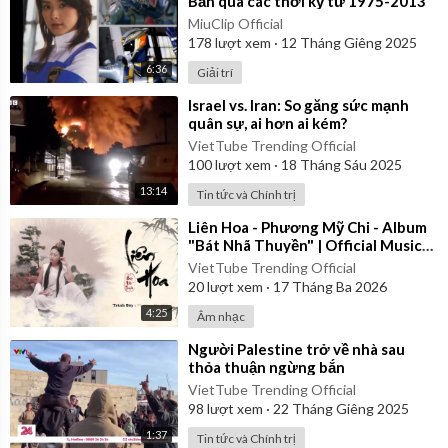
Bản qua các thời kỳ từ 1975-2013
MiuClip Official
178
lượt xem
·
12 Tháng Giêng 2025
6:36
Giải trí
⁣Israel vs. Iran: So găng sức mạnh
quân sự, ai hơn ai kém?
VietTube Trending Official
100
lượt xem
·
18 Tháng Sáu 2025
13:14
Tin tức và Chính trị
⁣Liên Hoa - Phương Mỹ Chi - Album
"Bát Nhã Thuyền" | Official Music
Video Lyrics
VietTube Trending Official
20
lượt xem
·
17 Tháng Ba 2026
4:25
Âm nhạc
⁣Người Palestine trở về nhà sau
thỏa thuận ngừng bắn
VietTube Trending Official
98
lượt xem
·
22 Tháng Giêng 2025
1:37
Tin tức và Chính trị