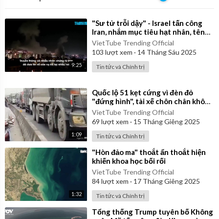
⁣"Sư tử trỗi dậy" - Israel tấn công
Iran, nhắm mục tiêu hạt nhân, tên
lửa, chỉ huy
VietTube Trending Official
103
lượt xem
·
14 Tháng Sáu 2025
9:25
Tin tức và Chính trị
⁣Quốc lộ 51 kẹt cứng vì đèn đỏ
"đứng hình", tài xế chôn chân không
dám vượt
VietTube Trending Official
69
lượt xem
·
15 Tháng Giêng 2025
1:09
Tin tức và Chính trị
⁣"Hòn đảo ma" thoắt ẩn thoắt hiện
khiến khoa học bối rối
VietTube Trending Official
84
lượt xem
·
17 Tháng Giêng 2025
1:32
Tin tức và Chính trị
⁣Tổng thống Trump tuyên bố Không