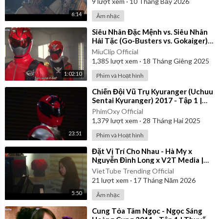
9
lượt xem
·
10 Tháng Bảy 2026
6:14
Âm nhạc
⁣Siêu Nhân Đặc Mệnh vs. Siêu Nhân
Hải Tặc (Go-Busters vs. Gokaiger) |
Vietsub
MiuClip Official
1,385
lượt xem
·
18 Tháng Giêng 2025
1:02:10
Phim và Hoạt hình
⁣Chiến Đội Vũ Trụ Kyuranger (Uchuu
Sentai Kyuranger) 2017 - Tập 1 |
Thuyết Minh
PhimOxy Official
1,379
lượt xem
·
28 Tháng Hai 2025
23:51
Phim và Hoạt hình
⁣Đặt Vị Trí Cho Nhau - Hà My x
Nguyễn Đình Long x V2T Media |
Official Music Video
VietTube Trending Official
21
lượt xem
·
17 Tháng Năm 2026
5:50
Âm nhạc
⁣Cung Tỏa Tâm Ngọc - Ngọc Sáng