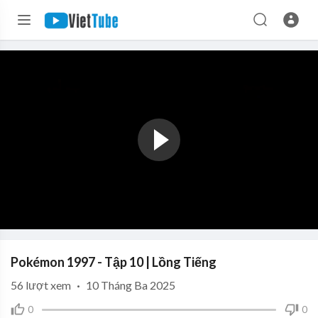
Pokémon 1997 - Tập 10 | Lồng Tiếng
56
lượt xem
·
10 Tháng Ba 2025
0
0