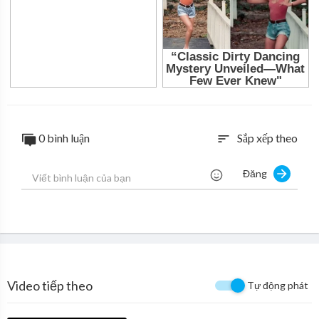
0 bình luận
Sắp xếp theo
sort
Đăng
Video tiếp theo
Tự động phát