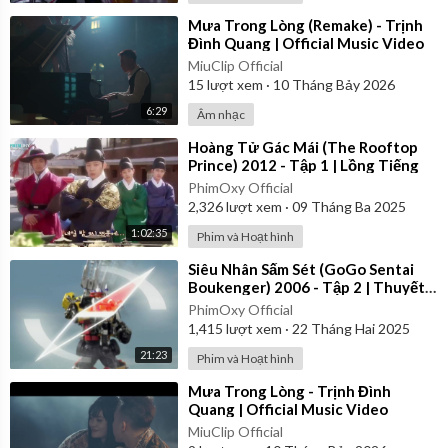
⁣Mưa Trong Lòng (Remake) - Trịnh
Đình Quang | Official Music Video
MiuClip Official
15
lượt xem
·
10 Tháng Bảy 2026
6:29
Âm nhạc
⁣Hoàng Tử Gác Mái (The Rooftop
Prince) 2012 - Tập 1 | Lồng Tiếng
PhimOxy Official
2,326
lượt xem
·
09 Tháng Ba 2025
1:02:35
Phim và Hoạt hình
⁣Siêu Nhân Sấm Sét (GoGo Sentai
Boukenger) 2006 - Tập 2 | Thuyết
Minh
PhimOxy Official
1,415
lượt xem
·
22 Tháng Hai 2025
21:23
Phim và Hoạt hình
⁣Mưa Trong Lòng - Trịnh Đình
Quang | Official Music Video
MiuClip Official