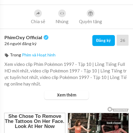
Chia sẻ
Nhúng
Quyên tặng
PhimOxy Official
26
Đăng ký
26 người đăng ký
Trong
Phim và Hoạt hình
Xem video clip Phim Pokémon 1997 - Tập 10 | Lồng Tiếng Full
HD mới nhất, video clip Pokémon 1997 - Tập 10 | Lồng Tiếng tr
ực tuyến hot nhất, video clip Pokémon 1997 - Tập 10 | Lồng Tiế
ng online hay nhất.
Xem thêm
▶ Xem danh sách phát Full tập tại đây:
https://viet.tube/watch/
atvg28....impxEdaNS/list/fNzpm