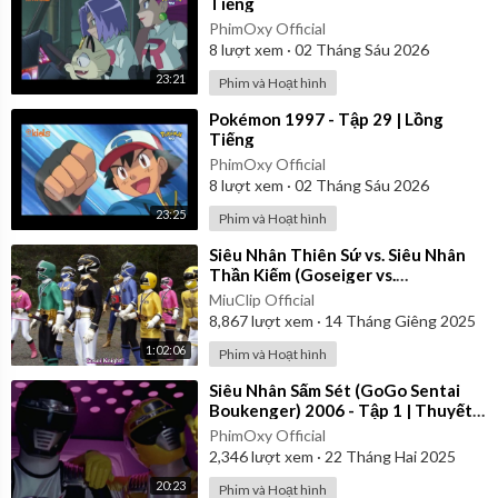
Tiếng
PhimOxy Official
8
lượt xem
·
02 Tháng Sáu 2026
23:21
Phim và Hoạt hình
⁣Pokémon 1997 - Tập 29 | Lồng
Tiếng
PhimOxy Official
8
lượt xem
·
02 Tháng Sáu 2026
23:25
Phim và Hoạt hình
⁣Siêu Nhân Thiên Sứ vs. Siêu Nhân
Thần Kiếm (Goseiger vs.
Shinkenger) | Vietsub
MiuClip Official
8,867
lượt xem
·
14 Tháng Giêng 2025
1:02:06
Phim và Hoạt hình
⁣Siêu Nhân Sấm Sét (GoGo Sentai
Boukenger) 2006 - Tập 1 | Thuyết
Minh
PhimOxy Official
2,346
lượt xem
·
22 Tháng Hai 2025
20:23
Phim và Hoạt hình