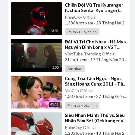
⁣Chiến Đội Vũ Trụ Kyuranger
(Uchuu Sentai Kyuranger)
2017 - Tập 1 | Thuyết Minh
PhimOxy Official
1,386
lượt xem
·
28 Tháng Hai 2025
23:51
Phim và Hoạt hình
⁣Đặt Vị Trí Cho Nhau - Hà My x
Nguyễn Đình Long x V2T
Media | Official Music Video
VietTube Trending Official
21
lượt xem
·
17 Tháng Năm 2026
5:50
Âm nhạc
⁣Cung Tỏa Tâm Ngọc - Ngọc
Sáng Hoàng Cung 2011 - Tập
1 | Thuyết Minh
MiuClip Official
1,337
lượt xem
·
27 Tháng Giêng 2025
43:11
Phim và Hoạt hình
⁣Siêu Nhân Mãnh Thú vs. Siêu
Nhân Sấm Sét (Gekiranger vs.
Boukenger) 2008 | Vietsub
PhimOxy Official
1,233
lượt xem
·
13 Tháng Hai 2025