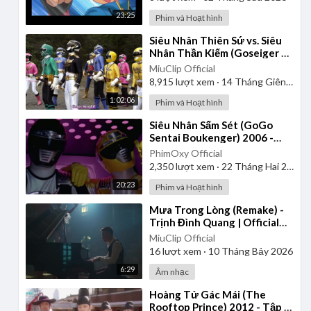
23:25
Phim và Hoạt hình
⁣Siêu Nhân Thiên Sứ vs. Siêu
Nhân Thần Kiếm (Goseiger vs.
Shinkenger) | Vietsub
MiuClip Official
8,915
lượt xem
·
14 Tháng Giêng 2025
1:02:06
Phim và Hoạt hình
⁣Siêu Nhân Sấm Sét (GoGo
Sentai Boukenger) 2006 -
Tập 1 | Thuyết Minh
PhimOxy Official
2,350
lượt xem
·
22 Tháng Hai 2025
20:23
Phim và Hoạt hình
⁣Mưa Trong Lòng (Remake) -
Trịnh Đình Quang | Official
Music Video
MiuClip Official
16
lượt xem
·
10 Tháng Bảy 2026
6:29
Âm nhạc
⁣Hoàng Tử Gác Mái (The
Rooftop Prince) 2012 - Tập 1