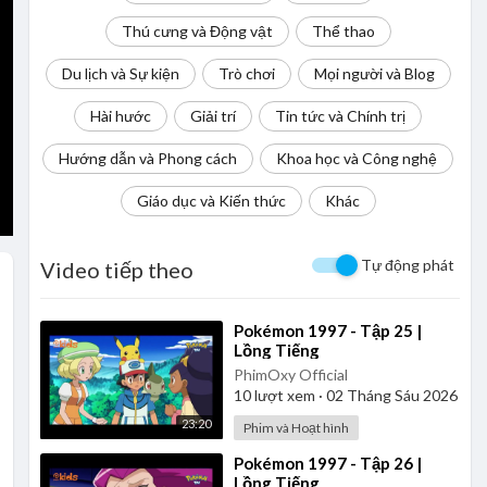
Thú cưng và Động vật
Thể thao
Du lịch và Sự kiện
Trò chơi
Mọi người và Blog
Hài hước
Giải trí
Tin tức và Chính trị
Hướng dẫn và Phong cách
Khoa học và Công nghệ
Giáo dục và Kiến thức
Khác
Tự động phát
Video tiếp theo
⁣Pokémon 1997 - Tập 25 |
Lồng Tiếng
PhimOxy Official
10
lượt xem
·
02 Tháng Sáu 2026
23:20
Phim và Hoạt hình
⁣Pokémon 1997 - Tập 26 |
Lồng Tiếng