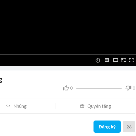
g
0
0
Nhúng
Quyên tặng
Đăng ký
26