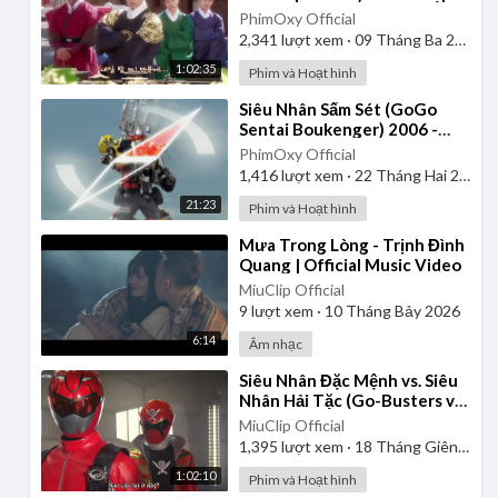
| Lồng Tiếng
PhimOxy Official
2,341
lượt xem
·
09 Tháng Ba 2025
1:02:35
Phim và Hoạt hình
⁣Siêu Nhân Sấm Sét (GoGo
Sentai Boukenger) 2006 -
Tập 2 | Thuyết Minh
PhimOxy Official
1,416
lượt xem
·
22 Tháng Hai 2025
21:23
Phim và Hoạt hình
⁣Mưa Trong Lòng - Trịnh Đình
Quang | Official Music Video
MiuClip Official
9
lượt xem
·
10 Tháng Bảy 2026
6:14
Âm nhạc
⁣Siêu Nhân Đặc Mệnh vs. Siêu
Nhân Hải Tặc (Go-Busters vs.
Gokaiger) | Vietsub
MiuClip Official
1,395
lượt xem
·
18 Tháng Giêng 2025
1:02:10
Phim và Hoạt hình