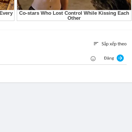
Sắp xếp theo
sort
Đăng