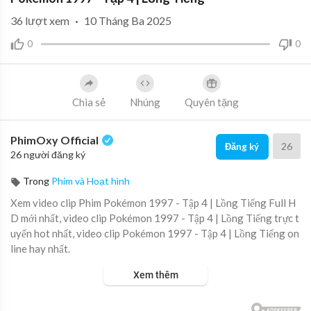
36
lượt xem
·
10 Tháng Ba 2025
0
0
Chia sẻ
Nhúng
Quyên tặng
PhimOxy Official
26
Đăng ký
26 người đăng ký
Trong
Phim và Hoạt hình
Xem video clip Phim Pokémon 1997 - Tập 4 | Lồng Tiếng Full H
D mới nhất, video clip Pokémon 1997 - Tập 4 | Lồng Tiếng trực t
uyến hot nhất, video clip Pokémon 1997 - Tập 4 | Lồng Tiếng on
line hay nhất.
Xem thêm
▶ Xem danh sách phát Full tập tại đây:
https://viet.tube/watch/
atvg28....impxEdaNS/list/fNzpm