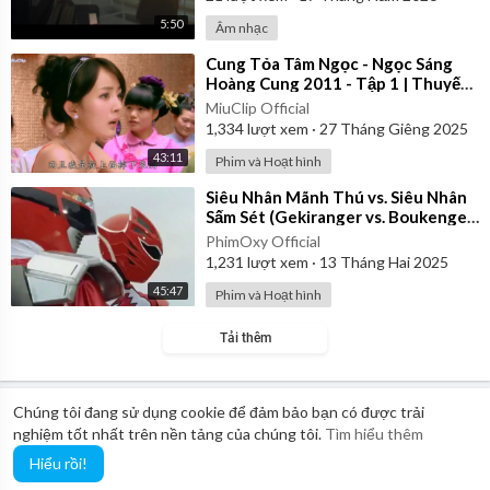
5:50
Âm nhạc
⁣Cung Tỏa Tâm Ngọc - Ngọc Sáng
Hoàng Cung 2011 - Tập 1 | Thuyết
Minh
MiuClip Official
1,334
lượt xem
·
27 Tháng Giêng 2025
43:11
Phim và Hoạt hình
⁣Siêu Nhân Mãnh Thú vs. Siêu Nhân
Sấm Sét (Gekiranger vs. Boukenger)
2008 | Vietsub
PhimOxy Official
1,231
lượt xem
·
13 Tháng Hai 2025
45:47
Phim và Hoạt hình
Tải thêm
Chúng tôi đang sử dụng cookie để đảm bảo bạn có được trải
nghiệm tốt nhất trên nền tảng của chúng tôi.
Tìm hiểu thêm
Hiểu rồi!