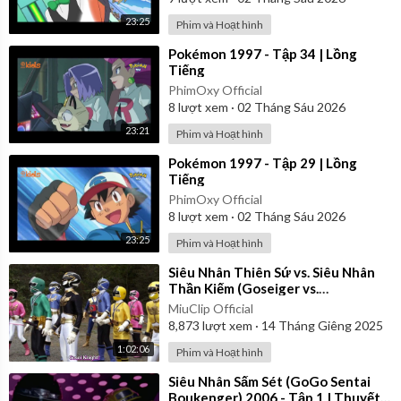
23:25
Phim và Hoạt hình
⁣Pokémon 1997 - Tập 34 | Lồng
Tiếng
PhimOxy Official
8
lượt xem
·
02 Tháng Sáu 2026
23:21
Phim và Hoạt hình
⁣Pokémon 1997 - Tập 29 | Lồng
Tiếng
PhimOxy Official
8
lượt xem
·
02 Tháng Sáu 2026
23:25
Phim và Hoạt hình
⁣Siêu Nhân Thiên Sứ vs. Siêu Nhân
Thần Kiếm (Goseiger vs.
Shinkenger) | Vietsub
MiuClip Official
8,873
lượt xem
·
14 Tháng Giêng 2025
1:02:06
Phim và Hoạt hình
⁣Siêu Nhân Sấm Sét (GoGo Sentai
Boukenger) 2006 - Tập 1 | Thuyết