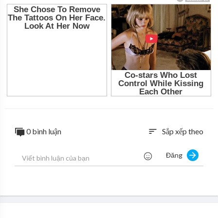
0 bình luận
Sắp xếp theo
sort
Đăng