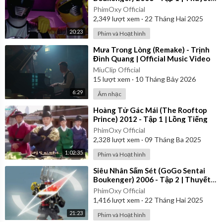
Minh
PhimOxy Official
2,349
lượt xem
·
22 Tháng Hai 2025
20:23
Phim và Hoạt hình
⁣Mưa Trong Lòng (Remake) - Trịnh
Đình Quang | Official Music Video
MiuClip Official
15
lượt xem
·
10 Tháng Bảy 2026
6:29
Âm nhạc
⁣Hoàng Tử Gác Mái (The Rooftop
Prince) 2012 - Tập 1 | Lồng Tiếng
PhimOxy Official
2,328
lượt xem
·
09 Tháng Ba 2025
1:02:35
Phim và Hoạt hình
⁣Siêu Nhân Sấm Sét (GoGo Sentai
Boukenger) 2006 - Tập 2 | Thuyết
Minh
PhimOxy Official
1,416
lượt xem
·
22 Tháng Hai 2025
21:23
Phim và Hoạt hình