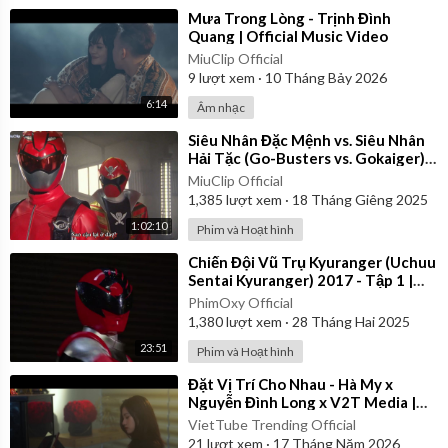
⁣Mưa Trong Lòng - Trịnh Đình
Quang | Official Music Video
MiuClip Official
9
lượt xem
·
10 Tháng Bảy 2026
6:14
Âm nhạc
⁣Siêu Nhân Đặc Mệnh vs. Siêu Nhân
Hải Tặc (Go-Busters vs. Gokaiger) |
Vietsub
MiuClip Official
1,385
lượt xem
·
18 Tháng Giêng 2025
1:02:10
Phim và Hoạt hình
⁣Chiến Đội Vũ Trụ Kyuranger (Uchuu
Sentai Kyuranger) 2017 - Tập 1 |
Thuyết Minh
PhimOxy Official
1,380
lượt xem
·
28 Tháng Hai 2025
23:51
Phim và Hoạt hình
⁣Đặt Vị Trí Cho Nhau - Hà My x
Nguyễn Đình Long x V2T Media |
Official Music Video
VietTube Trending Official
21
lượt xem
·
17 Tháng Năm 2026