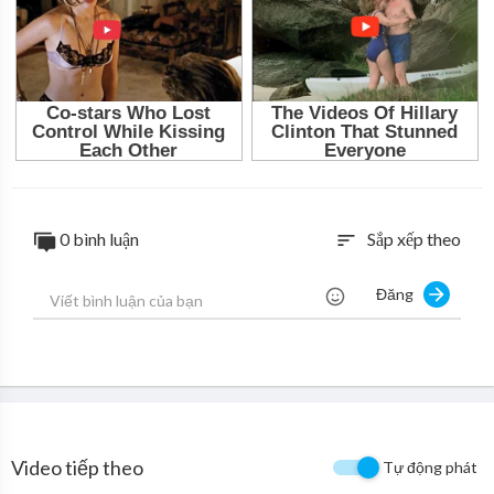
0 bình luận
Sắp xếp theo
sort
Đăng
Video tiếp theo
Tự động phát