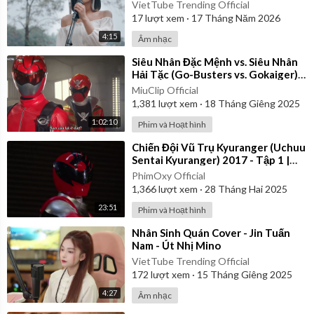
VietTube Trending Official
17
lượt xem
·
17 Tháng Năm 2026
4:15
Âm nhạc
⁣Siêu Nhân Đặc Mệnh vs. Siêu Nhân
Hải Tặc (Go-Busters vs. Gokaiger) |
Vietsub
MiuClip Official
1,381
lượt xem
·
18 Tháng Giêng 2025
1:02:10
Phim và Hoạt hình
⁣Chiến Đội Vũ Trụ Kyuranger (Uchuu
Sentai Kyuranger) 2017 - Tập 1 |
Thuyết Minh
PhimOxy Official
1,366
lượt xem
·
28 Tháng Hai 2025
23:51
Phim và Hoạt hình
⁣Nhân Sinh Quán Cover - Jin Tuấn
Nam - Út Nhị Mino
VietTube Trending Official
172
lượt xem
·
15 Tháng Giêng 2025
4:27
Âm nhạc