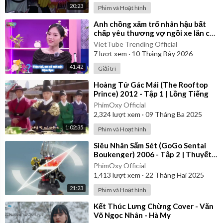
20:23
Phim và Hoạt hình
⁣Anh chồng xăm trổ nhân hậu bất
chấp yêu thương vợ ngồi xe lăn cả
đời | Yêu Là Cưới
VietTube Trending Official
7
lượt xem
·
10 Tháng Bảy 2026
41:42
Giải trí
⁣Hoàng Tử Gác Mái (The Rooftop
Prince) 2012 - Tập 1 | Lồng Tiếng
PhimOxy Official
2,324
lượt xem
·
09 Tháng Ba 2025
1:02:35
Phim và Hoạt hình
⁣Siêu Nhân Sấm Sét (GoGo Sentai
Boukenger) 2006 - Tập 2 | Thuyết
Minh
PhimOxy Official
1,413
lượt xem
·
22 Tháng Hai 2025
21:23
Phim và Hoạt hình
⁣Kết Thúc Lưng Chừng Cover - Văn
Võ Ngọc Nhân - Hà My