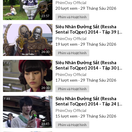
Vietsub
PhimOxy Official
20
lượt xem
·
29 Tháng Sáu 2026
23:57
Phim và Hoạt hình
⁣Siêu Nhân Đường Sắt (Ressha
Sentai ToQger) 2014 - Tập 39 |
Vietsub
PhimOxy Official
19
lượt xem
·
29 Tháng Sáu 2026
24:00
Phim và Hoạt hình
⁣Siêu Nhân Đường Sắt (Ressha
Sentai ToQger) 2014 - Tập 30 |
Vietsub
PhimOxy Official
17
lượt xem
·
29 Tháng Sáu 2026
24:00
Phim và Hoạt hình
⁣Siêu Nhân Đường Sắt (Ressha
Sentai ToQger) 2014 - Tập 24 |
Vietsub
PhimOxy Official
15
lượt xem
·
29 Tháng Sáu 2026
23:45
Phim và Hoạt hình