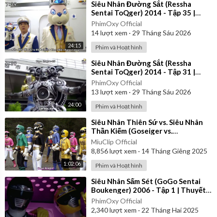
⁣Siêu Nhân Đường Sắt (Ressha
Sentai ToQger) 2014 - Tập 35 |
Vietsub
PhimOxy Official
14
lượt xem
·
29 Tháng Sáu 2026
24:15
Phim và Hoạt hình
⁣Siêu Nhân Đường Sắt (Ressha
Sentai ToQger) 2014 - Tập 31 |
Vietsub
PhimOxy Official
13
lượt xem
·
29 Tháng Sáu 2026
24:00
Phim và Hoạt hình
⁣Siêu Nhân Thiên Sứ vs. Siêu Nhân
Thần Kiếm (Goseiger vs.
Shinkenger) | Vietsub
MiuClip Official
8,856
lượt xem
·
14 Tháng Giêng 2025
1:02:06
Phim và Hoạt hình
⁣Siêu Nhân Sấm Sét (GoGo Sentai
Boukenger) 2006 - Tập 1 | Thuyết
Minh
PhimOxy Official
2,340
lượt xem
·
22 Tháng Hai 2025