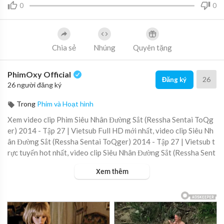
0
0
Chia sẻ
Nhúng
Quyên tặng
PhimOxy Official
26
Đăng ký
26 người đăng ký
Trong
Phim và Hoạt hình
Xem video clip Phim Siêu Nhân Đường Sắt (Ressha Sentai ToQg
er) 2014 - Tập 27 | Vietsub Full HD mới nhất, video clip Siêu Nh
ân Đường Sắt (Ressha Sentai ToQger) 2014 - Tập 27 | Vietsub t
rực tuyến hot nhất, video clip Siêu Nhân Đường Sắt (Ressha Sent
ai ToQger) 2014 - Tập 27 | Vietsub online hay nhất.
Xem thêm
▶ Xem danh sách phát Full tập tại đây:
https://viet.tube/watch/s
ieu-n....han-duong-sat-ressha