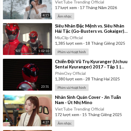
VietTube Trending Official
17
lượt xem
·
17 Tháng Năm 2026
4:15
Âm nhạc
⁣Siêu Nhân Đặc Mệnh vs. Siêu Nhân
Hải Tặc (Go-Busters vs. Gokaiger) |
Vietsub
MiuClip Official
1,385
lượt xem
·
18 Tháng Giêng 2025
1:02:10
Phim và Hoạt hình
⁣Chiến Đội Vũ Trụ Kyuranger (Uchuu
Sentai Kyuranger) 2017 - Tập 1 |
Thuyết Minh
PhimOxy Official
1,380
lượt xem
·
28 Tháng Hai 2025
23:51
Phim và Hoạt hình
⁣Nhân Sinh Quán Cover - Jin Tuấn
Nam - Út Nhị Mino
VietTube Trending Official
172
lượt xem
·
15 Tháng Giêng 2025
4:27
Âm nhạc