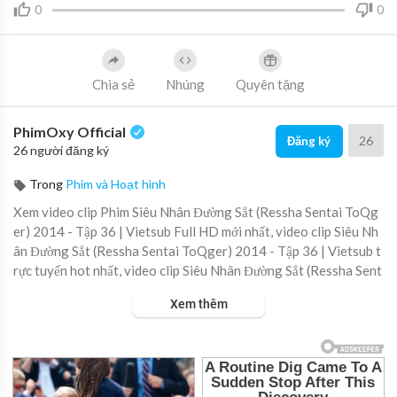
0
0
Chia sẻ
Nhúng
Quyên tặng
PhimOxy Official
26
Đăng ký
26 người đăng ký
Trong
Phim và Hoạt hình
Xem video clip Phim Siêu Nhân Đường Sắt (Ressha Sentai ToQg
er) 2014 - Tập 36 | Vietsub Full HD mới nhất, video clip Siêu Nh
ân Đường Sắt (Ressha Sentai ToQger) 2014 - Tập 36 | Vietsub t
rực tuyến hot nhất, video clip Siêu Nhân Đường Sắt (Ressha Sent
ai ToQger) 2014 - Tập 36 | Vietsub online hay nhất.
Xem thêm
▶ Xem danh sách phát Full tập tại đây:
https://viet.tube/watch/s
ieu-n....han-duong-sat-ressha