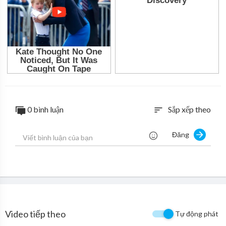
0 bình luận
Sắp xếp theo
sort
Đăng
Video tiếp theo
Tự động phát