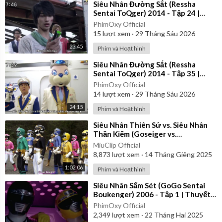
⁣Siêu Nhân Đường Sắt (Ressha
Sentai ToQger) 2014 - Tập 24 |
Vietsub
PhimOxy Official
15
lượt xem
·
29 Tháng Sáu 2026
23:45
Phim và Hoạt hình
⁣Siêu Nhân Đường Sắt (Ressha
Sentai ToQger) 2014 - Tập 35 |
Vietsub
PhimOxy Official
14
lượt xem
·
29 Tháng Sáu 2026
24:15
Phim và Hoạt hình
⁣Siêu Nhân Thiên Sứ vs. Siêu Nhân
Thần Kiếm (Goseiger vs.
Shinkenger) | Vietsub
MiuClip Official
8,873
lượt xem
·
14 Tháng Giêng 2025
1:02:06
Phim và Hoạt hình
⁣Siêu Nhân Sấm Sét (GoGo Sentai
Boukenger) 2006 - Tập 1 | Thuyết
Minh
PhimOxy Official
2,349
lượt xem
·
22 Tháng Hai 2025