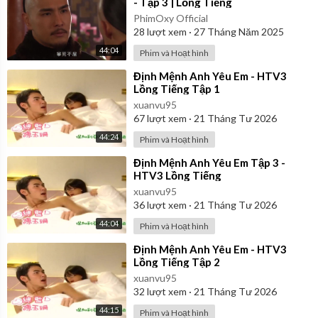
- Tập 3 | Lồng Tiếng
PhimOxy Official
28
lượt xem
·
27 Tháng Năm 2025
44:04
Phim và Hoạt hình
⁣Định Mệnh Anh Yêu Em - HTV3
Lồng Tiếng Tập 1
xuanvu95
67
lượt xem
·
21 Tháng Tư 2026
44:24
Phim và Hoạt hình
⁣Định Mệnh Anh Yêu Em Tập 3 -
HTV3 Lồng Tiếng
xuanvu95
36
lượt xem
·
21 Tháng Tư 2026
44:04
Phim và Hoạt hình
⁣Định Mệnh Anh Yêu Em - HTV3
Lồng Tiếng Tập 2
xuanvu95
32
lượt xem
·
21 Tháng Tư 2026
44:15
Phim và Hoạt hình