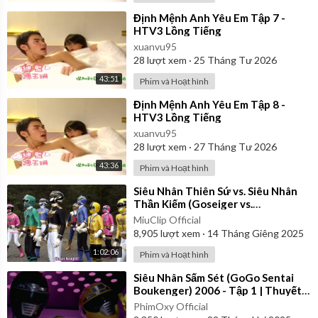
⁣Định Mệnh Anh Yêu Em Tập 7 -
HTV3 Lồng Tiếng
xuanvu95
28
lượt xem
·
25 Tháng Tư 2026
43:51
Phim và Hoạt hình
⁣Định Mệnh Anh Yêu Em Tập 8 -
HTV3 Lồng Tiếng
xuanvu95
28
lượt xem
·
27 Tháng Tư 2026
43:36
Phim và Hoạt hình
⁣Siêu Nhân Thiên Sứ vs. Siêu Nhân
Thần Kiếm (Goseiger vs.
Shinkenger) | Vietsub
MiuClip Official
8,905
lượt xem
·
14 Tháng Giêng 2025
1:02:06
Phim và Hoạt hình
⁣Siêu Nhân Sấm Sét (GoGo Sentai
Boukenger) 2006 - Tập 1 | Thuyết
Minh
PhimOxy Official