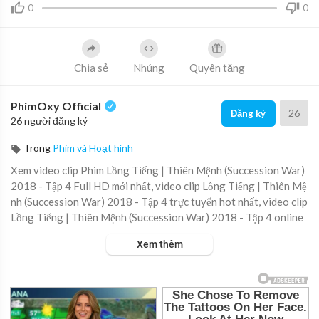
0
0
Chia sẻ
Nhúng
Quyên tặng
PhimOxy Official
26
Đăng ký
26 người đăng ký
Trong
Phim và Hoạt hình
Xem video clip Phim Lồng Tiếng | Thiên Mệnh (Succession War)
2018 - Tập 4 Full HD mới nhất, video clip Lồng Tiếng | Thiên Mệ
nh (Succession War) 2018 - Tập 4 trực tuyến hot nhất, video clip
Lồng Tiếng | Thiên Mệnh (Succession War) 2018 - Tập 4 online
hay nhất.
Xem thêm
▶ Xem danh sách phát Full tập tại đây:
https://viet.tube/watch/
l%E1%B....B%93ng-ti%E1%BA%BFng