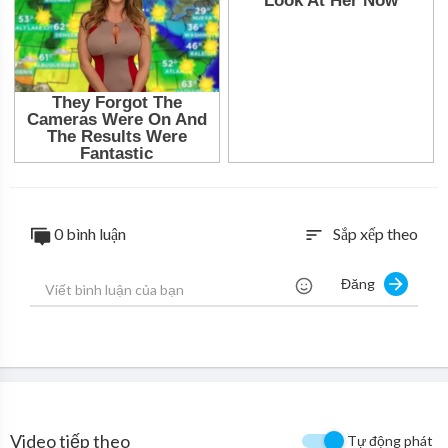
0 bình luận
Sắp xếp theo
sort
Đăng
Video tiếp theo
Tự động phát