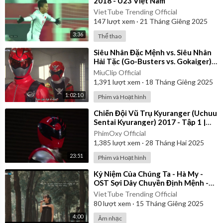
2018 - U23 Việt Nam
VietTube Trending Official
147
lượt xem
·
21 Tháng Giêng 2025
3:36
Thể thao
⁣Siêu Nhân Đặc Mệnh vs. Siêu Nhân
Hải Tặc (Go-Busters vs. Gokaiger) |
Vietsub
MiuClip Official
1,391
lượt xem
·
18 Tháng Giêng 2025
1:02:10
Phim và Hoạt hình
⁣Chiến Đội Vũ Trụ Kyuranger (Uchuu
Sentai Kyuranger) 2017 - Tập 1 |
Thuyết Minh
PhimOxy Official
1,385
lượt xem
·
28 Tháng Hai 2025
23:51
Phim và Hoạt hình
⁣Kỷ Niệm Của Chúng Ta - Hà My -
OST Sợi Dây Chuyền Định Mệnh -
Nhạc Hoa Lời Việt
VietTube Trending Official
80
lượt xem
·
15 Tháng Giêng 2025
4:00
Âm nhạc