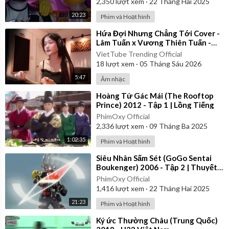
2,350
lượt xem
·
22 Tháng Hai 2025
20:23
Phim và Hoạt hình
⁣Hứa Đợi Nhưng Chẳng Tới Cover -
Lâm Tuấn x Vương Thiên Tuấn -
Kiều Chi
VietTube Trending Official
18
lượt xem
·
05 Tháng Sáu 2026
5:47
Âm nhạc
⁣Hoàng Tử Gác Mái (The Rooftop
Prince) 2012 - Tập 1 | Lồng Tiếng
PhimOxy Official
2,336
lượt xem
·
09 Tháng Ba 2025
1:02:35
Phim và Hoạt hình
⁣Siêu Nhân Sấm Sét (GoGo Sentai
Boukenger) 2006 - Tập 2 | Thuyết
Minh
PhimOxy Official
1,416
lượt xem
·
22 Tháng Hai 2025
21:23
Phim và Hoạt hình
⁣Ký ức Thường Châu (Trung Quốc)