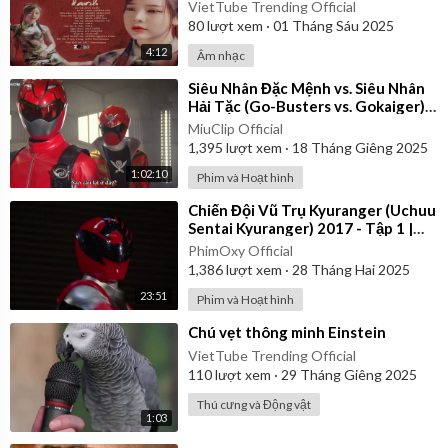
Video
VietTube Trending Official
80
lượt xem
·
01 Tháng Sáu 2025
4:12
Âm nhạc
⁣Siêu Nhân Đặc Mệnh vs. Siêu Nhân
Hải Tặc (Go-Busters vs. Gokaiger) |
Vietsub
MiuClip Official
1,395
lượt xem
·
18 Tháng Giêng 2025
1:02:10
Phim và Hoạt hình
⁣Chiến Đội Vũ Trụ Kyuranger (Uchuu
Sentai Kyuranger) 2017 - Tập 1 |
Thuyết Minh
PhimOxy Official
1,386
lượt xem
·
28 Tháng Hai 2025
23:51
Phim và Hoạt hình
⁣Chú vẹt thông minh Einstein
VietTube Trending Official
110
lượt xem
·
29 Tháng Giêng 2025
Thú cưng và Động vật
1:03