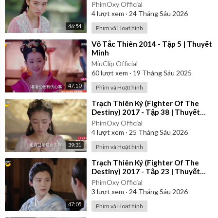
Minh
PhimOxy Official
4
lượt xem
·
24 Tháng Sáu 2026
46:54
Phim và Hoạt hình
⁣Võ Tắc Thiên 2014 - Tập 5 | Thuyết
Minh
MiuClip Official
60
lượt xem
·
19 Tháng Sáu 2025
47:10
Phim và Hoạt hình
⁣Trạch Thiên Ký (Fighter Of The
Destiny) 2017 - Tập 38 | Thuyết
Minh
PhimOxy Official
4
lượt xem
·
25 Tháng Sáu 2026
39:31
Phim và Hoạt hình
⁣Trạch Thiên Ký (Fighter Of The
Destiny) 2017 - Tập 23 | Thuyết
Minh
PhimOxy Official
3
lượt xem
·
24 Tháng Sáu 2026
47:05
Phim và Hoạt hình