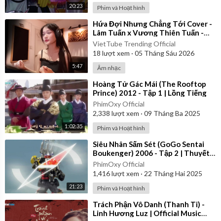
20:23
Phim và Hoạt hình
⁣Hứa Đợi Nhưng Chẳng Tới Cover -
Lâm Tuấn x Vương Thiên Tuấn -
Kiều Chi
VietTube Trending Official
18
lượt xem
·
05 Tháng Sáu 2026
5:47
Âm nhạc
⁣Hoàng Tử Gác Mái (The Rooftop
Prince) 2012 - Tập 1 | Lồng Tiếng
PhimOxy Official
2,338
lượt xem
·
09 Tháng Ba 2025
1:02:35
Phim và Hoạt hình
⁣Siêu Nhân Sấm Sét (GoGo Sentai
Boukenger) 2006 - Tập 2 | Thuyết
Minh
PhimOxy Official
1,416
lượt xem
·
22 Tháng Hai 2025
21:23
Phim và Hoạt hình
⁣Trách Phận Vô Danh (Thanh Ti) -
Linh Hương Luz | Official Music