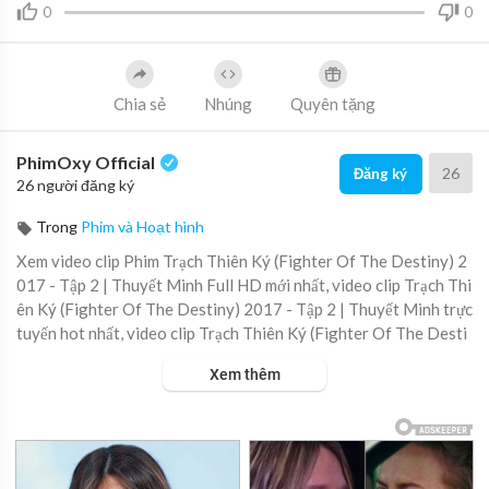
0
0
Chia sẻ
Nhúng
Quyên tặng
PhimOxy Official
26
Đăng ký
26 người đăng ký
Trong
Phim và Hoạt hình
Xem video clip Phim Trạch Thiên Ký (Fighter Of The Destiny) 2
017 - Tập 2 | Thuyết Minh Full HD mới nhất, video clip Trạch Thi
ên Ký (Fighter Of The Destiny) 2017 - Tập 2 | Thuyết Minh trực
tuyến hot nhất, video clip Trạch Thiên Ký (Fighter Of The Desti
ny) 2017 - Tập 2 | Thuyết Minh online hay nhất.
Xem thêm
▶ Xem danh sách phát Full tập tại đây:
https://viet.tube/watch/t
rach-....thien-ky-fighter-of-