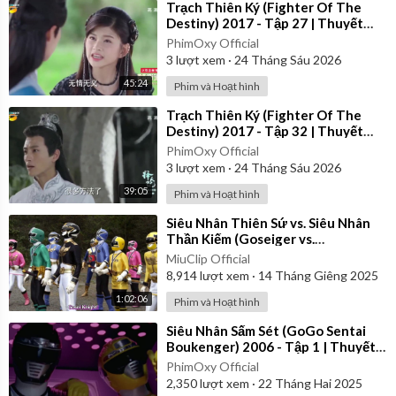
⁣Trạch Thiên Ký (Fighter Of The
Destiny) 2017 - Tập 27 | Thuyết
Minh
PhimOxy Official
3
lượt xem
·
24 Tháng Sáu 2026
45:24
Phim và Hoạt hình
⁣Trạch Thiên Ký (Fighter Of The
Destiny) 2017 - Tập 32 | Thuyết
Minh
PhimOxy Official
3
lượt xem
·
24 Tháng Sáu 2026
39:05
Phim và Hoạt hình
⁣Siêu Nhân Thiên Sứ vs. Siêu Nhân
Thần Kiếm (Goseiger vs.
Shinkenger) | Vietsub
MiuClip Official
8,914
lượt xem
·
14 Tháng Giêng 2025
1:02:06
Phim và Hoạt hình
⁣Siêu Nhân Sấm Sét (GoGo Sentai
Boukenger) 2006 - Tập 1 | Thuyết
Minh
PhimOxy Official
2,350
lượt xem
·
22 Tháng Hai 2025