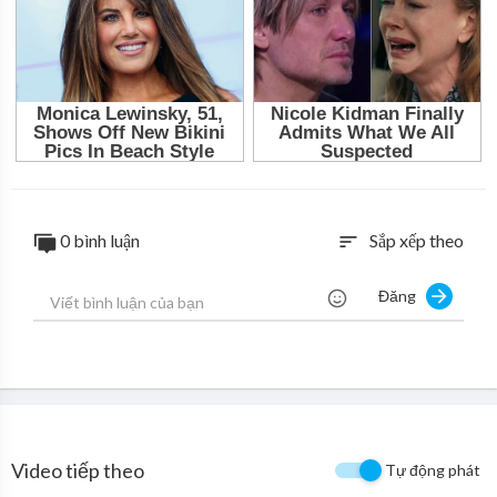
0 bình luận
Sắp xếp theo
sort
Đăng
Video tiếp theo
Tự động phát