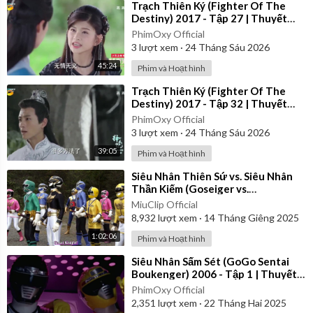
⁣Trạch Thiên Ký (Fighter Of The
Destiny) 2017 - Tập 27 | Thuyết
Minh
PhimOxy Official
3
lượt xem
·
24 Tháng Sáu 2026
45:24
Phim và Hoạt hình
⁣Trạch Thiên Ký (Fighter Of The
Destiny) 2017 - Tập 32 | Thuyết
Minh
PhimOxy Official
3
lượt xem
·
24 Tháng Sáu 2026
39:05
Phim và Hoạt hình
⁣Siêu Nhân Thiên Sứ vs. Siêu Nhân
Thần Kiếm (Goseiger vs.
Shinkenger) | Vietsub
MiuClip Official
8,932
lượt xem
·
14 Tháng Giêng 2025
1:02:06
Phim và Hoạt hình
⁣Siêu Nhân Sấm Sét (GoGo Sentai
Boukenger) 2006 - Tập 1 | Thuyết
Minh
PhimOxy Official
2,351
lượt xem
·
22 Tháng Hai 2025