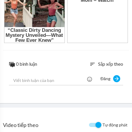
0 bình luận
Sắp xếp theo
sort
Đăng
Video tiếp theo
Tự động phát