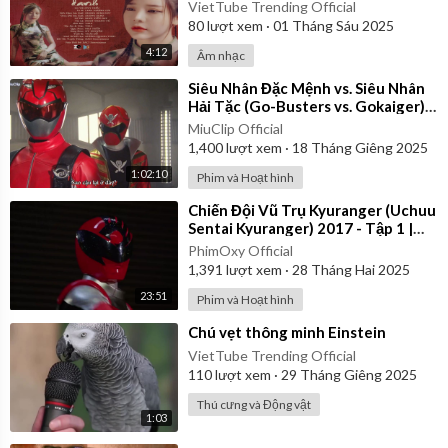
Video
VietTube Trending Official
80
lượt xem
·
01 Tháng Sáu 2025
4:12
Âm nhạc
⁣Siêu Nhân Đặc Mệnh vs. Siêu Nhân
Hải Tặc (Go-Busters vs. Gokaiger) |
Vietsub
MiuClip Official
1,400
lượt xem
·
18 Tháng Giêng 2025
1:02:10
Phim và Hoạt hình
⁣Chiến Đội Vũ Trụ Kyuranger (Uchuu
Sentai Kyuranger) 2017 - Tập 1 |
Thuyết Minh
PhimOxy Official
1,391
lượt xem
·
28 Tháng Hai 2025
23:51
Phim và Hoạt hình
⁣Chú vẹt thông minh Einstein
VietTube Trending Official
110
lượt xem
·
29 Tháng Giêng 2025
Thú cưng và Động vật
1:03