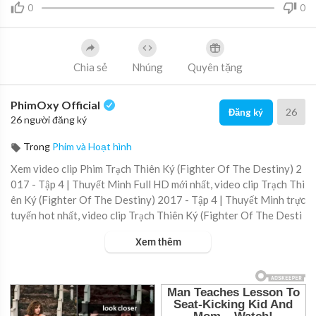
0
0
Chia sẻ
Nhúng
Quyên tặng
PhimOxy Official
26
Đăng ký
26 người đăng ký
Trong
Phim và Hoạt hình
Xem video clip Phim Trạch Thiên Ký (Fighter Of The Destiny) 2
017 - Tập 4 | Thuyết Minh Full HD mới nhất, video clip Trạch Thi
ên Ký (Fighter Of The Destiny) 2017 - Tập 4 | Thuyết Minh trực
tuyến hot nhất, video clip Trạch Thiên Ký (Fighter Of The Desti
ny) 2017 - Tập 4 | Thuyết Minh online hay nhất.
Xem thêm
▶ Xem danh sách phát Full tập tại đây:
https://viet.tube/watch/t
rach-....thien-ky-fighter-of-