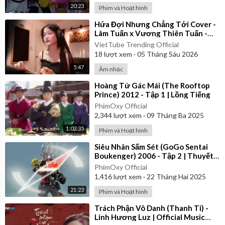
20:23
Phim và Hoạt hình
⁣Hứa Đợi Nhưng Chẳng Tới Cover -
Lâm Tuấn x Vương Thiên Tuấn -
Kiều Chi
VietTube Trending Official
18
lượt xem
·
05 Tháng Sáu 2026
5:47
Âm nhạc
⁣Hoàng Tử Gác Mái (The Rooftop
Prince) 2012 - Tập 1 | Lồng Tiếng
PhimOxy Official
2,344
lượt xem
·
09 Tháng Ba 2025
1:02:35
Phim và Hoạt hình
⁣Siêu Nhân Sấm Sét (GoGo Sentai
Boukenger) 2006 - Tập 2 | Thuyết
Minh
PhimOxy Official
1,416
lượt xem
·
22 Tháng Hai 2025
21:23
Phim và Hoạt hình
⁣Trách Phận Vô Danh (Thanh Ti) -
Linh Hương Luz | Official Music