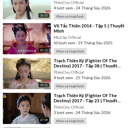
Minh
PhimOxy Official
4
lượt xem
·
24 Tháng Sáu 2026
36:05
Phim và Hoạt hình
⁣Võ Tắc Thiên 2014 - Tập 5 | Thuyết
Minh
MiuClip Official
60
lượt xem
·
19 Tháng Sáu 2025
47:10
Phim và Hoạt hình
⁣Trạch Thiên Ký (Fighter Of The
Destiny) 2017 - Tập 38 | Thuyết
Minh
PhimOxy Official
4
lượt xem
·
25 Tháng Sáu 2026
39:31
Phim và Hoạt hình
⁣Trạch Thiên Ký (Fighter Of The
Destiny) 2017 - Tập 23 | Thuyết
Minh
PhimOxy Official
3
lượt xem
·
24 Tháng Sáu 2026
47:05
Phim và Hoạt hình