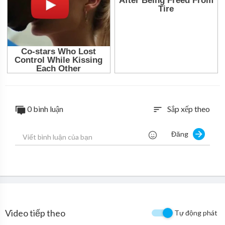
0 bình luận
Sắp xếp theo
sort
Đăng
Video tiếp theo
Tự động phát