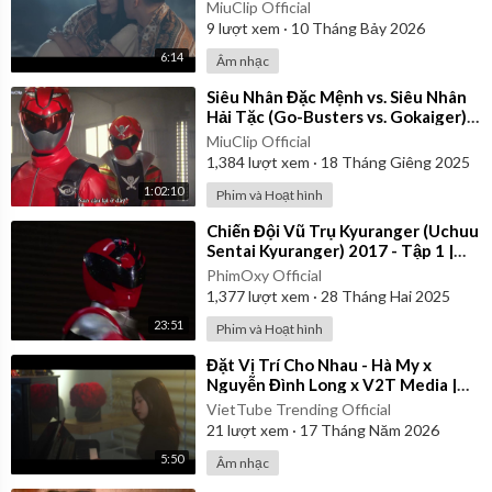
MiuClip Official
9
lượt xem
·
10 Tháng Bảy 2026
6:14
Âm nhạc
⁣Siêu Nhân Đặc Mệnh vs. Siêu Nhân
Hải Tặc (Go-Busters vs. Gokaiger) |
Vietsub
MiuClip Official
1,384
lượt xem
·
18 Tháng Giêng 2025
1:02:10
Phim và Hoạt hình
⁣Chiến Đội Vũ Trụ Kyuranger (Uchuu
Sentai Kyuranger) 2017 - Tập 1 |
Thuyết Minh
PhimOxy Official
1,377
lượt xem
·
28 Tháng Hai 2025
23:51
Phim và Hoạt hình
⁣Đặt Vị Trí Cho Nhau - Hà My x
Nguyễn Đình Long x V2T Media |
Official Music Video
VietTube Trending Official
21
lượt xem
·
17 Tháng Năm 2026
5:50
Âm nhạc