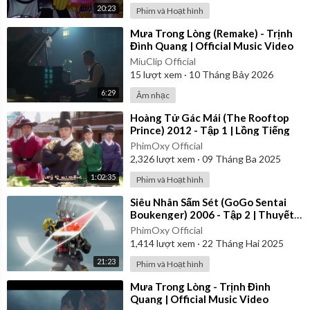
20:23
Phim và Hoạt hình
⁣Mưa Trong Lòng (Remake) - Trịnh
Đình Quang | Official Music Video
MiuClip Official
15
lượt xem
·
10 Tháng Bảy 2026
6:29
Âm nhạc
⁣Hoàng Tử Gác Mái (The Rooftop
Prince) 2012 - Tập 1 | Lồng Tiếng
PhimOxy Official
2,326
lượt xem
·
09 Tháng Ba 2025
1:02:35
Phim và Hoạt hình
⁣Siêu Nhân Sấm Sét (GoGo Sentai
Boukenger) 2006 - Tập 2 | Thuyết
Minh
PhimOxy Official
1,414
lượt xem
·
22 Tháng Hai 2025
21:23
Phim và Hoạt hình
⁣Mưa Trong Lòng - Trịnh Đình
Quang | Official Music Video