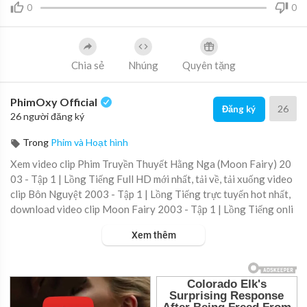
0
0
Chia sẻ
Nhúng
Quyên tặng
PhimOxy Official
26
Đăng ký
26 người đăng ký
Trong
Phim và Hoạt hình
Xem video clip Phim Truyền Thuyết Hằng Nga (Moon Fairy) 20
03 - Tập 1 | Lồng Tiếng Full HD mới nhất, tải về, tải xuống video
clip Bôn Nguyệt 2003 - Tập 1 | Lồng Tiếng trực tuyến hot nhất,
download video clip Moon Fairy 2003 - Tập 1 | Lồng Tiếng onli
ne hay nhất.
Xem thêm
▶ Xem danh sách phát Full tập tại đây:
https://viet.tube/watch/
5JXLBN....ufIoeBUlC/list/IofQz