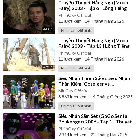
⁣Truyền Thuyết Hằng Nga (Moon
Fairy) 2003 - Tập 6 | Lồng Tiếng
PhimOxy Official
11
lượt xem
·
14 Tháng Năm 2026
44:07
Phim và Hoạt hình
⁣Truyền Thuyết Hằng Nga (Moon
Fairy) 2003 - Tập 13 | Lồng Tiếng
PhimOxy Official
11
lượt xem
·
14 Tháng Năm 2026
45:17
Phim và Hoạt hình
⁣Siêu Nhân Thiên Sứ vs. Siêu Nhân
Thần Kiếm (Goseiger vs.
Shinkenger) | Vietsub
MiuClip Official
8,863
lượt xem
·
14 Tháng Giêng 2025
1:02:06
Phim và Hoạt hình
⁣Siêu Nhân Sấm Sét (GoGo Sentai
Boukenger) 2006 - Tập 1 | Thuyết
Minh
PhimOxy Official
2,344
lượt xem
·
22 Tháng Hai 2025