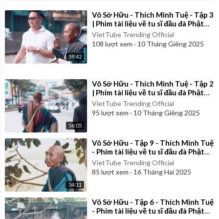
⁣Vô Sở Hữu - Thích Minh Tuệ - Tập 3
| Phim tài liệu về tu sĩ đầu đà Phật
giáo Việt Nam
VietTube Trending Official
108
lượt xem
·
10 Tháng Giêng 2025
59:42
⁣Vô Sở Hữu - Thích Minh Tuệ - Tập 2
| Phim tài liệu về tu sĩ đầu đà Phật
giáo Việt Nam
VietTube Trending Official
95
lượt xem
·
10 Tháng Giêng 2025
56:05
⁣Vô Sở Hữu - Tập 9 - Thích Minh Tuệ
- Phim tài liệu về tu sĩ đầu đà Phật
giáo Việt Nam
VietTube Trending Official
85
lượt xem
·
16 Tháng Hai 2025
54:11
⁣Vô Sở Hữu - Tập 6 - Thích Minh Tuệ
- Phim tài liệu về tu sĩ đầu đà Phật