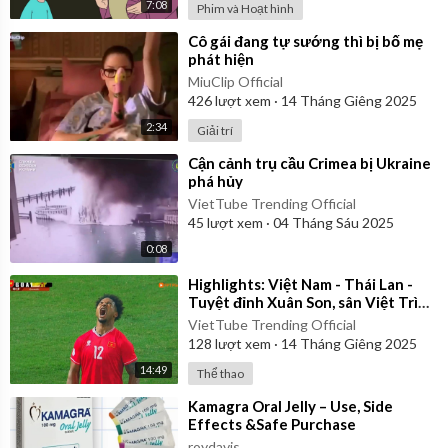
7:08
Phim và Hoạt hình
⁣Cô gái đang tự sướng thì bị bố mẹ
phát hiện
MiuClip Official
426
lượt xem
·
14 Tháng Giêng 2025
2:34
Giải trí
⁣Cận cảnh trụ cầu Crimea bị Ukraine
phá hủy
VietTube Trending Official
45
lượt xem
·
04 Tháng Sáu 2025
0:08
⁣Highlights: Việt Nam - Thái Lan -
Tuyệt đỉnh Xuân Son, sân Việt Trì
vỡ òa
VietTube Trending Official
128
lượt xem
·
14 Tháng Giêng 2025
14:49
Thể thao
⁣Kamagra Oral Jelly – Use, Side
Effects &Safe Purchase
roydavis