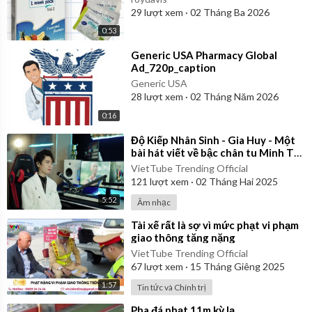
29
lượt xem
·
02 Tháng Ba 2026
0:53
⁣Generic USA Pharmacy Global
Ad_720p_caption
Generic USA
28
lượt xem
·
02 Tháng Năm 2026
0:16
⁣Độ Kiếp Nhân Sinh - Gia Huy - Một
bài hát viết về bậc chân tu Minh Tuệ
| Official Music Video
VietTube Trending Official
121
lượt xem
·
02 Tháng Hai 2025
5:52
Âm nhạc
⁣Tài xế rất là sợ vì mức phạt vi phạm
giao thông tăng nặng
VietTube Trending Official
67
lượt xem
·
15 Tháng Giêng 2025
1:57
Tin tức và Chính trị
⁣Pha đá phạt 11m kỳ lạ