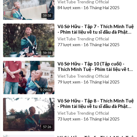
giáo Việt Nam
VietTube Trending Official
84
lượt xem
·
16 Tháng Hai 2025
59:58
⁣Vô Sở Hữu - Tập 7 - Thích Minh Tuệ
- Phim tài liệu về tu sĩ đầu đà Phật
giáo Việt Nam
VietTube Trending Official
77
lượt xem
·
16 Tháng Hai 2025
59:59
⁣Vô Sở Hữu - Tập 10 (Tập cuối) -
Thích Minh Tuệ - Phim tài liệu về tu
sĩ đầu đà Phật giáo Việt Nam
VietTube Trending Official
79
lượt xem
·
16 Tháng Hai 2025
1:29:02
⁣Vô Sở Hữu - Tập 8 - Thích Minh Tuệ
- Phim tài liệu về tu sĩ đầu đà Phật
giáo Việt Nam
VietTube Trending Official
73
lượt xem
·
16 Tháng Hai 2025
57:26