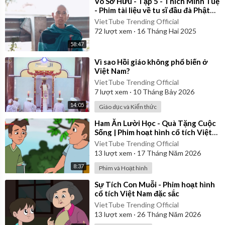
⁣Vô Sở Hữu - Tập 5 - Thích Minh Tuệ
- Phim tài liệu về tu sĩ đầu đà Phật
giáo Việt Nam
VietTube Trending Official
72
lượt xem
·
16 Tháng Hai 2025
58:47
⁣Vì sao Hồi giáo không phổ biến ở
Việt Nam?
VietTube Trending Official
7
lượt xem
·
10 Tháng Bảy 2026
14:05
Giáo dục và Kiến thức
⁣Ham Ăn Lười Học - Quà Tặng Cuộc
Sống | Phim hoạt hình cổ tích Việt
Nam
VietTube Trending Official
13
lượt xem
·
17 Tháng Năm 2026
8:37
Phim và Hoạt hình
⁣Sự Tích Con Muỗi - Phim hoạt hình
cổ tích Việt Nam đặc sắc
VietTube Trending Official
13
lượt xem
·
26 Tháng Năm 2026