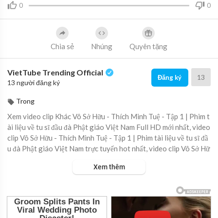
0
0
Chia sẻ
Nhúng
Quyên tặng
VietTube Trending Official
13
Đăng ký
13 người đăng ký
Trong
Xem video clip Khác Vô Sở Hữu - Thích Minh Tuệ - Tập 1 | Phim t
ài liệu về tu sĩ đầu đà Phật giáo Việt Nam Full HD mới nhất, video
clip Vô Sở Hữu - Thích Minh Tuệ - Tập 1 | Phim tài liệu về tu sĩ đầ
u đà Phật giáo Việt Nam trực tuyến hot nhất, video clip Vô Sở Hữ
u - Thích Minh Tuệ - Tập 1 | Phim tài liệu về tu sĩ đầu đà Phật giá
Xem thêm
o Việt Nam online hay nhất.
▶ Xem danh sách phát Full tập tại đây:
https://viet.tube/watch/
mBsNCa....D44zlkrSX/list/UfjHh