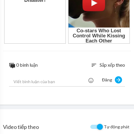
0 bình luận
Sắp xếp theo
sort
Đăng
Video tiếp theo
Tự động phát