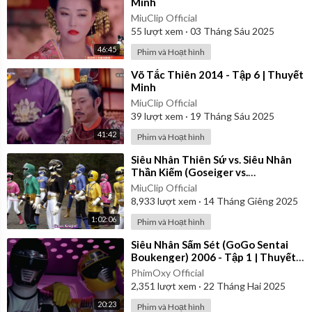
Minh
MiuClip Official
55
lượt xem
·
03 Tháng Sáu 2025
46:45
Phim và Hoạt hình
⁣Võ Tắc Thiên 2014 - Tập 6 | Thuyết
Minh
MiuClip Official
39
lượt xem
·
19 Tháng Sáu 2025
41:42
Phim và Hoạt hình
⁣Siêu Nhân Thiên Sứ vs. Siêu Nhân
Thần Kiếm (Goseiger vs.
Shinkenger) | Vietsub
MiuClip Official
8,933
lượt xem
·
14 Tháng Giêng 2025
1:02:06
Phim và Hoạt hình
⁣Siêu Nhân Sấm Sét (GoGo Sentai
Boukenger) 2006 - Tập 1 | Thuyết
Minh
PhimOxy Official
2,351
lượt xem
·
22 Tháng Hai 2025
20:23
Phim và Hoạt hình