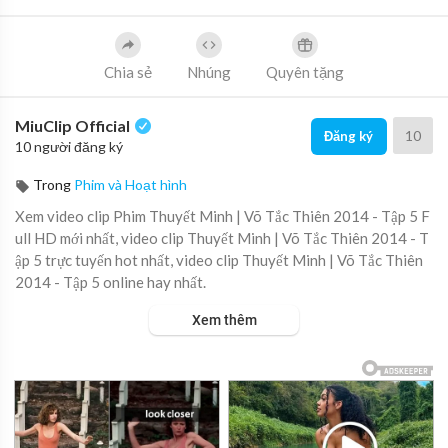
Chia sẻ
Nhúng
Quyên tặng
MiuClip Official
10
Đăng ký
10 người đăng ký
Trong
Phim và Hoạt hình
Xem video clip Phim Thuyết Minh | Võ Tắc Thiên 2014 - Tập 5 F
ull HD mới nhất, video clip Thuyết Minh | Võ Tắc Thiên 2014 - T
ập 5 trực tuyến hot nhất, video clip Thuyết Minh | Võ Tắc Thiên
2014 - Tập 5 online hay nhất.
Xem thêm
▶ Xem danh sách phát Full tập tại đây:
https://viet.tube/watch/t
huy%E....1%BA%BFt-minh-v%C3%B