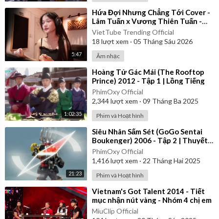
⁣Hứa Đợi Nhưng Chẳng Tới Cover -
Lâm Tuấn x Vương Thiên Tuấn -
Kiều Chi
VietTube Trending Official
18
lượt xem
·
05 Tháng Sáu 2026
5:47
Âm nhạc
⁣Hoàng Tử Gác Mái (The Rooftop
Prince) 2012 - Tập 1 | Lồng Tiếng
PhimOxy Official
2,344
lượt xem
·
09 Tháng Ba 2025
1:02:35
Phim và Hoạt hình
⁣Siêu Nhân Sấm Sét (GoGo Sentai
Boukenger) 2006 - Tập 2 | Thuyết
Minh
PhimOxy Official
1,416
lượt xem
·
22 Tháng Hai 2025
21:23
Phim và Hoạt hình
⁣Vietnam's Got Talent 2014 - Tiết
mục nhận nút vàng - Nhóm 4 chị em
MiuClip Official