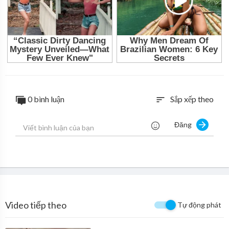
0 bình luận
Sắp xếp theo
sort
Đăng
Video tiếp theo
Tự động phát