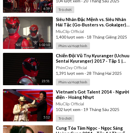
104
lượt xem
·
20 Tháng Sáu 2025
6:59
Trò chơi
⁣Siêu Nhân Đặc Mệnh vs. Siêu Nhân
Hải Tặc (Go-Busters vs. Gokaiger) |
Vietsub
MiuClip Official
1,400
lượt xem
·
18 Tháng Giêng 2025
1:02:10
Phim và Hoạt hình
⁣Chiến Đội Vũ Trụ Kyuranger (Uchuu
Sentai Kyuranger) 2017 - Tập 1 |
Thuyết Minh
PhimOxy Official
1,391
lượt xem
·
28 Tháng Hai 2025
23:51
Phim và Hoạt hình
⁣Vietnam's Got Talent 2014 - Người
điện - Hoàng Nhựt
MiuClip Official
102
lượt xem
·
19 Tháng Sáu 2025
5:12
Trò chơi
⁣Cung Tỏa Tâm Ngọc - Ngọc Sáng