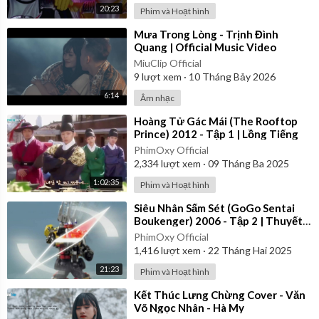
20:23
Phim và Hoạt hình
⁣Mưa Trong Lòng - Trịnh Đình
Quang | Official Music Video
MiuClip Official
9
lượt xem
·
10 Tháng Bảy 2026
6:14
Âm nhạc
⁣Hoàng Tử Gác Mái (The Rooftop
Prince) 2012 - Tập 1 | Lồng Tiếng
PhimOxy Official
2,334
lượt xem
·
09 Tháng Ba 2025
1:02:35
Phim và Hoạt hình
⁣Siêu Nhân Sấm Sét (GoGo Sentai
Boukenger) 2006 - Tập 2 | Thuyết
Minh
PhimOxy Official
1,416
lượt xem
·
22 Tháng Hai 2025
21:23
Phim và Hoạt hình
⁣Kết Thúc Lưng Chừng Cover - Văn
Võ Ngọc Nhân - Hà My