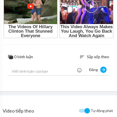
0 bình luận
Sắp xếp theo
sort
Đăng
Video tiếp theo
Tự động phát