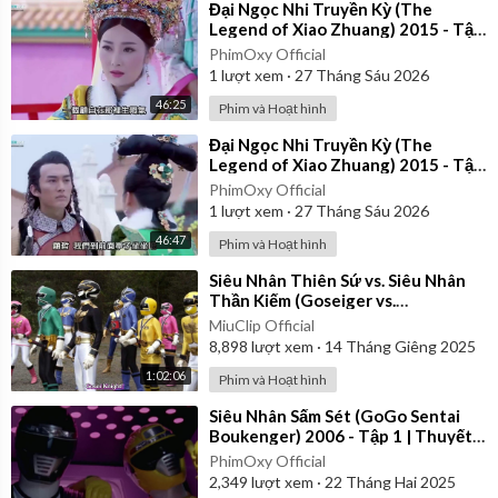
⁣Đại Ngọc Nhi Truyền Kỳ (The
Legend of Xiao Zhuang) 2015 - Tập
26 | Lồng Tiếng
PhimOxy Official
1
lượt xem
·
27 Tháng Sáu 2026
46:25
Phim và Hoạt hình
⁣Đại Ngọc Nhi Truyền Kỳ (The
Legend of Xiao Zhuang) 2015 - Tập
27 | Lồng Tiếng
PhimOxy Official
1
lượt xem
·
27 Tháng Sáu 2026
46:47
Phim và Hoạt hình
⁣Siêu Nhân Thiên Sứ vs. Siêu Nhân
Thần Kiếm (Goseiger vs.
Shinkenger) | Vietsub
MiuClip Official
8,898
lượt xem
·
14 Tháng Giêng 2025
1:02:06
Phim và Hoạt hình
⁣Siêu Nhân Sấm Sét (GoGo Sentai
Boukenger) 2006 - Tập 1 | Thuyết
Minh
PhimOxy Official
2,349
lượt xem
·
22 Tháng Hai 2025