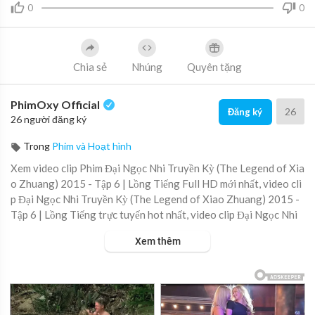
0
0
Chia sẻ
Nhúng
Quyên tặng
PhimOxy Official
26
Đăng ký
26 người đăng ký
Trong
Phim và Hoạt hình
Xem video clip Phim Đại Ngọc Nhi Truyền Kỳ (The Legend of Xia
o Zhuang) 2015 - Tập 6 | Lồng Tiếng Full HD mới nhất, video cli
p Đại Ngọc Nhi Truyền Kỳ (The Legend of Xiao Zhuang) 2015 -
Tập 6 | Lồng Tiếng trực tuyến hot nhất, video clip Đại Ngọc Nhi
Truyền Kỳ (The Legend of Xiao Zhuang) 2015 - Tập 6 | Lồng Ti
Xem thêm
ếng online hay nhất.
▶ Xem danh sách phát Full tập tại đây:
https://viet.tube/watch/
dai-ng....oc-nhi-truyen-ky-the