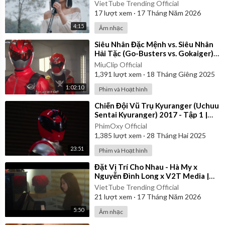
VietTube Trending Official
17
lượt xem
·
17 Tháng Năm 2026
4:15
Âm nhạc
⁣Siêu Nhân Đặc Mệnh vs. Siêu Nhân
Hải Tặc (Go-Busters vs. Gokaiger) |
Vietsub
MiuClip Official
1,391
lượt xem
·
18 Tháng Giêng 2025
1:02:10
Phim và Hoạt hình
⁣Chiến Đội Vũ Trụ Kyuranger (Uchuu
Sentai Kyuranger) 2017 - Tập 1 |
Thuyết Minh
PhimOxy Official
1,385
lượt xem
·
28 Tháng Hai 2025
23:51
Phim và Hoạt hình
⁣Đặt Vị Trí Cho Nhau - Hà My x
Nguyễn Đình Long x V2T Media |
Official Music Video
VietTube Trending Official
21
lượt xem
·
17 Tháng Năm 2026
5:50
Âm nhạc