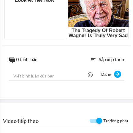
0 bình luận
Sắp xếp theo
sort
Đăng
Video tiếp theo
Tự động phát