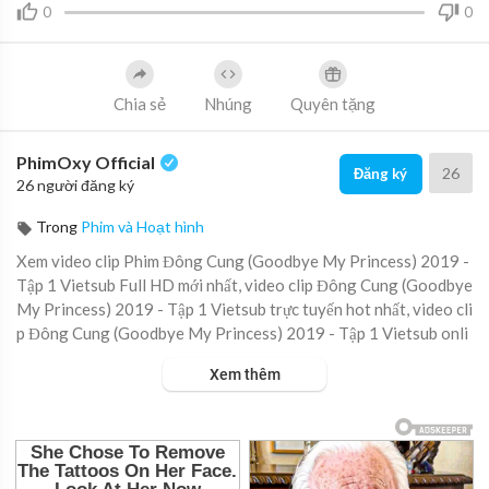
0
0
Chia sẻ
Nhúng
Quyên tặng
PhimOxy Official
26
Đăng ký
26 người đăng ký
Trong
Phim và Hoạt hình
Xem video clip Phim Đông Cung (Goodbye My Princess) 2019 -
Tập 1 Vietsub Full HD mới nhất, video clip Đông Cung (Goodbye
My Princess) 2019 - Tập 1 Vietsub trực tuyến hot nhất, video cli
p Đông Cung (Goodbye My Princess) 2019 - Tập 1 Vietsub onli
ne hay nhất.
Xem thêm
▶ Xem danh sách phát Full tập tại đây:
https://viet.tube/watch/z
otrRZ....f9YBFHsY8/list/PkqJX