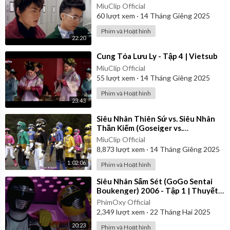
MiuClip Official
60
lượt xem
·
14 Tháng Giêng 2025
Phim và Hoạt hình
22:20
⁣Cung Tỏa Lưu Ly - Tập 4 | Vietsub
MiuClip Official
55
lượt xem
·
14 Tháng Giêng 2025
Phim và Hoạt hình
23:43
⁣Siêu Nhân Thiên Sứ vs. Siêu Nhân
Thần Kiếm (Goseiger vs.
Shinkenger) | Vietsub
MiuClip Official
8,873
lượt xem
·
14 Tháng Giêng 2025
1:02:06
Phim và Hoạt hình
⁣Siêu Nhân Sấm Sét (GoGo Sentai
Boukenger) 2006 - Tập 1 | Thuyết
Minh
PhimOxy Official
2,349
lượt xem
·
22 Tháng Hai 2025
20:23
Phim và Hoạt hình