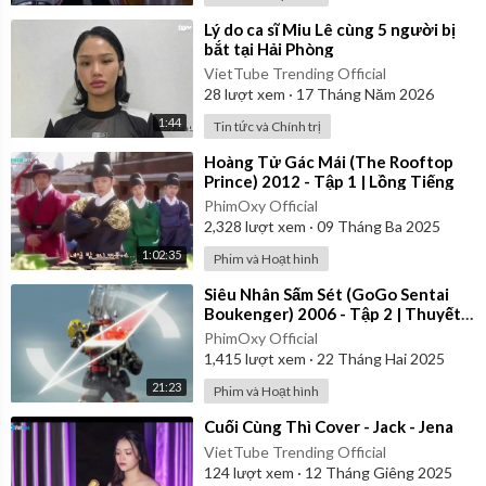
⁣Lý do ca sĩ Miu Lê cùng 5 người bị
bắt tại Hải Phòng
VietTube Trending Official
28
lượt xem
·
17 Tháng Năm 2026
1:44
Tin tức và Chính trị
⁣Hoàng Tử Gác Mái (The Rooftop
Prince) 2012 - Tập 1 | Lồng Tiếng
PhimOxy Official
2,328
lượt xem
·
09 Tháng Ba 2025
1:02:35
Phim và Hoạt hình
⁣Siêu Nhân Sấm Sét (GoGo Sentai
Boukenger) 2006 - Tập 2 | Thuyết
Minh
PhimOxy Official
1,415
lượt xem
·
22 Tháng Hai 2025
21:23
Phim và Hoạt hình
⁣Cuối Cùng Thì Cover - Jack - Jena
VietTube Trending Official
124
lượt xem
·
12 Tháng Giêng 2025