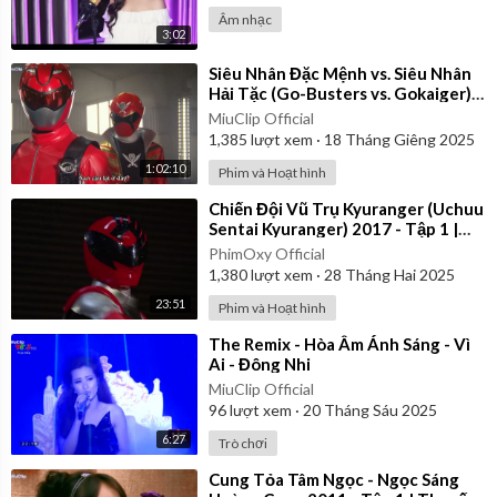
Âm nhạc
3:02
⁣Siêu Nhân Đặc Mệnh vs. Siêu Nhân
Hải Tặc (Go-Busters vs. Gokaiger) |
Vietsub
MiuClip Official
1,385
lượt xem
·
18 Tháng Giêng 2025
1:02:10
Phim và Hoạt hình
⁣Chiến Đội Vũ Trụ Kyuranger (Uchuu
Sentai Kyuranger) 2017 - Tập 1 |
Thuyết Minh
PhimOxy Official
1,380
lượt xem
·
28 Tháng Hai 2025
23:51
Phim và Hoạt hình
⁣The Remix - Hòa Âm Ánh Sáng - Vì
Ai - Đông Nhi
MiuClip Official
96
lượt xem
·
20 Tháng Sáu 2025
6:27
Trò chơi
⁣Cung Tỏa Tâm Ngọc - Ngọc Sáng