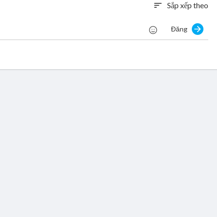
Sắp xếp theo
sort
Đăng