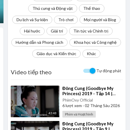
Thú cưng và Động vật
Thể thao
Du lịch và Sự kiện
Trò chơi
Mọi người và Blog
Hài hước
Giải trí
Tin tức và Chính trị
Hướng dẫn và Phong cách
Khoa học và Công nghệ
Giáo dục và Kiến thức
Khác
Tự động phát
Video tiếp theo
⁣Đông Cung (Goodbye My
Princess) 2019 - Tập 14 |
Thuyết Minh
PhimOxy Official
6
lượt xem
·
02 Tháng Sáu 2026
43:48
Phim và Hoạt hình
⁣Đông Cung (Goodbye My
Princess) 2019 - Tập 9 |