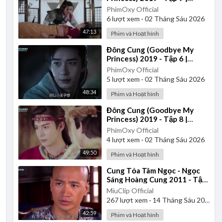
Thuyết Minh
PhimOxy Official
6
lượt xem
·
02 Tháng Sáu 2026
47:13
Phim và Hoạt hình
⁣Đông Cung (Goodbye My
Princess) 2019 - Tập 6 |
Thuyết Minh
PhimOxy Official
5
lượt xem
·
02 Tháng Sáu 2026
48:34
Phim và Hoạt hình
⁣Đông Cung (Goodbye My
Princess) 2019 - Tập 8 |
Thuyết Minh
PhimOxy Official
4
lượt xem
·
02 Tháng Sáu 2026
49:50
Phim và Hoạt hình
⁣Cung Tỏa Tâm Ngọc - Ngọc
Sáng Hoàng Cung 2011 - Tập
15 | Thuyết Minh
MiuClip Official
267
lượt xem
·
14 Tháng Sáu 2025
42:59
Phim và Hoạt hình