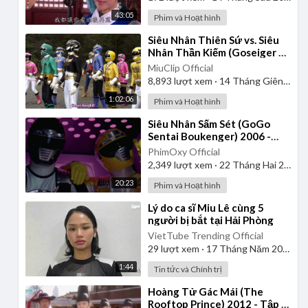
43:05
Phim và Hoạt hình
⁣Siêu Nhân Thiên Sứ vs. Siêu
Nhân Thần Kiếm (Goseiger vs.
Shinkenger) | Vietsub
MiuClip Official
8,893
lượt xem
·
14 Tháng Giêng 2025
1:02:06
Phim và Hoạt hình
⁣Siêu Nhân Sấm Sét (GoGo
Sentai Boukenger) 2006 -
Tập 1 | Thuyết Minh
PhimOxy Official
2,349
lượt xem
·
22 Tháng Hai 2025
20:23
Phim và Hoạt hình
⁣Lý do ca sĩ Miu Lê cùng 5
người bị bắt tại Hải Phòng
VietTube Trending Official
29
lượt xem
·
17 Tháng Năm 2026
1:44
Tin tức và Chính trị
⁣Hoàng Tử Gác Mái (The
Rooftop Prince) 2012 - Tập 1