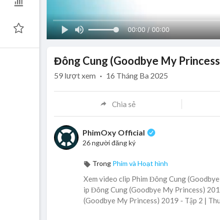
00:00 / 00:00
Đông Cung (Goodbye My Princess)
59
lượt xem
·
16 Tháng Ba 2025
Chia sẻ
PhimOxy Official
26 người đăng ký
Trong
Phim và Hoạt hình
Xem video clip Phim Đông Cung (Goodbye M
ip Đông Cung (Goodbye My Princess) 2019 
(Goodbye My Princess) 2019 - Tập 2 | Thu