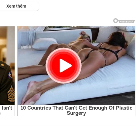
ps://viet.tube/watch/gk3DWY....9YKVBiiYK/list/6xUG6
Xem thêm