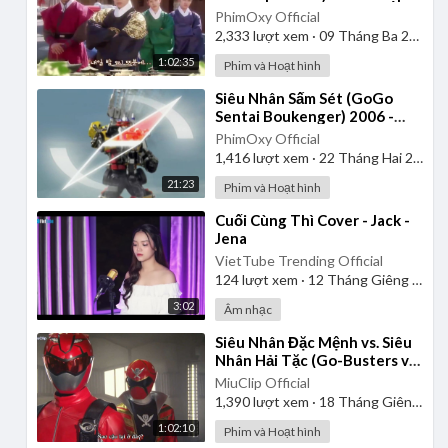
| Lồng Tiếng
PhimOxy Official
2,333
lượt xem
·
09 Tháng Ba 2025
1:02:35
Phim và Hoạt hình
⁣Siêu Nhân Sấm Sét (GoGo
Sentai Boukenger) 2006 -
Tập 2 | Thuyết Minh
PhimOxy Official
1,416
lượt xem
·
22 Tháng Hai 2025
21:23
Phim và Hoạt hình
⁣Cuối Cùng Thì Cover - Jack -
Jena
VietTube Trending Official
124
lượt xem
·
12 Tháng Giêng 2025
3:02
Âm nhạc
⁣Siêu Nhân Đặc Mệnh vs. Siêu
Nhân Hải Tặc (Go-Busters vs.
Gokaiger) | Vietsub
MiuClip Official
1,390
lượt xem
·
18 Tháng Giêng 2025
1:02:10
Phim và Hoạt hình