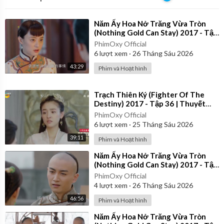
⁣Năm Ấy Hoa Nở Trăng Vừa Tròn
(Nothing Gold Can Stay) 2017 - Tập
28 | Thuyết Minh
PhimOxy Official
6
lượt xem
·
26 Tháng Sáu 2026
43:29
Phim và Hoạt hình
⁣Trạch Thiên Ký (Fighter Of The
Destiny) 2017 - Tập 36 | Thuyết
Minh
PhimOxy Official
6
lượt xem
·
25 Tháng Sáu 2026
39:11
Phim và Hoạt hình
⁣Năm Ấy Hoa Nở Trăng Vừa Tròn
(Nothing Gold Can Stay) 2017 - Tập
37 | Thuyết Minh
PhimOxy Official
4
lượt xem
·
26 Tháng Sáu 2026
46:56
Phim và Hoạt hình
⁣Năm Ấy Hoa Nở Trăng Vừa Tròn