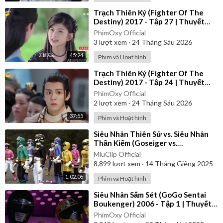
⁣Trạch Thiên Ký (Fighter Of The
Destiny) 2017 - Tập 27 | Thuyết
Minh
PhimOxy Official
3
lượt xem
·
24 Tháng Sáu 2026
45:24
Phim và Hoạt hình
⁣Trạch Thiên Ký (Fighter Of The
Destiny) 2017 - Tập 24 | Thuyết
Minh
PhimOxy Official
2
lượt xem
·
24 Tháng Sáu 2026
37:55
Phim và Hoạt hình
⁣Siêu Nhân Thiên Sứ vs. Siêu Nhân
Thần Kiếm (Goseiger vs.
Shinkenger) | Vietsub
MiuClip Official
8,899
lượt xem
·
14 Tháng Giêng 2025
1:02:06
Phim và Hoạt hình
⁣Siêu Nhân Sấm Sét (GoGo Sentai
Boukenger) 2006 - Tập 1 | Thuyết
Minh
PhimOxy Official