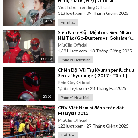
Hino) - Jack (J97) | Official
Visualizer
VietTube Trending Official
113
lượt xem
·
09 Tháng Giêng 2025
4:40
Âm nhạc
⁣Siêu Nhân Đặc Mệnh vs. Siêu Nhân
Hải Tặc (Go-Busters vs. Gokaiger) |
Vietsub
MiuClip Official
1,391
lượt xem
·
18 Tháng Giêng 2025
1:02:10
Phim và Hoạt hình
⁣Chiến Đội Vũ Trụ Kyuranger (Uchuu
Sentai Kyuranger) 2017 - Tập 1 |
Thuyết Minh
PhimOxy Official
1,385
lượt xem
·
28 Tháng Hai 2025
23:51
Phim và Hoạt hình
⁣CĐV Việt Nam bị đánh trên đất
Malaysia 2015
MiuClip Official
122
lượt xem
·
27 Tháng Giêng 2025
1:29
Thể thao