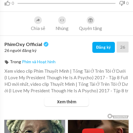
0
0
Chia sẻ
Nhúng
Quyên tặng
PhimOxy Official
26
Đăng ký
26 người đăng ký
Trong
Phim và Hoạt hình
Xem video clip Phim Thuyết Minh | Tổng Tài Ở Trên Tôi Ở Dưới
(I Love My President Though He Is A Psycho) 2017 - Tập 8 Full
HD mới nhất, video clip Thuyết Minh | Tổng Tài Ở Trên Tôi Ở Dư
ới (I Love My President Though He Is A Psycho) 2017 - Tập 8 tr
ực tuyến hot nhất, video clip Thuyết Minh | Tổng Tài Ở Trên Tôi
Xem thêm
Ở Dưới (I Love My President Though He Is A Psycho) 2017 - Tậ
p 8 online hay nhất.
▶ Xem danh sách phát Full tập tại đây:
https://viet.tube/watch/t
huy%E....1%BA%BFt-minh-t%E1%B