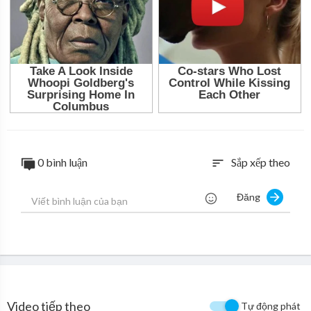
0 bình luận
Sắp xếp theo
sort
Đăng
Video tiếp theo
Tự động phát