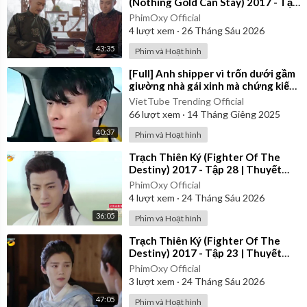
(Nothing Gold Can Stay) 2017 - Tập
26 | Thuyết Minh
PhimOxy Official
4
lượt xem
·
26 Tháng Sáu 2026
43:35
Phim và Hoạt hình
⁣[Full] Anh shipper vì trốn dưới gầm
giường nhà gái xinh mà chứng kiến
một chuyện chấn động
VietTube Trending Official
66
lượt xem
·
14 Tháng Giêng 2025
40:37
Phim và Hoạt hình
⁣Trạch Thiên Ký (Fighter Of The
Destiny) 2017 - Tập 28 | Thuyết
Minh
PhimOxy Official
4
lượt xem
·
24 Tháng Sáu 2026
36:05
Phim và Hoạt hình
⁣Trạch Thiên Ký (Fighter Of The
Destiny) 2017 - Tập 23 | Thuyết
Minh
PhimOxy Official
3
lượt xem
·
24 Tháng Sáu 2026
47:05
Phim và Hoạt hình