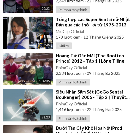
2,349
lượt xem
·
22 Tháng Hai 2025
20:23
Phim và Hoạt hình
⁣Tổng hợp các Super Sentai nữ Nhật
Bản qua các thời kỳ từ 1975-2013
MiuClip Official
178
lượt xem
·
12 Tháng Giêng 2025
6:36
Giải trí
⁣Hoàng Tử Gác Mái (The Rooftop
Prince) 2012 - Tập 1 | Lồng Tiếng
PhimOxy Official
2,334
lượt xem
·
09 Tháng Ba 2025
1:02:35
Phim và Hoạt hình
⁣Siêu Nhân Sấm Sét (GoGo Sentai
Boukenger) 2006 - Tập 2 | Thuyết
Minh
PhimOxy Official
1,416
lượt xem
·
22 Tháng Hai 2025
21:23
Phim và Hoạt hình
⁣Dưới Tán Cây Khô Hoa Nở (Prod