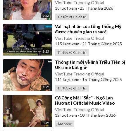
VietTube Trending Official
18
lượt xem
·
25 Tháng Ba 2026
2:43
Tin tức và Chính trị
⁣Vali hạt nhân của tổng thống Mỹ
được chuyển giao ra sao?
VietTube Trending Official
115
lượt xem
·
21 Tháng Giêng 2025
9:25
Tin tức và Chính trị
⁣Thông tin mới về lính Triều Tiên bị
Ukraine bắt giữ
VietTube Trending Official
111
lượt xem
·
16 Tháng Giêng 2025
1:22
Tin tức và Chính trị
⁣Có Công Mài "Sắc" - Ngô Lan
Hương | Official Music Video
VietTube Trending Official
12
lượt xem
·
10 Tháng Bảy 2026
3:49
Âm nhạc