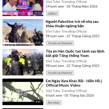
Bạn Muốn Hẹn Hò
VietTube Trending Official
14
lượt xem
·
26 Tháng Năm 2026
21:43
Giải trí
⁣Người Palestine trở về nhà sau
thỏa thuận ngừng bắn
VietTube Trending Official
98
lượt xem
·
22 Tháng Giêng 2025
1:37
Tin tức và Chính trị
⁣Tòa án Hàn Quốc tan tành sau lệnh
bắt giữ Tổng thống Yoon
VietTube Trending Official
98
lượt xem
·
22 Tháng Giêng 2025
0:55
Tin tức và Chính trị
⁣Em Ngày Xưa Khác Rồi - Hiền Hồ |
Official Music Video
VietTube Trending Official
6
lượt xem
·
05 Tháng Sáu 2026
5:41
Âm nhạc