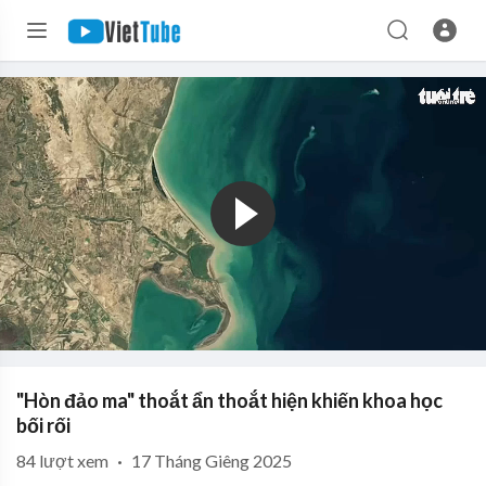
"Hòn đảo ma" thoắt ẩn thoắt hiện khiến khoa học
bối rối
84
lượt xem
·
17 Tháng Giêng 2025