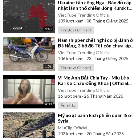
⁣Ukraine tấn công Nga - Bản đồ cập
nhật lãnh thổ chiếm đóng Kursk từ
ngày 06/08/2024 đến 06/01/2025
VietTube Trending Official
109
lượt xem
·
08 Tháng Giêng 2025
5:48
Tin tức và Chính trị
⁣Nam shipper chết nghi do bị đánh ở
Đà Nẵng, 3 bộ đồ Tết còn chưa kịp
mặc
VietTube Trending Official
106
lượt xem
·
23 Tháng Giêng 2025
1:56
Tin tức và Chính trị
⁣Vì Mẹ Anh Bắt Chia Tay - Miu Lê x
Karik x Châu Đăng Khoa | Official
Music Video
VietTube Trending Official
16
lượt xem
·
26 Tháng Năm 2026
4:30
Âm nhạc
⁣Mỹ ào ạt oanh kích phiến quân IS ở
Syria
MiuClip Official
102
lượt xem
·
20 Tháng Sáu 2025