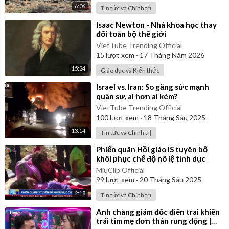
6:06
Tin tức và Chính trị
⁣Isaac Newton - Nhà khoa học thay
đổi toàn bộ thế giới
VietTube Trending Official
15
lượt xem
·
17 Tháng Năm 2026
15:24
Giáo dục và Kiến thức
⁣Israel vs. Iran: So găng sức mạnh
quân sự, ai hơn ai kém?
VietTube Trending Official
100
lượt xem
·
18 Tháng Sáu 2025
13:14
Tin tức và Chính trị
⁣Phiến quân Hồi giáo IS tuyên bố
khôi phục chế độ nô lệ tình dục
MiuClip Official
99
lượt xem
·
20 Tháng Sáu 2025
2:18
Tin tức và Chính trị
⁣Anh chàng giám đốc điển trai khiến
trái tim mẹ đơn thân rung động |