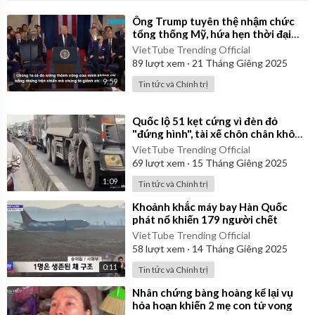
⁣Ông Trump tuyên thệ nhậm chức
tổng thống Mỹ, hứa hẹn thời đại
"hoàng kim"
VietTube Trending Official
89
lượt xem
·
21 Tháng Giêng 2025
9:59
Tin tức và Chính trị
⁣Quốc lộ 51 kẹt cứng vì đèn đỏ
"đứng hình", tài xế chôn chân không
dám vượt
VietTube Trending Official
69
lượt xem
·
15 Tháng Giêng 2025
1:09
Tin tức và Chính trị
⁣Khoảnh khắc máy bay Hàn Quốc
phát nổ khiến 179 người chết
VietTube Trending Official
58
lượt xem
·
14 Tháng Giêng 2025
0:11
Tin tức và Chính trị
⁣Nhân chứng bàng hoàng kể lại vụ
hỏa hoạn khiến 2 mẹ con tử vong