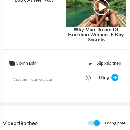
0 bình luận
Sắp xếp theo
sort
Đăng
Video tiếp theo
Tự động phát