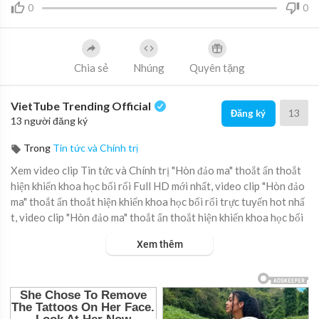
0
0
Chia sẻ
Nhúng
Quyên tặng
VietTube Trending Official
13
Đăng ký
13 người đăng ký
Trong
Tin tức và Chính trị
Xem video clip Tin tức và Chính trị "Hòn đảo ma" thoắt ẩn thoắt
hiện khiến khoa học bối rối Full HD mới nhất, video clip "Hòn đảo
ma" thoắt ẩn thoắt hiện khiến khoa học bối rối trực tuyến hot nhấ
t, video clip "Hòn đảo ma" thoắt ẩn thoắt hiện khiến khoa học bối
rối online hay nhất.
Xem thêm
Các vệ tinh của NASA đã ghi lại hình ảnh một 'hòn đảo ma' xuất hi
ện dường như từ hư không, rồi biến mất không dấu vết.