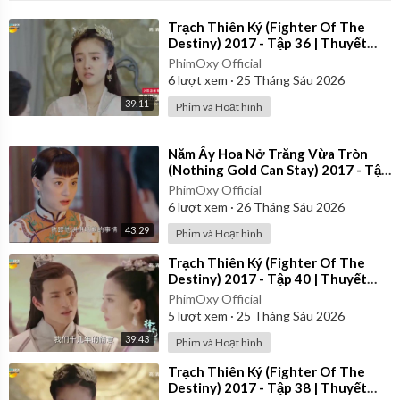
⁣Trạch Thiên Ký (Fighter Of The
Destiny) 2017 - Tập 36 | Thuyết
Minh
PhimOxy Official
6
lượt xem
·
25 Tháng Sáu 2026
39:11
Phim và Hoạt hình
⁣Năm Ấy Hoa Nở Trăng Vừa Tròn
(Nothing Gold Can Stay) 2017 - Tập
28 | Thuyết Minh
PhimOxy Official
6
lượt xem
·
26 Tháng Sáu 2026
43:29
Phim và Hoạt hình
⁣Trạch Thiên Ký (Fighter Of The
Destiny) 2017 - Tập 40 | Thuyết
Minh
PhimOxy Official
5
lượt xem
·
25 Tháng Sáu 2026
39:43
Phim và Hoạt hình
⁣Trạch Thiên Ký (Fighter Of The
Destiny) 2017 - Tập 38 | Thuyết