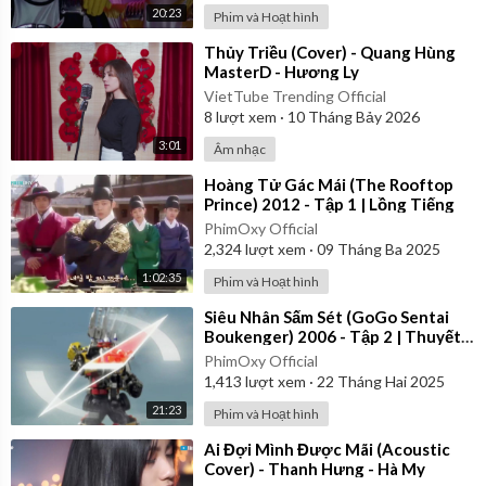
20:23
Phim và Hoạt hình
⁣Thủy Triều (Cover) - Quang Hùng
MasterD - Hương Ly
VietTube Trending Official
8
lượt xem
·
10 Tháng Bảy 2026
3:01
Âm nhạc
⁣Hoàng Tử Gác Mái (The Rooftop
Prince) 2012 - Tập 1 | Lồng Tiếng
PhimOxy Official
2,324
lượt xem
·
09 Tháng Ba 2025
1:02:35
Phim và Hoạt hình
⁣Siêu Nhân Sấm Sét (GoGo Sentai
Boukenger) 2006 - Tập 2 | Thuyết
Minh
PhimOxy Official
1,413
lượt xem
·
22 Tháng Hai 2025
21:23
Phim và Hoạt hình
⁣Ai Đợi Mình Được Mãi (Acoustic
Cover) - Thanh Hưng - Hà My