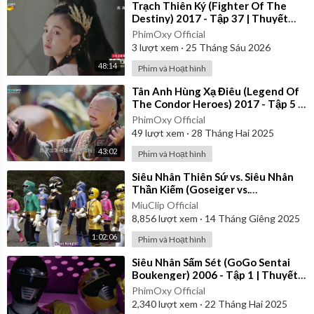
⁣Trạch Thiên Ký (Fighter Of The
Destiny) 2017 - Tập 37 | Thuyết
Minh
PhimOxy Official
3
lượt xem
·
25 Tháng Sáu 2026
48:14
Phim và Hoạt hình
⁣Tân Anh Hùng Xạ Điêu (Legend Of
The Condor Heroes) 2017 - Tập 5 |
Thuyết Minh
PhimOxy Official
49
lượt xem
·
28 Tháng Hai 2025
43:02
Phim và Hoạt hình
⁣Siêu Nhân Thiên Sứ vs. Siêu Nhân
Thần Kiếm (Goseiger vs.
Shinkenger) | Vietsub
MiuClip Official
8,856
lượt xem
·
14 Tháng Giêng 2025
1:02:06
Phim và Hoạt hình
⁣Siêu Nhân Sấm Sét (GoGo Sentai
Boukenger) 2006 - Tập 1 | Thuyết
Minh
PhimOxy Official
2,340
lượt xem
·
22 Tháng Hai 2025