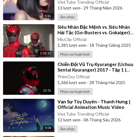
VietTube Trending Official
13
lượt xem
·
29 Tháng Năm 2026
5:16
Âm nhạc
⁣Siêu Nhân Đặc Mệnh vs. Siêu Nhân
Hải Tặc (Go-Busters vs. Gokaiger) |
Vietsub
MiuClip Official
1,381
lượt xem
·
18 Tháng Giêng 2025
1:02:10
Phim và Hoạt hình
⁣Chiến Đội Vũ Trụ Kyuranger (Uchuu
Sentai Kyuranger) 2017 - Tập 1 |
Thuyết Minh
PhimOxy Official
1,366
lượt xem
·
28 Tháng Hai 2025
23:51
Phim và Hoạt hình
⁣Vạn Sự Tùy Duyên - Thanh Hưng |
Official Animation Music Video
VietTube Trending Official
12
lượt xem
·
06 Tháng Sáu 2026
5:04
Âm nhạc