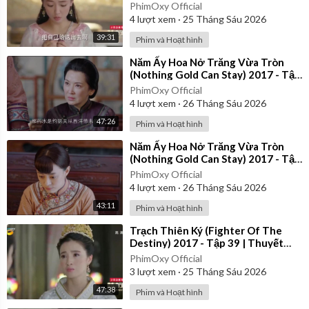
Minh
PhimOxy Official
4
lượt xem
·
25 Tháng Sáu 2026
39:31
Phim và Hoạt hình
⁣Năm Ấy Hoa Nở Trăng Vừa Tròn
(Nothing Gold Can Stay) 2017 - Tập
21 | Thuyết Minh
PhimOxy Official
4
lượt xem
·
26 Tháng Sáu 2026
47:26
Phim và Hoạt hình
⁣Năm Ấy Hoa Nở Trăng Vừa Tròn
(Nothing Gold Can Stay) 2017 - Tập
23 | Thuyết Minh
PhimOxy Official
4
lượt xem
·
26 Tháng Sáu 2026
43:11
Phim và Hoạt hình
⁣Trạch Thiên Ký (Fighter Of The
Destiny) 2017 - Tập 39 | Thuyết
Minh
PhimOxy Official
3
lượt xem
·
25 Tháng Sáu 2026
47:38
Phim và Hoạt hình