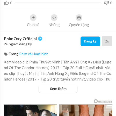
0
0
Chia sẻ
Nhúng
Quyên tặng
PhimOxy Official
26
Đăng ký
26 người đăng ký
Trong
Phim và Hoạt hình
Xem video clip Phim Thuyết Minh | Tân Anh Hùng Xạ Điêu (Lege
nd Of The Condor Heroes) 2017 - Tập 20 Full HD mới nhất, vid
eo clip Thuyết Minh | Tân Anh Hùng Xạ Điêu (Legend Of The Co
ndor Heroes) 2017 - Tập 20 trực tuyến hot nhất, video clip Thu
yết Minh | Tân Anh Hùng Xạ Điêu (Legend Of The Condor Hero
Xem thêm
es) 2017 - Tập 20 online hay nhất.
▶ Xem danh sách phát Full tập tại đây:
https://viet.tube/watch/
y9W1bW....hMUayCuP8/list/SmCLk