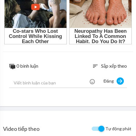
0 bình luận
Sắp xếp theo
sort
Đăng
Video tiếp theo
Tự động phát