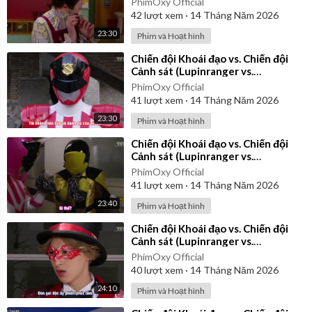
PhimOxy Official
42
lượt xem
·
14 Tháng Năm 2026
23:30
Phim và Hoạt hình
⁣Chiến đội Khoái đạo vs. Chiến đội
Cảnh sát (Lupinranger vs.
Patranger) 2018 - Tập 6 | Vietsub
PhimOxy Official
41
lượt xem
·
14 Tháng Năm 2026
23:30
Phim và Hoạt hình
⁣Chiến đội Khoái đạo vs. Chiến đội
Cảnh sát (Lupinranger vs.
Patranger) 2018 - Tập 13 | Vietsub
PhimOxy Official
41
lượt xem
·
14 Tháng Năm 2026
23:40
Phim và Hoạt hình
⁣Chiến đội Khoái đạo vs. Chiến đội
Cảnh sát (Lupinranger vs.
Patranger) 2018 - Tập 15 | Vietsub
PhimOxy Official
40
lượt xem
·
14 Tháng Năm 2026
24:10
Phim và Hoạt hình