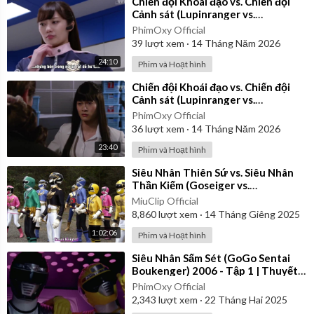
⁣Chiến đội Khoái đạo vs. Chiến đội
Cảnh sát (Lupinranger vs.
Patranger) 2018 - Tập 16 | Vietsub
PhimOxy Official
39
lượt xem
·
14 Tháng Năm 2026
24:10
Phim và Hoạt hình
⁣Chiến đội Khoái đạo vs. Chiến đội
Cảnh sát (Lupinranger vs.
Patranger) 2018 - Tập 11 | Vietsub
PhimOxy Official
36
lượt xem
·
14 Tháng Năm 2026
23:40
Phim và Hoạt hình
⁣Siêu Nhân Thiên Sứ vs. Siêu Nhân
Thần Kiếm (Goseiger vs.
Shinkenger) | Vietsub
MiuClip Official
8,860
lượt xem
·
14 Tháng Giêng 2025
1:02:06
Phim và Hoạt hình
⁣Siêu Nhân Sấm Sét (GoGo Sentai
Boukenger) 2006 - Tập 1 | Thuyết
Minh
PhimOxy Official
2,343
lượt xem
·
22 Tháng Hai 2025