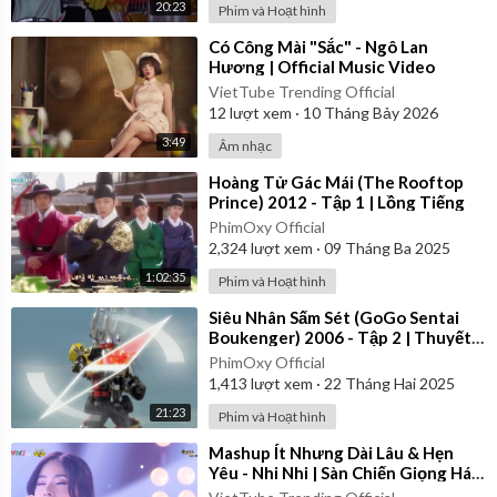
20:23
Phim và Hoạt hình
⁣Có Công Mài "Sắc" - Ngô Lan
Hương | Official Music Video
VietTube Trending Official
12
lượt xem
·
10 Tháng Bảy 2026
3:49
Âm nhạc
⁣Hoàng Tử Gác Mái (The Rooftop
Prince) 2012 - Tập 1 | Lồng Tiếng
PhimOxy Official
2,324
lượt xem
·
09 Tháng Ba 2025
1:02:35
Phim và Hoạt hình
⁣Siêu Nhân Sấm Sét (GoGo Sentai
Boukenger) 2006 - Tập 2 | Thuyết
Minh
PhimOxy Official
1,413
lượt xem
·
22 Tháng Hai 2025
21:23
Phim và Hoạt hình
⁣Mashup Ít Nhưng Dài Lâu & Hẹn
Yêu - Nhi Nhi | Sàn Chiến Giọng Hát
- Tập 8