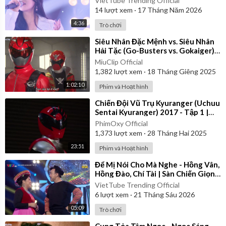
VietTube Trending Official
14
lượt xem
·
17 Tháng Năm 2026
4:36
Trò chơi
⁣Siêu Nhân Đặc Mệnh vs. Siêu Nhân
Hải Tặc (Go-Busters vs. Gokaiger) |
Vietsub
MiuClip Official
1,382
lượt xem
·
18 Tháng Giêng 2025
1:02:10
Phim và Hoạt hình
⁣Chiến Đội Vũ Trụ Kyuranger (Uchuu
Sentai Kyuranger) 2017 - Tập 1 |
Thuyết Minh
PhimOxy Official
1,373
lượt xem
·
28 Tháng Hai 2025
23:51
Phim và Hoạt hình
⁣Để Mị Nói Cho Mà Nghe - Hồng Vân,
Hồng Đào, Chí Tài | Sàn Chiến Giọng
Hát - Tập 10
VietTube Trending Official
6
lượt xem
·
21 Tháng Sáu 2026
05:09
Trò chơi