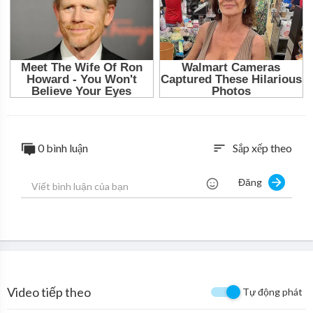
hế tạo của Battle Fever.
0 bình luận
Sắp xếp theo
sort
Đăng
Video tiếp theo
Tự động phát