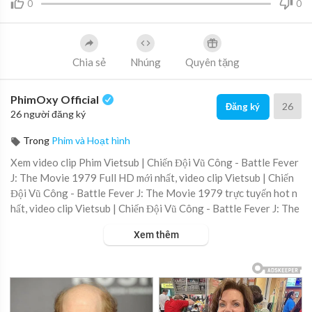
0
0
Chia sẻ
Nhúng
Quyên tặng
PhimOxy Official
26
Đăng ký
26 người đăng ký
Trong
Phim và Hoạt hình
Xem video clip Phim Vietsub | Chiến Đội Vũ Công - Battle Fever
J: The Movie 1979 Full HD mới nhất, video clip Vietsub | Chiến
Đội Vũ Công - Battle Fever J: The Movie 1979 trực tuyến hot n
hất, video clip Vietsub | Chiến Đội Vũ Công - Battle Fever J: The
Movie 1979 online hay nhất.
Xem thêm
Đây là phiên bản movie của tập 5 (ロボット大空中戦 Robotto D
ai Kūchūsen) của loạt phim Battle Fever J. Câu chuyện kể về một
hôm, bọn Egos đã bắt cóc hai đứa con của Cục Trưởng Cục Tình
Báo Sakaguchi để moi tin tức về con robot khổng lồ đang được c