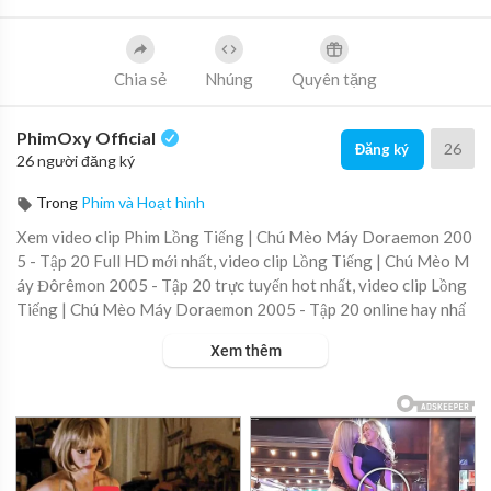
Chia sẻ
Nhúng
Quyên tặng
PhimOxy Official
26
Đăng ký
26 người đăng ký
Trong
Phim và Hoạt hình
Xem video clip Phim Lồng Tiếng | Chú Mèo Máy Doraemon 200
5 - Tập 20 Full HD mới nhất, video clip Lồng Tiếng | Chú Mèo M
áy Đôrêmon 2005 - Tập 20 trực tuyến hot nhất, video clip Lồng
Tiếng | Chú Mèo Máy Doraemon 2005 - Tập 20 online hay nhấ
t.
Xem thêm
▶ Xem danh sách phát Full tập tại đây:
https://viet.tube/watch/
C2KpSt....cwwOvC5AA/list/1XQGH