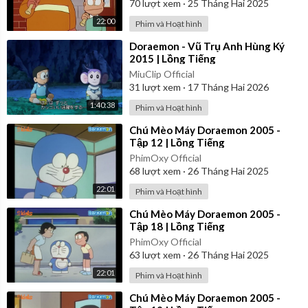
70
lượt xem
·
25 Tháng Hai 2025
22:00
Phim và Hoạt hình
⁣Doraemon - Vũ Trụ Anh Hùng Ký
2015 | Lồng Tiếng
MiuClip Official
31
lượt xem
·
17 Tháng Hai 2026
1:40:38
Phim và Hoạt hình
⁣Chú Mèo Máy Doraemon 2005 -
Tập 12 | Lồng Tiếng
PhimOxy Official
68
lượt xem
·
26 Tháng Hai 2025
22:01
Phim và Hoạt hình
⁣Chú Mèo Máy Doraemon 2005 -
Tập 18 | Lồng Tiếng
PhimOxy Official
63
lượt xem
·
26 Tháng Hai 2025
22:01
Phim và Hoạt hình
⁣Chú Mèo Máy Doraemon 2005 -