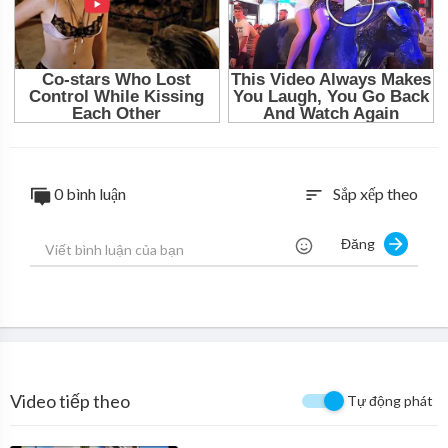
0 bình luận
Sắp xếp theo
sort
Đăng
Video tiếp theo
Tự động phát