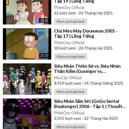
Tập 19 | Lồng Tiếng
PhimOxy Official
61
lượt xem
·
26 Tháng Hai 2025
22:01
Phim và Hoạt hình
⁣Chú Mèo Máy Doraemon 2005 -
Tập 17 | Lồng Tiếng
PhimOxy Official
58
lượt xem
·
26 Tháng Hai 2025
21:53
Phim và Hoạt hình
⁣Siêu Nhân Thiên Sứ vs. Siêu Nhân
Thần Kiếm (Goseiger vs.
Shinkenger) | Vietsub
MiuClip Official
8,919
lượt xem
·
14 Tháng Giêng 2025
1:02:06
Phim và Hoạt hình
⁣Siêu Nhân Sấm Sét (GoGo Sentai
Boukenger) 2006 - Tập 1 | Thuyết
Minh
PhimOxy Official
2,351
lượt xem
·
22 Tháng Hai 2025
20:23
Phim và Hoạt hình