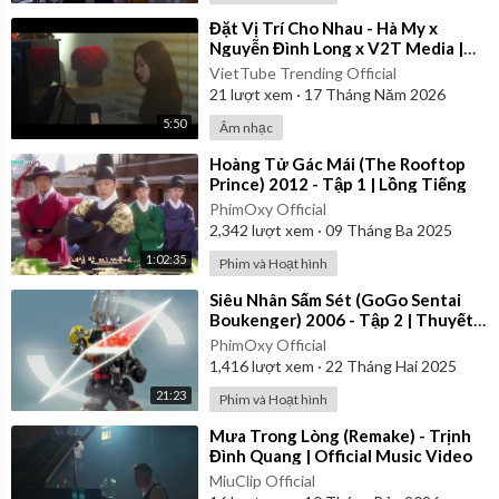
⁣Đặt Vị Trí Cho Nhau - Hà My x
Nguyễn Đình Long x V2T Media |
Official Music Video
VietTube Trending Official
21
lượt xem
·
17 Tháng Năm 2026
5:50
Âm nhạc
⁣Hoàng Tử Gác Mái (The Rooftop
Prince) 2012 - Tập 1 | Lồng Tiếng
PhimOxy Official
2,342
lượt xem
·
09 Tháng Ba 2025
1:02:35
Phim và Hoạt hình
⁣Siêu Nhân Sấm Sét (GoGo Sentai
Boukenger) 2006 - Tập 2 | Thuyết
Minh
PhimOxy Official
1,416
lượt xem
·
22 Tháng Hai 2025
21:23
Phim và Hoạt hình
⁣Mưa Trong Lòng (Remake) - Trịnh
Đình Quang | Official Music Video
MiuClip Official