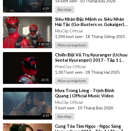
16
lượt xem
·
10 Tháng Bảy 2026
6:29
Âm nhạc
⁣Siêu Nhân Đặc Mệnh vs. Siêu Nhân
Hải Tặc (Go-Busters vs. Gokaiger) |
Vietsub
MiuClip Official
1,396
lượt xem
·
18 Tháng Giêng 2025
1:02:10
Phim và Hoạt hình
⁣Chiến Đội Vũ Trụ Kyuranger (Uchuu
Sentai Kyuranger) 2017 - Tập 1 |
Thuyết Minh
PhimOxy Official
1,387
lượt xem
·
28 Tháng Hai 2025
23:51
Phim và Hoạt hình
⁣Mưa Trong Lòng - Trịnh Đình
Quang | Official Music Video
MiuClip Official
9
lượt xem
·
10 Tháng Bảy 2026
6:14
Âm nhạc
⁣Cung Tỏa Tâm Ngọc - Ngọc Sáng