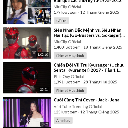
Bản qua các thời kỳ từ 1975-2013
MiuClip Official
179
lượt xem
·
12 Tháng Giêng 2025
6:36
Giải trí
⁣Siêu Nhân Đặc Mệnh vs. Siêu Nhân
Hải Tặc (Go-Busters vs. Gokaiger) |
Vietsub
MiuClip Official
1,400
lượt xem
·
18 Tháng Giêng 2025
1:02:10
Phim và Hoạt hình
⁣Chiến Đội Vũ Trụ Kyuranger (Uchuu
Sentai Kyuranger) 2017 - Tập 1 |
Thuyết Minh
PhimOxy Official
1,391
lượt xem
·
28 Tháng Hai 2025
23:51
Phim và Hoạt hình
⁣Cuối Cùng Thì Cover - Jack - Jena
VietTube Trending Official
125
lượt xem
·
12 Tháng Giêng 2025
Âm nhạc
3:02