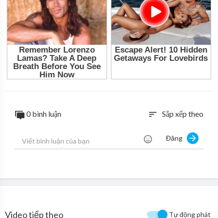
0 bình luận
Sắp xếp theo
sort
Đăng
Video tiếp theo
Tự động phát