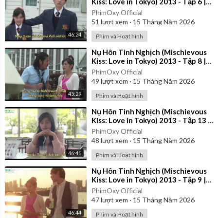
Kiss: Love in Tokyo) 2013 - Tập 6 |
Vietsub
PhimOxy Official
51
lượt xem
·
15 Tháng Năm 2026
46:24
Phim và Hoạt hình
⁣Nụ Hôn Tinh Nghịch (Mischievous
Kiss: Love in Tokyo) 2013 - Tập 8 |
Vietsub
PhimOxy Official
49
lượt xem
·
15 Tháng Năm 2026
45:29
Phim và Hoạt hình
⁣Nụ Hôn Tinh Nghịch (Mischievous
Kiss: Love in Tokyo) 2013 - Tập 13 |
Vietsub
PhimOxy Official
48
lượt xem
·
15 Tháng Năm 2026
46:41
Phim và Hoạt hình
⁣Nụ Hôn Tinh Nghịch (Mischievous
Kiss: Love in Tokyo) 2013 - Tập 9 |
Vietsub
PhimOxy Official
47
lượt xem
·
15 Tháng Năm 2026
46:44
Phim và Hoạt hình