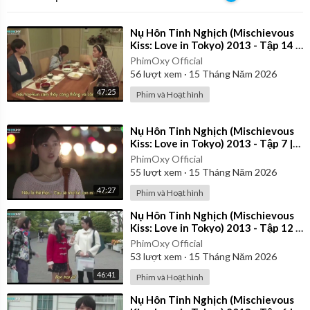
⁣Nụ Hôn Tinh Nghịch (Mischievous
Kiss: Love in Tokyo) 2013 - Tập 14 |
Vietsub
PhimOxy Official
56
lượt xem
·
15 Tháng Năm 2026
47:25
Phim và Hoạt hình
⁣Nụ Hôn Tinh Nghịch (Mischievous
Kiss: Love in Tokyo) 2013 - Tập 7 |
Vietsub
PhimOxy Official
55
lượt xem
·
15 Tháng Năm 2026
47:27
Phim và Hoạt hình
⁣Nụ Hôn Tinh Nghịch (Mischievous
Kiss: Love in Tokyo) 2013 - Tập 12 |
Vietsub
PhimOxy Official
53
lượt xem
·
15 Tháng Năm 2026
46:41
Phim và Hoạt hình
⁣Nụ Hôn Tinh Nghịch (Mischievous