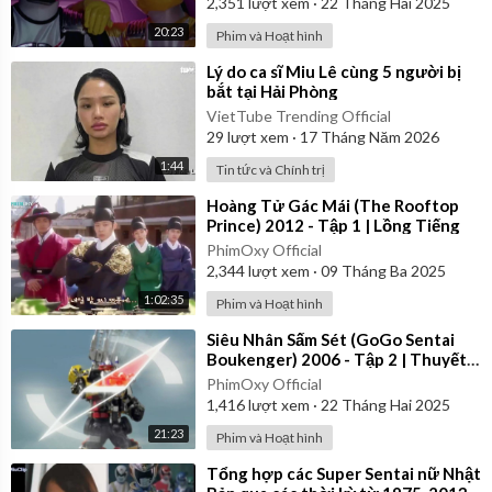
2,351
lượt xem
·
22 Tháng Hai 2025
20:23
Phim và Hoạt hình
⁣Lý do ca sĩ Miu Lê cùng 5 người bị
bắt tại Hải Phòng
VietTube Trending Official
29
lượt xem
·
17 Tháng Năm 2026
1:44
Tin tức và Chính trị
⁣Hoàng Tử Gác Mái (The Rooftop
Prince) 2012 - Tập 1 | Lồng Tiếng
PhimOxy Official
2,344
lượt xem
·
09 Tháng Ba 2025
1:02:35
Phim và Hoạt hình
⁣Siêu Nhân Sấm Sét (GoGo Sentai
Boukenger) 2006 - Tập 2 | Thuyết
Minh
PhimOxy Official
1,416
lượt xem
·
22 Tháng Hai 2025
21:23
Phim và Hoạt hình
⁣Tổng hợp các Super Sentai nữ Nhật