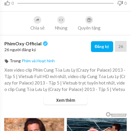
0
0
Chia sẻ
Nhúng
Quyên tặng
PhimOxy Official
26
Đăng ký
26 người đăng ký
Trong
Phim và Hoạt hình
Xem video clip Phim Cung Tỏa Lưu Ly (Crazy for Palace) 2013 -
Tập 5 | Vietsub Full HD mới nhất, video clip Cung Tỏa Lưu Ly (Cr
azy for Palace) 2013 - Tập 5 | Vietsub trực tuyến hot nhất, vide
o clip Cung Tỏa Lưu Ly (Crazy for Palace) 2013 - Tập 5 | Vietsu
b online hay nhất.
Xem thêm
▶ Xem danh sách phát Full tập tại đây:
https://viet.tube/watch/c
ung-t....oa-luu-ly-crazy-for-