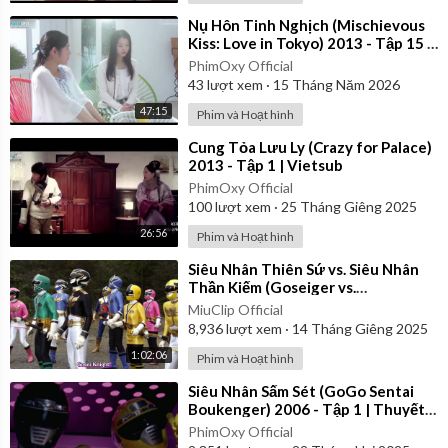
⁣Nụ Hôn Tinh Nghịch (Mischievous
Kiss: Love in Tokyo) 2013 - Tập 15 |
Vietsub
PhimOxy Official
43
lượt xem
·
15 Tháng Năm 2026
47:15
Phim và Hoạt hình
⁣Cung Tỏa Lưu Ly (Crazy for Palace)
2013 - Tập 1 | Vietsub
PhimOxy Official
100
lượt xem
·
25 Tháng Giêng 2025
26:56
Phim và Hoạt hình
⁣Siêu Nhân Thiên Sứ vs. Siêu Nhân
Thần Kiếm (Goseiger vs.
Shinkenger) | Vietsub
MiuClip Official
8,936
lượt xem
·
14 Tháng Giêng 2025
1:02:06
Phim và Hoạt hình
⁣Siêu Nhân Sấm Sét (GoGo Sentai
Boukenger) 2006 - Tập 1 | Thuyết
Minh
PhimOxy Official