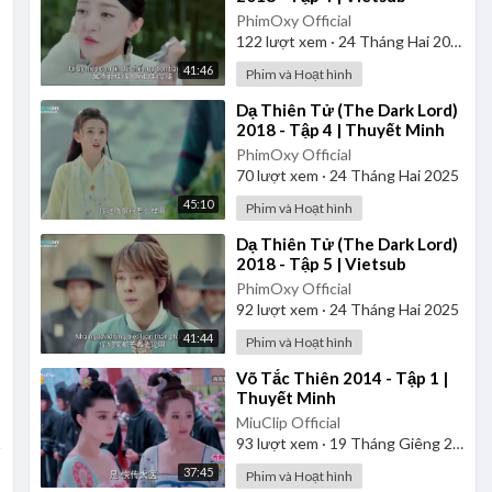
PhimOxy Official
122
lượt xem
·
24 Tháng Hai 2025
41:46
Phim và Hoạt hình
⁣Dạ Thiên Tử (The Dark Lord)
2018 - Tập 4 | Thuyết Minh
PhimOxy Official
70
lượt xem
·
24 Tháng Hai 2025
45:10
Phim và Hoạt hình
⁣Dạ Thiên Tử (The Dark Lord)
2018 - Tập 5 | Vietsub
PhimOxy Official
92
lượt xem
·
24 Tháng Hai 2025
41:44
Phim và Hoạt hình
⁣Võ Tắc Thiên 2014 - Tập 1 |
Thuyết Minh
MiuClip Official
93
lượt xem
·
19 Tháng Giêng 2025
37:45
Phim và Hoạt hình