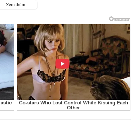
ps://viet.tube/watch/OZtMzB....YMk36xomX/list/8riym
Xem thêm