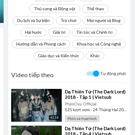
Thú cưng và Động vật
Thể thao
Du lịch và Sự kiện
Trò chơi
Mọi người và Blog
Hài hước
Giải trí
Tin tức và Chính trị
Hướng dẫn và Phong cách
Khoa học và Công nghệ
Giáo dục và Kiến thức
Khác
Tự động phát
Video tiếp theo
⁣Dạ Thiên Tử (The Dark Lord)
2018 - Tập 1 | Vietsub
PhimOxy Official
125
lượt xem
·
24 Tháng Hai 2025
41:18
Phim và Hoạt hình
⁣Dạ Thiên Tử (The Dark Lord)
2018 - Tập 4 | Vietsub