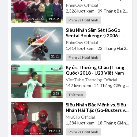
| Lồng Tiếng
PhimOxy Official
2,326
lượt xem
·
09 Tháng Ba 2025
1:02:35
Phim và Hoạt hình
⁣Siêu Nhân Sấm Sét (GoGo
Sentai Boukenger) 2006 -
Tập 2 | Thuyết Minh
PhimOxy Official
1,414
lượt xem
·
22 Tháng Hai 2025
21:23
Phim và Hoạt hình
⁣Ký ức Thường Châu (Trung
Quốc) 2018 - U23 Việt Nam
VietTube Trending Official
147
lượt xem
·
21 Tháng Giêng 2025
3:36
Thể thao
⁣Siêu Nhân Đặc Mệnh vs. Siêu
Nhân Hải Tặc (Go-Busters vs.
Gokaiger) | Vietsub
MiuClip Official
1,384
lượt xem
·
18 Tháng Giêng 2025
1:02:10
Phim và Hoạt hình