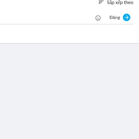
Sắp xếp theo
sort
Đăng