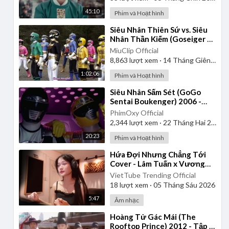
45:10
Phim và Hoạt hình
⁣Siêu Nhân Thiên Sứ vs. Siêu
Nhân Thần Kiếm (Goseiger vs.
Shinkenger) | Vietsub
MiuClip Official
8,863
lượt xem
·
14 Tháng Giêng 2025
1:02:06
Phim và Hoạt hình
⁣Siêu Nhân Sấm Sét (GoGo
Sentai Boukenger) 2006 -
Tập 1 | Thuyết Minh
PhimOxy Official
2,344
lượt xem
·
22 Tháng Hai 2025
20:23
Phim và Hoạt hình
⁣Hứa Đợi Nhưng Chẳng Tới
Cover - Lâm Tuấn x Vương
Thiên Tuấn - Kiều Chi
VietTube Trending Official
18
lượt xem
·
05 Tháng Sáu 2026
5:47
Âm nhạc
⁣Hoàng Tử Gác Mái (The
Rooftop Prince) 2012 - Tập 1