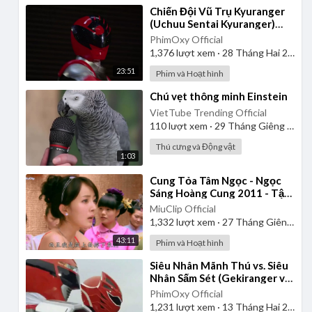
⁣Chiến Đội Vũ Trụ Kyuranger
(Uchuu Sentai Kyuranger)
2017 - Tập 1 | Thuyết Minh
PhimOxy Official
1,376
lượt xem
·
28 Tháng Hai 2025
23:51
Phim và Hoạt hình
⁣Chú vẹt thông minh Einstein
VietTube Trending Official
110
lượt xem
·
29 Tháng Giêng 2025
Thú cưng và Động vật
1:03
⁣Cung Tỏa Tâm Ngọc - Ngọc
Sáng Hoàng Cung 2011 - Tập
1 | Thuyết Minh
MiuClip Official
1,332
lượt xem
·
27 Tháng Giêng 2025
43:11
Phim và Hoạt hình
⁣Siêu Nhân Mãnh Thú vs. Siêu
Nhân Sấm Sét (Gekiranger vs.
Boukenger) 2008 | Vietsub
PhimOxy Official
1,231
lượt xem
·
13 Tháng Hai 2025