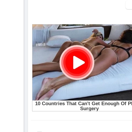
▶ Xem danh sách phát Full tập tại đây:
htt