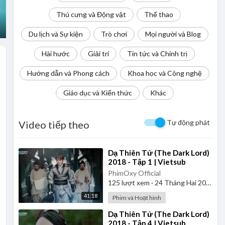
Thú cưng và Động vật
Thể thao
Du lịch và Sự kiện
Trò chơi
Mọi người và Blog
Hài hước
Giải trí
Tin tức và Chính trị
Hướng dẫn và Phong cách
Khoa học và Công nghệ
Giáo dục và Kiến thức
Khác
Tự động phát
Video tiếp theo
⁣Dạ Thiên Tử (The Dark Lord)
2018 - Tập 1 | Vietsub
PhimOxy Official
125
lượt xem
·
24 Tháng Hai 2025
41:18
Phim và Hoạt hình
⁣Dạ Thiên Tử (The Dark Lord)
2018 - Tập 4 | Vietsub