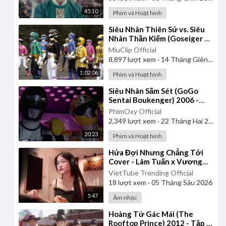
45:10
Phim và Hoạt hình
⁣Siêu Nhân Thiên Sứ vs. Siêu
Nhân Thần Kiếm (Goseiger vs.
Shinkenger) | Vietsub
MiuClip Official
8,897
lượt xem
·
14 Tháng Giêng 2025
1:02:06
Phim và Hoạt hình
⁣Siêu Nhân Sấm Sét (GoGo
Sentai Boukenger) 2006 -
Tập 1 | Thuyết Minh
PhimOxy Official
2,349
lượt xem
·
22 Tháng Hai 2025
20:23
Phim và Hoạt hình
⁣Hứa Đợi Nhưng Chẳng Tới
Cover - Lâm Tuấn x Vương
Thiên Tuấn - Kiều Chi
VietTube Trending Official
18
lượt xem
·
05 Tháng Sáu 2026
5:47
Âm nhạc
⁣Hoàng Tử Gác Mái (The
Rooftop Prince) 2012 - Tập 1