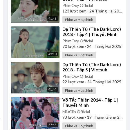
PhimOxy Official
123
lượt xem
·
24 Tháng Hai 2025
41:46
Phim và Hoạt hình
⁣Dạ Thiên Tử (The Dark Lord)
2018 - Tập 4 | Thuyết Minh
PhimOxy Official
70
lượt xem
·
24 Tháng Hai 2025
45:10
Phim và Hoạt hình
⁣Dạ Thiên Tử (The Dark Lord)
2018 - Tập 5 | Vietsub
PhimOxy Official
92
lượt xem
·
24 Tháng Hai 2025
41:44
Phim và Hoạt hình
⁣Võ Tắc Thiên 2014 - Tập 1 |
Thuyết Minh
MiuClip Official
93
lượt xem
·
19 Tháng Giêng 2025
37:45
Phim và Hoạt hình