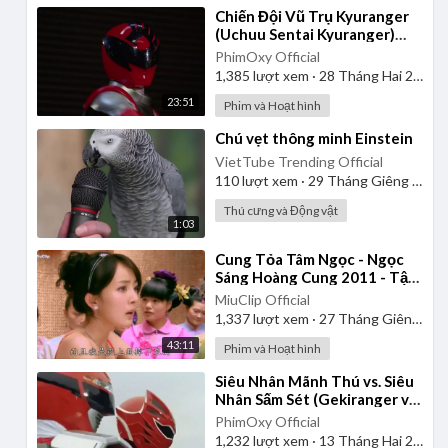
⁣Chiến Đội Vũ Trụ Kyuranger
(Uchuu Sentai Kyuranger)
2017 - Tập 1 | Thuyết Minh
PhimOxy Official
1,385
lượt xem
·
28 Tháng Hai 2025
23:51
Phim và Hoạt hình
⁣Chú vẹt thông minh Einstein
VietTube Trending Official
110
lượt xem
·
29 Tháng Giêng 2025
Thú cưng và Động vật
1:03
⁣Cung Tỏa Tâm Ngọc - Ngọc
Sáng Hoàng Cung 2011 - Tập
1 | Thuyết Minh
MiuClip Official
1,337
lượt xem
·
27 Tháng Giêng 2025
43:11
Phim và Hoạt hình
⁣Siêu Nhân Mãnh Thú vs. Siêu
Nhân Sấm Sét (Gekiranger vs.
Boukenger) 2008 | Vietsub
PhimOxy Official
1,232
lượt xem
·
13 Tháng Hai 2025