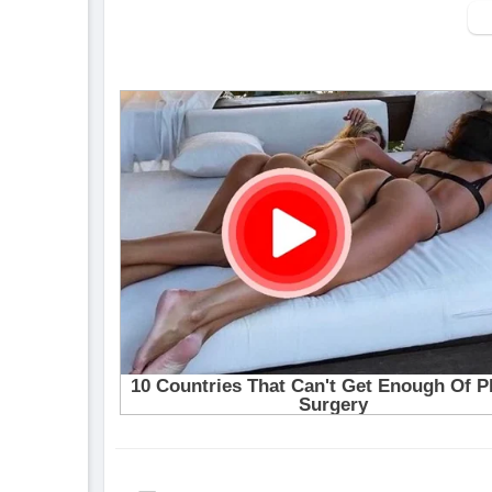
▶ Xem danh sách phát Full tập tại đây:
htt