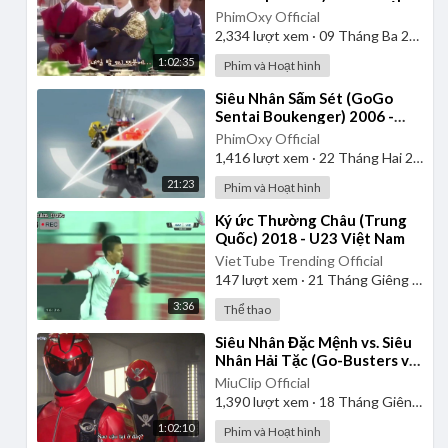
| Lồng Tiếng
PhimOxy Official
2,334
lượt xem
·
09 Tháng Ba 2025
1:02:35
Phim và Hoạt hình
⁣Siêu Nhân Sấm Sét (GoGo
Sentai Boukenger) 2006 -
Tập 2 | Thuyết Minh
PhimOxy Official
1,416
lượt xem
·
22 Tháng Hai 2025
21:23
Phim và Hoạt hình
⁣Ký ức Thường Châu (Trung
Quốc) 2018 - U23 Việt Nam
VietTube Trending Official
147
lượt xem
·
21 Tháng Giêng 2025
3:36
Thể thao
⁣Siêu Nhân Đặc Mệnh vs. Siêu
Nhân Hải Tặc (Go-Busters vs.
Gokaiger) | Vietsub
MiuClip Official
1,390
lượt xem
·
18 Tháng Giêng 2025
1:02:10
Phim và Hoạt hình