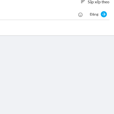
Sắp xếp theo
sort
Đăng