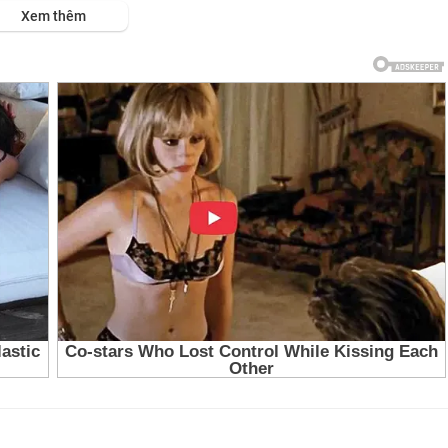
ps://viet.tube/watch/OZtMzB....YMk36xomX/list/8riym
Xem thêm