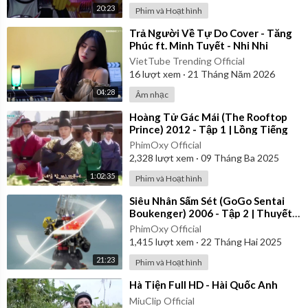
20:23
Phim và Hoạt hình
⁣Trả Người Về Tự Do Cover - Tăng
Phúc ft. Minh Tuyết - Nhi Nhi
VietTube Trending Official
16
lượt xem
·
21 Tháng Năm 2026
04:28
Âm nhạc
⁣Hoàng Tử Gác Mái (The Rooftop
Prince) 2012 - Tập 1 | Lồng Tiếng
PhimOxy Official
2,328
lượt xem
·
09 Tháng Ba 2025
1:02:35
Phim và Hoạt hình
⁣Siêu Nhân Sấm Sét (GoGo Sentai
Boukenger) 2006 - Tập 2 | Thuyết
Minh
PhimOxy Official
1,415
lượt xem
·
22 Tháng Hai 2025
21:23
Phim và Hoạt hình
⁣Hà Tiện Full HD - Hài Quốc Anh
MiuClip Official