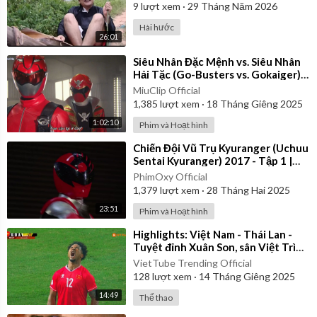
9
lượt xem
·
29 Tháng Năm 2026
Hài hước
26:01
⁣Siêu Nhân Đặc Mệnh vs. Siêu Nhân
Hải Tặc (Go-Busters vs. Gokaiger) |
Vietsub
MiuClip Official
1,385
lượt xem
·
18 Tháng Giêng 2025
1:02:10
Phim và Hoạt hình
⁣Chiến Đội Vũ Trụ Kyuranger (Uchuu
Sentai Kyuranger) 2017 - Tập 1 |
Thuyết Minh
PhimOxy Official
1,379
lượt xem
·
28 Tháng Hai 2025
23:51
Phim và Hoạt hình
⁣Highlights: Việt Nam - Thái Lan -
Tuyệt đỉnh Xuân Son, sân Việt Trì
vỡ òa
VietTube Trending Official
128
lượt xem
·
14 Tháng Giêng 2025
14:49
Thể thao