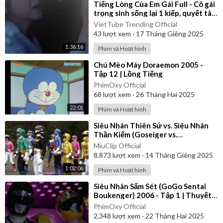
⁣Tiếng Lòng Của Em Gái Full - Cô gái
trọng sinh sống lại 1 kiếp, quyết tâm
không để em gái mưu mô hãm
VietTube Trending Official
43
lượt xem
·
17 Tháng Giêng 2025
1:36:16
Phim và Hoạt hình
⁣Chú Mèo Máy Doraemon 2005 -
Tập 12 | Lồng Tiếng
PhimOxy Official
68
lượt xem
·
26 Tháng Hai 2025
22:01
Phim và Hoạt hình
⁣Siêu Nhân Thiên Sứ vs. Siêu Nhân
Thần Kiếm (Goseiger vs.
Shinkenger) | Vietsub
MiuClip Official
8,873
lượt xem
·
14 Tháng Giêng 2025
1:02:06
Phim và Hoạt hình
⁣Siêu Nhân Sấm Sét (GoGo Sentai
Boukenger) 2006 - Tập 1 | Thuyết
Minh
PhimOxy Official
2,348
lượt xem
·
22 Tháng Hai 2025