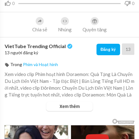
0
0
Chia sẻ
Nhúng
Quyên tặng
VietTube Trending Official
13
Đăng ký
13 người đăng ký
Trong
Phim và Hoạt hình
Xem video clip Phim hoạt hình Doraemon: Quà Tặng Là Chuyến
Du Lịch Đến Việt Nam - Tập Đặc Biệt | Bản Lồng Tiếng Full HD m
ới nhất, video clip Đôrêmon: Chuyến Du Lịch Đến Việt Nam | Lồn
g Tiếng trực tuyến hot nhất, video clip Doraemon: Món Quà Là
Chuyến Du Lịch Đến Việt Nam | Lồng Tiếng online hay nhất.
Xem thêm
Nhân dịp sinh nhật Shizuka, Doraemon và Nobita đã chuẩn bị mộ
t món quà vô cùng đặc biệt - chuyến du lịch khám phá Việt Nam.
✈