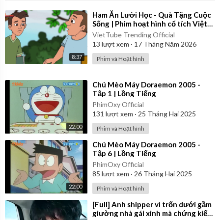
⁣Ham Ăn Lười Học - Quà Tặng Cuộc
Sống | Phim hoạt hình cổ tích Việt
Nam
VietTube Trending Official
13
lượt xem
·
17 Tháng Năm 2026
8:37
Phim và Hoạt hình
⁣Chú Mèo Máy Doraemon 2005 -
Tập 1 | Lồng Tiếng
PhimOxy Official
131
lượt xem
·
25 Tháng Hai 2025
22:00
Phim và Hoạt hình
⁣Chú Mèo Máy Doraemon 2005 -
Tập 6 | Lồng Tiếng
PhimOxy Official
85
lượt xem
·
26 Tháng Hai 2025
22:00
Phim và Hoạt hình
⁣[Full] Anh shipper vì trốn dưới gầm
giường nhà gái xinh mà chứng kiến