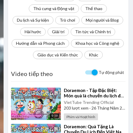
Thú cưng và Động vật
Thể thao
Du lịch và Sự kiện
Trò chơi
Mọi người và Blog
Hài hước
Giải trí
Tin tức và Chính trị
Hướng dẫn và Phong cách
Khoa học và Công nghệ
Giáo dục và Kiến thức
Khác
Tự động phát
Video tiếp theo
⁣Doraemon - Tập Đặc Biệt:
Món quà là chuyến du lịch đến
Việt Nam | Vietsub
VietTube Trending Official
203
lượt xem
·
26 Tháng Năm 2026
9:59
Phim và Hoạt hình
⁣Doraemon: Quà Tặng Là
Chuyến Du Lịch Đến Việt Nam