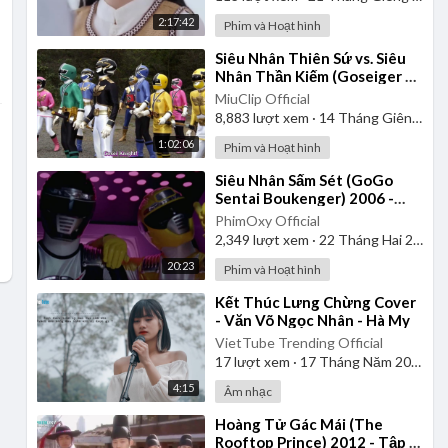
2:17:42
Phim và Hoạt hình
⁣Siêu Nhân Thiên Sứ vs. Siêu
Nhân Thần Kiếm (Goseiger vs.
Shinkenger) | Vietsub
MiuClip Official
8,883
lượt xem
·
14 Tháng Giêng 2025
1:02:06
Phim và Hoạt hình
⁣Siêu Nhân Sấm Sét (GoGo
Sentai Boukenger) 2006 -
Tập 1 | Thuyết Minh
PhimOxy Official
2,349
lượt xem
·
22 Tháng Hai 2025
20:23
Phim và Hoạt hình
⁣Kết Thúc Lưng Chừng Cover
- Văn Võ Ngọc Nhân - Hà My
VietTube Trending Official
17
lượt xem
·
17 Tháng Năm 2026
4:15
Âm nhạc
⁣Hoàng Tử Gác Mái (The
Rooftop Prince) 2012 - Tập 1