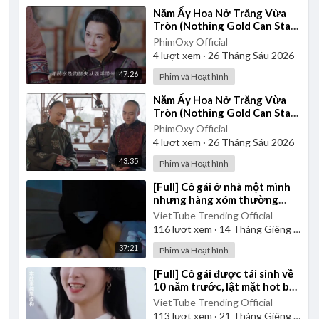
⁣Năm Ấy Hoa Nở Trăng Vừa
Tròn (Nothing Gold Can Stay)
2017 - Tập 21 | Thuyết Minh
PhimOxy Official
4
lượt xem
·
26 Tháng Sáu 2026
47:26
Phim và Hoạt hình
⁣Năm Ấy Hoa Nở Trăng Vừa
Tròn (Nothing Gold Can Stay)
2017 - Tập 26 | Thuyết Minh
PhimOxy Official
4
lượt xem
·
26 Tháng Sáu 2026
43:35
Phim và Hoạt hình
⁣[Full] Cô gái ở nhà một mình
nhưng hàng xóm thường
nghe tiếng xả nước ở nhà cô
VietTube Trending Official
lúc 1 giờ khuya
116
lượt xem
·
14 Tháng Giêng 2025
37:21
Phim và Hoạt hình
⁣[Full] Cô gái được tái sinh về
10 năm trước, lật mặt hot boy
của trường là kẻ mưu mô độc
VietTube Trending Official
ác
113
lượt xem
·
21 Tháng Giêng 2025