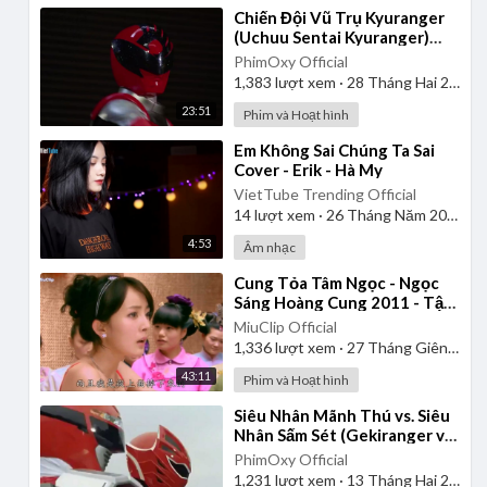
⁣Chiến Đội Vũ Trụ Kyuranger
(Uchuu Sentai Kyuranger)
2017 - Tập 1 | Thuyết Minh
PhimOxy Official
1,383
lượt xem
·
28 Tháng Hai 2025
23:51
Phim và Hoạt hình
⁣Em Không Sai Chúng Ta Sai
Cover - Erik - Hà My
VietTube Trending Official
14
lượt xem
·
26 Tháng Năm 2026
4:53
Âm nhạc
⁣Cung Tỏa Tâm Ngọc - Ngọc
Sáng Hoàng Cung 2011 - Tập
1 | Thuyết Minh
MiuClip Official
1,336
lượt xem
·
27 Tháng Giêng 2025
43:11
Phim và Hoạt hình
⁣Siêu Nhân Mãnh Thú vs. Siêu
Nhân Sấm Sét (Gekiranger vs.
Boukenger) 2008 | Vietsub
PhimOxy Official
1,231
lượt xem
·
13 Tháng Hai 2025