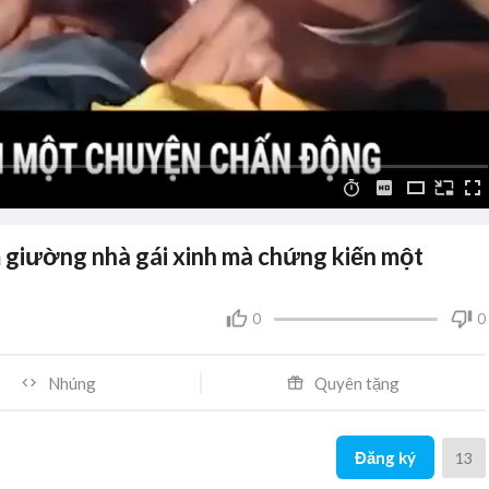
ầm giường nhà gái xinh mà chứng kiến một
0
0
Nhúng
Quyên tặng
Đăng ký
13