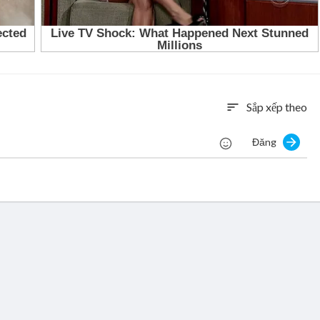
Sắp xếp theo
sort
Đăng