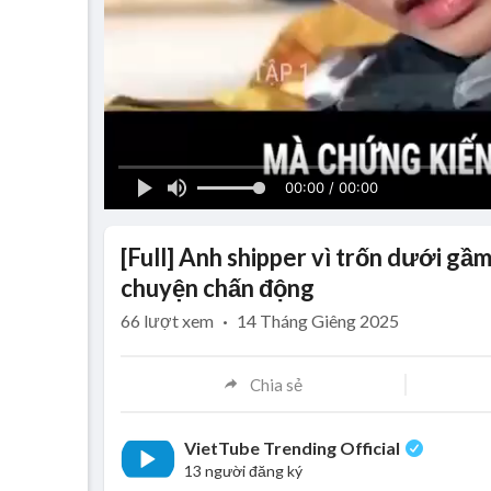
00:00 / 00:00
[Full] Anh shipper vì trốn dưới g
chuyện chấn động
66
lượt xem
·
14 Tháng Giêng 2025
Chia sẻ
VietTube Trending Official
13 người đăng ký