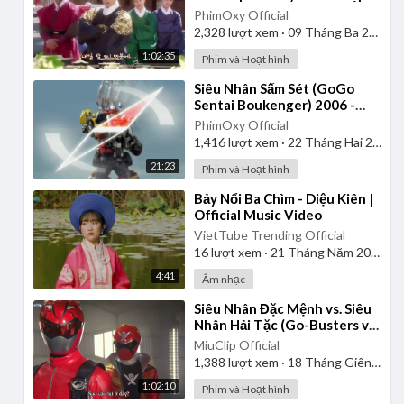
| Lồng Tiếng
PhimOxy Official
2,328
lượt xem
·
09 Tháng Ba 2025
1:02:35
Phim và Hoạt hình
⁣Siêu Nhân Sấm Sét (GoGo
Sentai Boukenger) 2006 -
Tập 2 | Thuyết Minh
PhimOxy Official
1,416
lượt xem
·
22 Tháng Hai 2025
21:23
Phim và Hoạt hình
⁣Bảy Nổi Ba Chìm - Diệu Kiên |
Official Music Video
VietTube Trending Official
16
lượt xem
·
21 Tháng Năm 2026
4:41
Âm nhạc
⁣Siêu Nhân Đặc Mệnh vs. Siêu
Nhân Hải Tặc (Go-Busters vs.
Gokaiger) | Vietsub
MiuClip Official
1,388
lượt xem
·
18 Tháng Giêng 2025
1:02:10
Phim và Hoạt hình