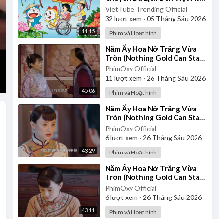
- Tập Đặc Biệt | Bản Lồng
VietTube Trending Official
Tiếng Full
32
lượt xem
·
05 Tháng Sáu 2026
11:15
Phim và Hoạt hình
⁣Năm Ấy Hoa Nở Trăng Vừa
Tròn (Nothing Gold Can Stay)
2017 - Tập 27 | Thuyết Minh
PhimOxy Official
11
lượt xem
·
26 Tháng Sáu 2026
45:06
Phim và Hoạt hình
⁣Năm Ấy Hoa Nở Trăng Vừa
Tròn (Nothing Gold Can Stay)
2017 - Tập 28 | Thuyết Minh
PhimOxy Official
6
lượt xem
·
26 Tháng Sáu 2026
43:29
Phim và Hoạt hình
⁣Năm Ấy Hoa Nở Trăng Vừa
Tròn (Nothing Gold Can Stay)
2017 - Tập 23 | Thuyết Minh
PhimOxy Official
6
lượt xem
·
26 Tháng Sáu 2026
43:11
Phim và Hoạt hình