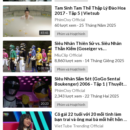
⁣Tam Sinh Tam Thế Thập Lý Đào Hoa
2017 - Tập 5 | Vietsub
PhimOxy Official
60
lượt xem
·
25 Tháng Năm 2025
45:41
Phim và Hoạt hình
⁣Siêu Nhân Thiên Sứ vs. Siêu Nhân
Thần Kiếm (Goseiger vs.
Shinkenger) | Vietsub
MiuClip Official
8,860
lượt xem
·
14 Tháng Giêng 2025
1:02:06
Phim và Hoạt hình
⁣Siêu Nhân Sấm Sét (GoGo Sentai
Boukenger) 2006 - Tập 1 | Thuyết
Minh
PhimOxy Official
2,343
lượt xem
·
22 Tháng Hai 2025
20:23
Phim và Hoạt hình
⁣Cô gái 22 tuổi với 20 mối tình làm
bạn trai và ông mai bà mối hết hồn |
Ghép Đôi Thần Tốc
VietTube Trending Official