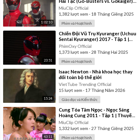
Hải Tặc (Go-Busters vs. Gokaiger) |
Vietsub
MiuClip Official
1,382
lượt xem
·
18 Tháng Giêng 2025
1:02:10
Phim và Hoạt hình
⁣Chiến Đội Vũ Trụ Kyuranger (Uchuu
Sentai Kyuranger) 2017 - Tập 1 |
Thuyết Minh
PhimOxy Official
1,373
lượt xem
·
28 Tháng Hai 2025
23:51
Phim và Hoạt hình
⁣Isaac Newton - Nhà khoa học thay
đổi toàn bộ thế giới
VietTube Trending Official
15
lượt xem
·
17 Tháng Năm 2026
15:24
Giáo dục và Kiến thức
⁣Cung Tỏa Tâm Ngọc - Ngọc Sáng
Hoàng Cung 2011 - Tập 1 | Thuyết
Minh
MiuClip Official
1,332
lượt xem
·
27 Tháng Giêng 2025
43:11
Phim và Hoạt hình