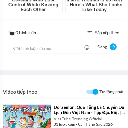
0 bình luận
Sắp xếp theo
sort
Đăng
Video tiếp theo
Tự động phát
⁣Doraemon: Quà Tặng Là Chuyến Du
Lịch Đến Việt Nam - Tập Đặc Biệt |
Bản Lồng Tiếng Full
VietTube Trending Official
31
lượt xem
·
05 Tháng Sáu 2026