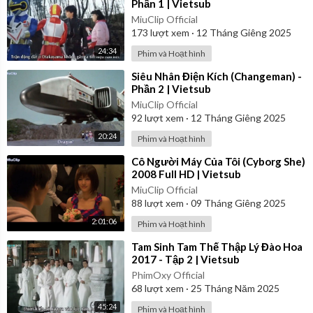
Phần 1 | Vietsub
MiuClip Official
173
lượt xem
·
12 Tháng Giêng 2025
24:34
Phim và Hoạt hình
⁣Siêu Nhân Điện Kích (Changeman) -
Phần 2 | Vietsub
MiuClip Official
92
lượt xem
·
12 Tháng Giêng 2025
20:24
Phim và Hoạt hình
⁣Cô Người Máy Của Tôi (Cyborg She)
2008 Full HD | Vietsub
MiuClip Official
88
lượt xem
·
09 Tháng Giêng 2025
2:01:06
Phim và Hoạt hình
⁣Tam Sinh Tam Thế Thập Lý Đào Hoa
2017 - Tập 2 | Vietsub
PhimOxy Official
68
lượt xem
·
25 Tháng Năm 2025
45:24
Phim và Hoạt hình