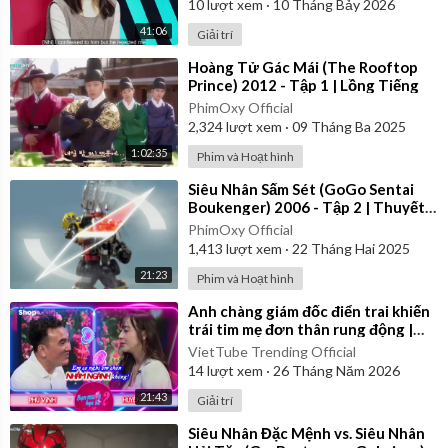
10
lượt xem
·
10 Tháng Bảy 2026
41:06
Giải trí
⁣Hoàng Tử Gác Mái (The Rooftop
Prince) 2012 - Tập 1 | Lồng Tiếng
PhimOxy Official
2,324
lượt xem
·
09 Tháng Ba 2025
1:02:35
Phim và Hoạt hình
⁣Siêu Nhân Sấm Sét (GoGo Sentai
Boukenger) 2006 - Tập 2 | Thuyết
Minh
PhimOxy Official
1,413
lượt xem
·
22 Tháng Hai 2025
21:23
Phim và Hoạt hình
⁣Anh chàng giám đốc điển trai khiến
trái tim mẹ đơn thân rung động |
Bạn Muốn Hẹn Hò
VietTube Trending Official
14
lượt xem
·
26 Tháng Năm 2026
21:43
Giải trí
⁣Siêu Nhân Đặc Mệnh vs. Siêu Nhân