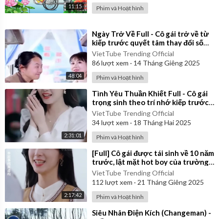
11:15
Phim và Hoạt hình
⁣Ngày Trở Về Full - Cô gái trở về từ
kiếp trước quyết tâm thay đổi số
mệnh
VietTube Trending Official
86
lượt xem
·
14 Tháng Giêng 2025
48:04
Phim và Hoạt hình
⁣Tình Yêu Thuần Khiết Full - Cô gái
trọng sinh theo trí nhớ kiếp trước
liền chia tay mối tình 7 năm
VietTube Trending Official
34
lượt xem
·
18 Tháng Hai 2025
2:31:01
Phim và Hoạt hình
⁣[Full] Cô gái được tái sinh về 10 năm
trước, lật mặt hot boy của trường
là kẻ mưu mô độc ác
VietTube Trending Official
112
lượt xem
·
21 Tháng Giêng 2025
2:17:42
Phim và Hoạt hình
⁣Siêu Nhân Điện Kích (Changeman) -