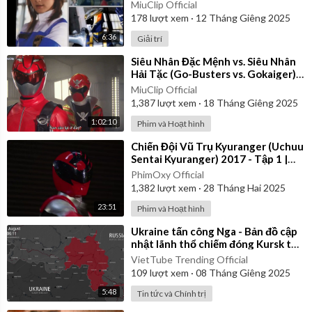
MiuClip Official
178
lượt xem
·
12 Tháng Giêng 2025
6:36
Giải trí
⁣Siêu Nhân Đặc Mệnh vs. Siêu Nhân
Hải Tặc (Go-Busters vs. Gokaiger) |
Vietsub
MiuClip Official
1,387
lượt xem
·
18 Tháng Giêng 2025
1:02:10
Phim và Hoạt hình
⁣Chiến Đội Vũ Trụ Kyuranger (Uchuu
Sentai Kyuranger) 2017 - Tập 1 |
Thuyết Minh
PhimOxy Official
1,382
lượt xem
·
28 Tháng Hai 2025
23:51
Phim và Hoạt hình
⁣Ukraine tấn công Nga - Bản đồ cập
nhật lãnh thổ chiếm đóng Kursk từ
ngày 06/08/2024 đến 06/01/2025
VietTube Trending Official
109
lượt xem
·
08 Tháng Giêng 2025
5:48
Tin tức và Chính trị