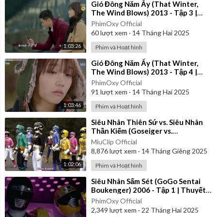
⁣Gió Đông Năm Ấy (That Winter,
The Wind Blows) 2013 - Tập 3 |
Lồng Tiếng
PhimOxy Official
60
lượt xem
·
14 Tháng Hai 2025
1:03:26
Phim và Hoạt hình
⁣Gió Đông Năm Ấy (That Winter,
The Wind Blows) 2013 - Tập 4 |
Vietsub
PhimOxy Official
91
lượt xem
·
14 Tháng Hai 2025
1:03:46
Phim và Hoạt hình
⁣Siêu Nhân Thiên Sứ vs. Siêu Nhân
Thần Kiếm (Goseiger vs.
Shinkenger) | Vietsub
MiuClip Official
8,876
lượt xem
·
14 Tháng Giêng 2025
1:02:06
Phim và Hoạt hình
⁣Siêu Nhân Sấm Sét (GoGo Sentai
Boukenger) 2006 - Tập 1 | Thuyết
Minh
PhimOxy Official
2,349
lượt xem
·
22 Tháng Hai 2025