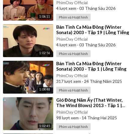
PhimOxy Official
4
lượt xem
·
03 Tháng Sáu 2026
1:06:11
Phim và Hoạt hình
⁣Bản Tình Ca Mùa Đông (Winter
Sonata) 2003 - Tập 19 | Lồng Tiếng
PhimOxy Official
4
lượt xem
·
03 Tháng Sáu 2026
1:02:56
Phim và Hoạt hình
⁣Bản Tình Ca Mùa Đông (Winter
Sonata) 2003 - Tập 1 | Lồng Tiếng
PhimOxy Official
317
lượt xem
·
24 Tháng Năm 2025
1:04:48
Phim và Hoạt hình
⁣Gió Đông Năm Ấy (That Winter,
The Wind Blows) 2013 - Tập 1 |
Vietsub
PhimOxy Official
98
lượt xem
·
14 Tháng Hai 2025
1:02:45
Phim và Hoạt hình