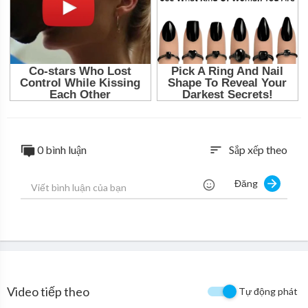
0 bình luận
Sắp xếp theo
sort
Đăng
Video tiếp theo
Tự động phát