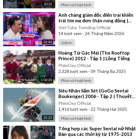
20:23
Phim và Hoạt hình
⁣Anh chàng giám đốc điển trai khiến
trái tim mẹ đơn thân rung động |
Bạn Muốn Hẹn Hò
VietTube Trending Official
14
lượt xem
·
26 Tháng Năm 2026
21:43
Giải trí
⁣Hoàng Tử Gác Mái (The Rooftop
Prince) 2012 - Tập 1 | Lồng Tiếng
PhimOxy Official
2,328
lượt xem
·
09 Tháng Ba 2025
1:02:35
Phim và Hoạt hình
⁣Siêu Nhân Sấm Sét (GoGo Sentai
Boukenger) 2006 - Tập 2 | Thuyết
Minh
PhimOxy Official
1,416
lượt xem
·
22 Tháng Hai 2025
21:23
Phim và Hoạt hình
⁣Tổng hợp các Super Sentai nữ Nhật
Bản qua các thời kỳ từ 1975-2013