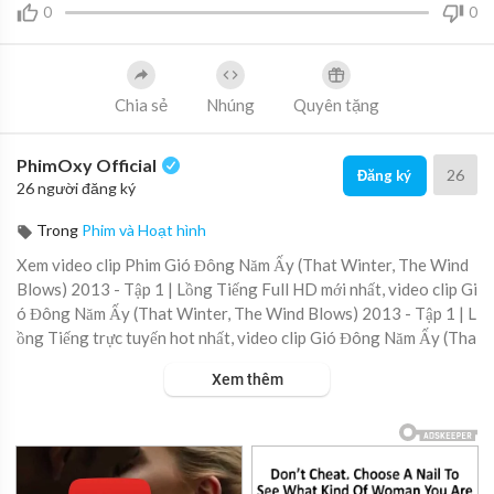
0
0
Chia sẻ
Nhúng
Quyên tặng
PhimOxy Official
26
Đăng ký
26 người đăng ký
Trong
Phim và Hoạt hình
Xem video clip Phim Gió Đông Năm Ấy (That Winter, The Wind
Blows) 2013 - Tập 1 | Lồng Tiếng Full HD mới nhất, video clip Gi
ó Đông Năm Ấy (That Winter, The Wind Blows) 2013 - Tập 1 | L
ồng Tiếng trực tuyến hot nhất, video clip Gió Đông Năm Ấy (Tha
t Winter, The Wind Blows) 2013 - Tập 1 | Lồng Tiếng online hay
Xem thêm
nhất.
▶ Xem danh sách phát Full tập tại đây:
https://viet.tube/watch/
gio-do....ng-nam-ay-that-winte