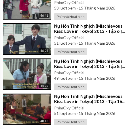
Vietsub
PhimOxy Official
53
lượt xem
·
15 Tháng Năm 2026
46:41
Phim và Hoạt hình
⁣Nụ Hôn Tinh Nghịch (Mischievous
Kiss: Love in Tokyo) 2013 - Tập 6 |
Vietsub
PhimOxy Official
51
lượt xem
·
15 Tháng Năm 2026
46:24
Phim và Hoạt hình
⁣Nụ Hôn Tinh Nghịch (Mischievous
Kiss: Love in Tokyo) 2013 - Tập 8 |
Vietsub
PhimOxy Official
49
lượt xem
·
15 Tháng Năm 2026
45:29
Phim và Hoạt hình
⁣Nụ Hôn Tinh Nghịch (Mischievous
Kiss: Love in Tokyo) 2013 - Tập 16
(Tập cuối) | Vietsub
PhimOxy Official
51
lượt xem
·
15 Tháng Năm 2026
48:48
Phim và Hoạt hình