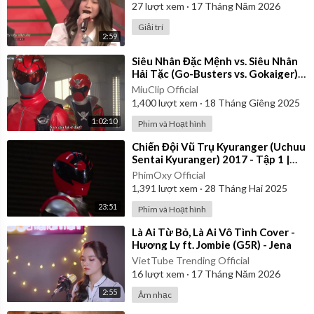
27
lượt xem
·
17 Tháng Năm 2026
Giải trí
2:59
⁣Siêu Nhân Đặc Mệnh vs. Siêu Nhân
Hải Tặc (Go-Busters vs. Gokaiger) |
Vietsub
MiuClip Official
1,400
lượt xem
·
18 Tháng Giêng 2025
1:02:10
Phim và Hoạt hình
⁣Chiến Đội Vũ Trụ Kyuranger (Uchuu
Sentai Kyuranger) 2017 - Tập 1 |
Thuyết Minh
PhimOxy Official
1,391
lượt xem
·
28 Tháng Hai 2025
23:51
Phim và Hoạt hình
⁣Là Ai Từ Bỏ, Là Ai Vô Tình Cover -
Hương Ly ft. Jombie (G5R) - Jena
VietTube Trending Official
16
lượt xem
·
17 Tháng Năm 2026
2:55
Âm nhạc