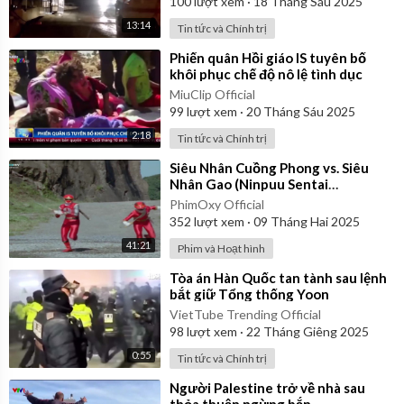
100
lượt xem
·
18 Tháng Sáu 2025
13:14
Tin tức và Chính trị
⁣Phiến quân Hồi giáo IS tuyên bố
khôi phục chế độ nô lệ tình dục
MiuClip Official
99
lượt xem
·
20 Tháng Sáu 2025
2:18
Tin tức và Chính trị
⁣Siêu Nhân Cuồng Phong vs. Siêu
Nhân Gao (Ninpuu Sentai
Hurricaneger vs. Gaoranger) 2003 |
PhimOxy Official
Vietsub
352
lượt xem
·
09 Tháng Hai 2025
41:21
Phim và Hoạt hình
⁣Tòa án Hàn Quốc tan tành sau lệnh
bắt giữ Tổng thống Yoon
VietTube Trending Official
98
lượt xem
·
22 Tháng Giêng 2025
0:55
Tin tức và Chính trị
⁣Người Palestine trở về nhà sau
thỏa thuận ngừng bắn