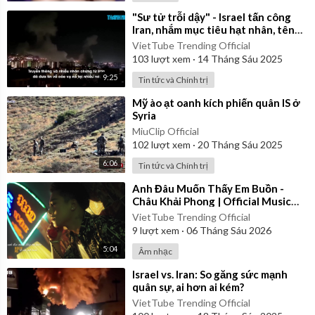
⁣"Sư tử trỗi dậy" - Israel tấn công
Iran, nhắm mục tiêu hạt nhân, tên
lửa, chỉ huy
VietTube Trending Official
103
lượt xem
·
14 Tháng Sáu 2025
9:25
Tin tức và Chính trị
⁣Mỹ ào ạt oanh kích phiến quân IS ở
Syria
MiuClip Official
102
lượt xem
·
20 Tháng Sáu 2025
6:06
Tin tức và Chính trị
⁣Anh Đâu Muốn Thấy Em Buồn -
Châu Khải Phong | Official Music
Video
VietTube Trending Official
9
lượt xem
·
06 Tháng Sáu 2026
5:04
Âm nhạc
⁣Israel vs. Iran: So găng sức mạnh
quân sự, ai hơn ai kém?
VietTube Trending Official