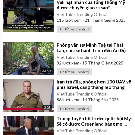
⁣Vali hạt nhân của tổng thống Mỹ
được chuyển giao ra sao?
VietTube Trending Official
115
lượt xem
·
21 Tháng Giêng 2025
9:25
Tin tức và Chính trị
⁣Phỏng vấn sư Minh Tuệ tại Thái
Lan, chia sẻ hành trình đến Ấn Độ
VietTube Trending Official
82
lượt xem
·
15 Tháng Giêng 2025
33:50
Tin tức và Chính trị
⁣Iran trả đũa, phóng hơn 100 UAV về
phía Israel, căng thẳng leo thang
VietTube Trending Official
86
lượt xem
·
14 Tháng Sáu 2025
3:03
Tin tức và Chính trị
⁣Trump tuyên bố trước quốc hội Mỹ:
Sẽ có được Greenland bằng mọi
cách!
VietTube Trending Official