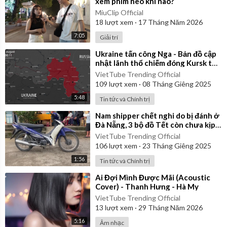
xem phim heo khi nào?
MiuClip Official
18
lượt xem
·
17 Tháng Năm 2026
7:05
Giải trí
⁣Ukraine tấn công Nga - Bản đồ cập
nhật lãnh thổ chiếm đóng Kursk từ
ngày 06/08/2024 đến 06/01/2025
VietTube Trending Official
109
lượt xem
·
08 Tháng Giêng 2025
5:48
Tin tức và Chính trị
⁣Nam shipper chết nghi do bị đánh ở
Đà Nẵng, 3 bộ đồ Tết còn chưa kịp
mặc
VietTube Trending Official
106
lượt xem
·
23 Tháng Giêng 2025
1:56
Tin tức và Chính trị
⁣Ai Đợi Mình Được Mãi (Acoustic
Cover) - Thanh Hưng - Hà My
VietTube Trending Official
13
lượt xem
·
29 Tháng Năm 2026
5:16
Âm nhạc