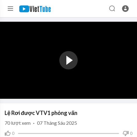
Lệ Rơi được VTV1 phỏng vấn
70
lượt xem
·
07 Tháng Sáu 2025
0
0