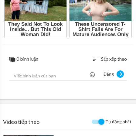
0 bình luận
Sắp xếp theo
sort
Đăng
Video tiếp theo
Tự động phát