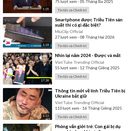
75
lượt xem
·
05 Tháng Ba 2025
1:05
Tin tức và Chính trị
⁣Smartphone được Triều Tiên sản
xuất thì có gì đặc biệt?
MiuClip Official
27
lượt xem
·
08 Tháng Hai 2026
1:18
Tin tức và Chính trị
⁣Nhìn lại năm 2024 - Được và mất
VietTube Trending Official
55
lượt xem
·
12 Tháng Giêng 2025
Tin tức và Chính trị
17:38
⁣Thông tin mới về lính Triều Tiên bị
Ukraine bắt giữ
VietTube Trending Official
110
lượt xem
·
16 Tháng Giêng 2025
1:22
Tin tức và Chính trị
⁣Phỏng vấn giới trẻ: Con gái bị dụ