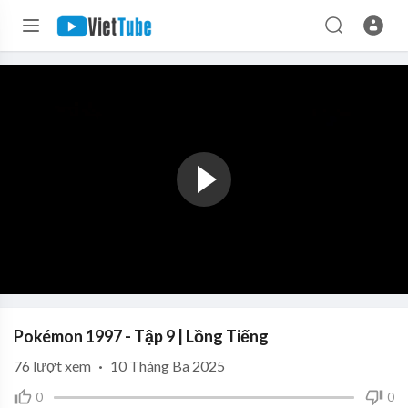
Pokémon 1997 - Tập 9 | Lồng Tiếng
76
lượt xem
·
10 Tháng Ba 2025
0
0