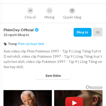
Chia sẻ
Nhúng
Quyên tặng
PhimOxy Official
26
Đăng ký
26 người đăng ký
Trong
Phim và Hoạt hình
Xem video clip Phim Pokémon 1997 - Tập 9 | Lồng Tiếng Full H
D mới nhất, video clip Pokémon 1997 - Tập 9 | Lồng Tiếng trực t
uyến hot nhất, video clip Pokémon 1997 - Tập 9 | Lồng Tiếng on
line hay nhất.
Xem thêm
▶ Xem danh sách phát Full tập tại đây:
https://viet.tube/watch/
atvg28....impxEdaNS/list/fNzpm