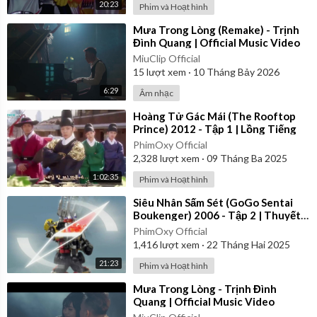
20:23
Phim và Hoạt hình
⁣Mưa Trong Lòng (Remake) - Trịnh
Đình Quang | Official Music Video
MiuClip Official
15
lượt xem
·
10 Tháng Bảy 2026
6:29
Âm nhạc
⁣Hoàng Tử Gác Mái (The Rooftop
Prince) 2012 - Tập 1 | Lồng Tiếng
PhimOxy Official
2,328
lượt xem
·
09 Tháng Ba 2025
1:02:35
Phim và Hoạt hình
⁣Siêu Nhân Sấm Sét (GoGo Sentai
Boukenger) 2006 - Tập 2 | Thuyết
Minh
PhimOxy Official
1,416
lượt xem
·
22 Tháng Hai 2025
21:23
Phim và Hoạt hình
⁣Mưa Trong Lòng - Trịnh Đình
Quang | Official Music Video