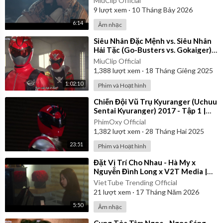
MiuClip Official
9
lượt xem
·
10 Tháng Bảy 2026
6:14
Âm nhạc
⁣Siêu Nhân Đặc Mệnh vs. Siêu Nhân
Hải Tặc (Go-Busters vs. Gokaiger) |
Vietsub
MiuClip Official
1,388
lượt xem
·
18 Tháng Giêng 2025
1:02:10
Phim và Hoạt hình
⁣Chiến Đội Vũ Trụ Kyuranger (Uchuu
Sentai Kyuranger) 2017 - Tập 1 |
Thuyết Minh
PhimOxy Official
1,382
lượt xem
·
28 Tháng Hai 2025
23:51
Phim và Hoạt hình
⁣Đặt Vị Trí Cho Nhau - Hà My x
Nguyễn Đình Long x V2T Media |
Official Music Video
VietTube Trending Official
21
lượt xem
·
17 Tháng Năm 2026
5:50
Âm nhạc
⁣Cung Tỏa Tâm Ngọc - Ngọc Sáng