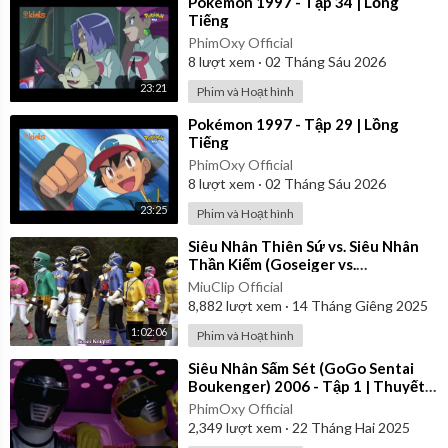
⁣Pokémon 1997 - Tập 34 | Lồng
Tiếng
PhimOxy Official
8
lượt xem
·
02 Tháng Sáu 2026
23:21
Phim và Hoạt hình
⁣Pokémon 1997 - Tập 29 | Lồng
Tiếng
PhimOxy Official
8
lượt xem
·
02 Tháng Sáu 2026
23:25
Phim và Hoạt hình
⁣Siêu Nhân Thiên Sứ vs. Siêu Nhân
Thần Kiếm (Goseiger vs.
Shinkenger) | Vietsub
MiuClip Official
8,882
lượt xem
·
14 Tháng Giêng 2025
1:02:06
Phim và Hoạt hình
⁣Siêu Nhân Sấm Sét (GoGo Sentai
Boukenger) 2006 - Tập 1 | Thuyết
Minh
PhimOxy Official
2,349
lượt xem
·
22 Tháng Hai 2025