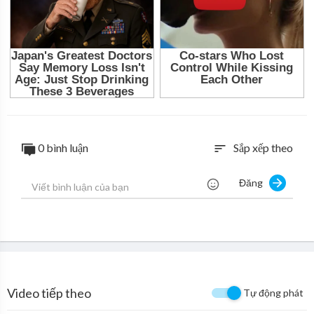
0 bình luận
Sắp xếp theo
sort
Đăng
Video tiếp theo
Tự động phát