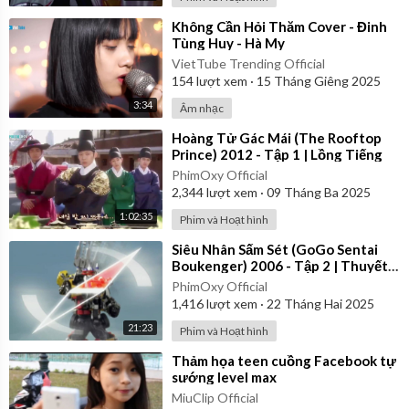
⁣Không Cần Hỏi Thăm Cover - Đinh
Tùng Huy - Hà My
VietTube Trending Official
154
lượt xem
·
15 Tháng Giêng 2025
3:34
Âm nhạc
⁣Hoàng Tử Gác Mái (The Rooftop
Prince) 2012 - Tập 1 | Lồng Tiếng
PhimOxy Official
2,344
lượt xem
·
09 Tháng Ba 2025
1:02:35
Phim và Hoạt hình
⁣Siêu Nhân Sấm Sét (GoGo Sentai
Boukenger) 2006 - Tập 2 | Thuyết
Minh
PhimOxy Official
1,416
lượt xem
·
22 Tháng Hai 2025
21:23
Phim và Hoạt hình
⁣Thảm họa teen cuồng Facebook tự
sướng level max
MiuClip Official