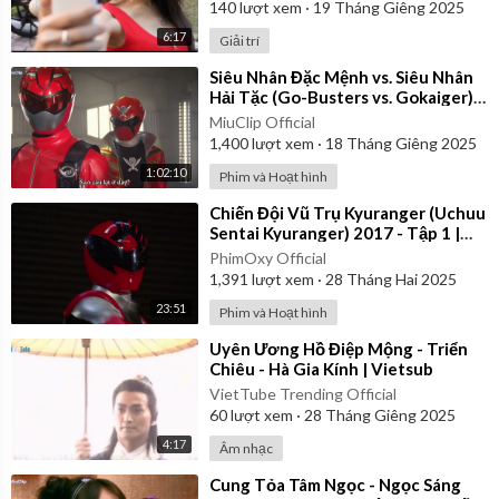
140
lượt xem
·
19 Tháng Giêng 2025
6:17
Giải trí
⁣Siêu Nhân Đặc Mệnh vs. Siêu Nhân
Hải Tặc (Go-Busters vs. Gokaiger) |
Vietsub
MiuClip Official
1,400
lượt xem
·
18 Tháng Giêng 2025
1:02:10
Phim và Hoạt hình
⁣Chiến Đội Vũ Trụ Kyuranger (Uchuu
Sentai Kyuranger) 2017 - Tập 1 |
Thuyết Minh
PhimOxy Official
1,391
lượt xem
·
28 Tháng Hai 2025
23:51
Phim và Hoạt hình
⁣Uyên Ương Hồ Điệp Mộng - Triển
Chiêu - Hà Gia Kính | Vietsub
VietTube Trending Official
60
lượt xem
·
28 Tháng Giêng 2025
4:17
Âm nhạc
⁣Cung Tỏa Tâm Ngọc - Ngọc Sáng