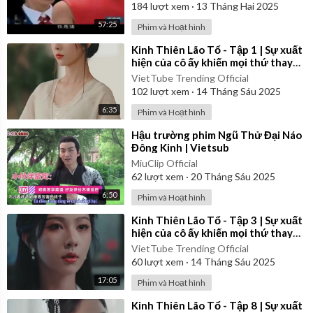
184
lượt xem
·
13 Tháng Hai 2025
57:25
Phim và Hoạt hình
⁣Kinh Thiên Lão Tổ - Tập 1 | Sự xuất
hiện của cô ấy khiến mọi thứ thay
đổi...
VietTube Trending Official
102
lượt xem
·
14 Tháng Sáu 2025
6:35
Phim và Hoạt hình
⁣Hậu trường phim Ngũ Thử Đại Náo
Đông Kinh | Vietsub
MiuClip Official
62
lượt xem
·
20 Tháng Sáu 2025
6:50
Phim và Hoạt hình
⁣Kinh Thiên Lão Tổ - Tập 3 | Sự xuất
hiện của cô ấy khiến mọi thứ thay
đổi...
VietTube Trending Official
60
lượt xem
·
14 Tháng Sáu 2025
17:05
Phim và Hoạt hình
⁣Kinh Thiên Lão Tổ - Tập 8 | Sự xuất