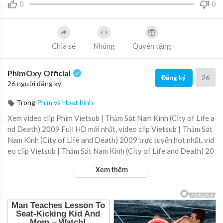
0
0
Chia sẻ
Nhúng
Quyên tặng
PhimOxy Official
26
Đăng ký
26 người đăng ký
Trong
Phim và Hoạt hình
Xem video clip Phim Vietsub | Thảm Sát Nam Kinh (City of Life a
nd Death) 2009 Full HD mới nhất, video clip Vietsub | Thảm Sát
Nam Kinh (City of Life and Death) 2009 trực tuyến hot nhất, vid
eo clip Vietsub | Thảm Sát Nam Kinh (City of Life and Death) 20
09 online hay nhất.
Xem thêm
Bộ phim lấy bối cảnh năm 1937, cao trào của trận chiến giữa Tru
ng Quốc và Nhật Bản. Quân đội Nhật Bản đã chiếm được thành ph
ố Nam Kinh, lúc bấy giờ là thủ đô của Trung Quốc.