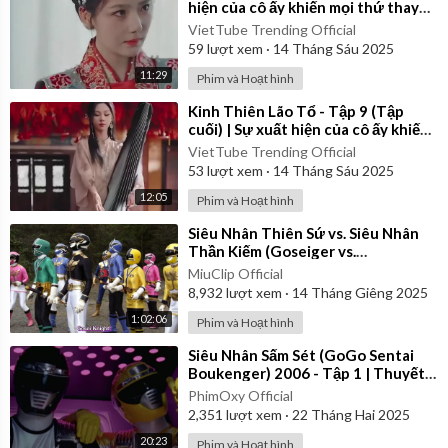
hiện của cô ấy khiến mọi thứ thay
đổi...
VietTube Trending Official
59
lượt xem
·
14 Tháng Sáu 2025
11:29
Phim và Hoạt hình
⁣Kinh Thiên Lão Tổ - Tập 9 (Tập
cuối) | Sự xuất hiện của cô ấy khiến
mọi thứ thay đổi...
VietTube Trending Official
53
lượt xem
·
14 Tháng Sáu 2025
12:05
Phim và Hoạt hình
⁣Siêu Nhân Thiên Sứ vs. Siêu Nhân
Thần Kiếm (Goseiger vs.
Shinkenger) | Vietsub
MiuClip Official
8,932
lượt xem
·
14 Tháng Giêng 2025
1:02:06
Phim và Hoạt hình
⁣Siêu Nhân Sấm Sét (GoGo Sentai
Boukenger) 2006 - Tập 1 | Thuyết
Minh
PhimOxy Official
2,351
lượt xem
·
22 Tháng Hai 2025
20:23
Phim và Hoạt hình