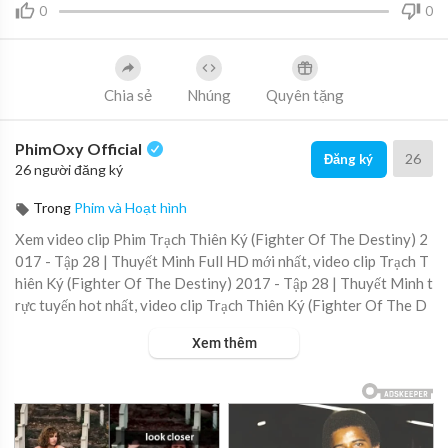
0
0
Chia sẻ
Nhúng
Quyên tặng
PhimOxy Official
26
Đăng ký
26 người đăng ký
Trong
Phim và Hoạt hình
Xem video clip Phim Trạch Thiên Ký (Fighter Of The Destiny) 2
017 - Tập 28 | Thuyết Minh Full HD mới nhất, video clip Trạch T
hiên Ký (Fighter Of The Destiny) 2017 - Tập 28 | Thuyết Minh t
rực tuyến hot nhất, video clip Trạch Thiên Ký (Fighter Of The D
estiny) 2017 - Tập 28 | Thuyết Minh online hay nhất.
Xem thêm
▶ Xem danh sách phát Full tập tại đây:
https://viet.tube/watch/t
rach-....thien-ky-fighter-of-