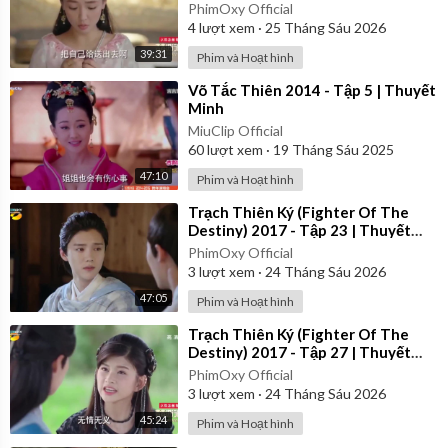
Minh
PhimOxy Official
4
lượt xem
·
25 Tháng Sáu 2026
39:31
Phim và Hoạt hình
⁣Võ Tắc Thiên 2014 - Tập 5 | Thuyết
Minh
MiuClip Official
60
lượt xem
·
19 Tháng Sáu 2025
47:10
Phim và Hoạt hình
⁣Trạch Thiên Ký (Fighter Of The
Destiny) 2017 - Tập 23 | Thuyết
Minh
PhimOxy Official
3
lượt xem
·
24 Tháng Sáu 2026
47:05
Phim và Hoạt hình
⁣Trạch Thiên Ký (Fighter Of The
Destiny) 2017 - Tập 27 | Thuyết
Minh
PhimOxy Official
3
lượt xem
·
24 Tháng Sáu 2026
45:24
Phim và Hoạt hình