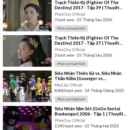
⁣Trạch Thiên Ký (Fighter Of The
Destiny) 2017 - Tập 39 | Thuyết
Minh
PhimOxy Official
3
lượt xem
·
25 Tháng Sáu 2026
47:38
Phim và Hoạt hình
⁣Trạch Thiên Ký (Fighter Of The
Destiny) 2017 - Tập 37 | Thuyết
Minh
PhimOxy Official
3
lượt xem
·
25 Tháng Sáu 2026
48:14
Phim và Hoạt hình
⁣Siêu Nhân Thiên Sứ vs. Siêu Nhân
Thần Kiếm (Goseiger vs.
Shinkenger) | Vietsub
MiuClip Official
8,860
lượt xem
·
14 Tháng Giêng 2025
1:02:06
Phim và Hoạt hình
⁣Siêu Nhân Sấm Sét (GoGo Sentai
Boukenger) 2006 - Tập 1 | Thuyết
Minh
PhimOxy Official
2,343
lượt xem
·
22 Tháng Hai 2025