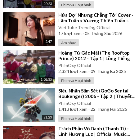
20:23
Phim và Hoạt hình
⁣Hứa Đợi Nhưng Chẳng Tới Cover -
Lâm Tuấn x Vương Thiên Tuấn -
Kiều Chi
VietTube Trending Official
17
lượt xem
·
05 Tháng Sáu 2026
5:47
Âm nhạc
⁣Hoàng Tử Gác Mái (The Rooftop
Prince) 2012 - Tập 1 | Lồng Tiếng
PhimOxy Official
2,324
lượt xem
·
09 Tháng Ba 2025
1:02:35
Phim và Hoạt hình
⁣Siêu Nhân Sấm Sét (GoGo Sentai
Boukenger) 2006 - Tập 2 | Thuyết
Minh
PhimOxy Official
1,413
lượt xem
·
22 Tháng Hai 2025
21:23
Phim và Hoạt hình
⁣Trách Phận Vô Danh (Thanh Ti) -
Linh Hương Luz | Official Music