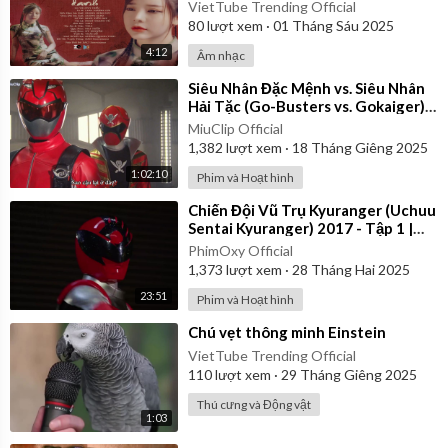
Video
VietTube Trending Official
80
lượt xem
·
01 Tháng Sáu 2025
4:12
Âm nhạc
⁣Siêu Nhân Đặc Mệnh vs. Siêu Nhân
Hải Tặc (Go-Busters vs. Gokaiger) |
Vietsub
MiuClip Official
1,382
lượt xem
·
18 Tháng Giêng 2025
1:02:10
Phim và Hoạt hình
⁣Chiến Đội Vũ Trụ Kyuranger (Uchuu
Sentai Kyuranger) 2017 - Tập 1 |
Thuyết Minh
PhimOxy Official
1,373
lượt xem
·
28 Tháng Hai 2025
23:51
Phim và Hoạt hình
⁣Chú vẹt thông minh Einstein
VietTube Trending Official
110
lượt xem
·
29 Tháng Giêng 2025
Thú cưng và Động vật
1:03