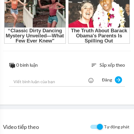
0 bình luận
Sắp xếp theo
sort
Đăng
Video tiếp theo
Tự động phát