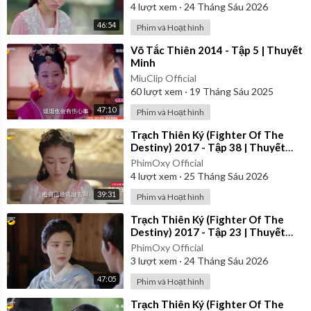
4
lượt xem
·
24 Tháng Sáu 2026
46:54
Phim và Hoạt hình
⁣Võ Tắc Thiên 2014 - Tập 5 | Thuyết
Minh
MiuClip Official
60
lượt xem
·
19 Tháng Sáu 2025
47:10
Phim và Hoạt hình
⁣Trạch Thiên Ký (Fighter Of The
Destiny) 2017 - Tập 38 | Thuyết
Minh
PhimOxy Official
4
lượt xem
·
25 Tháng Sáu 2026
39:31
Phim và Hoạt hình
⁣Trạch Thiên Ký (Fighter Of The
Destiny) 2017 - Tập 23 | Thuyết
Minh
PhimOxy Official
3
lượt xem
·
24 Tháng Sáu 2026
47:05
Phim và Hoạt hình
⁣Trạch Thiên Ký (Fighter Of The