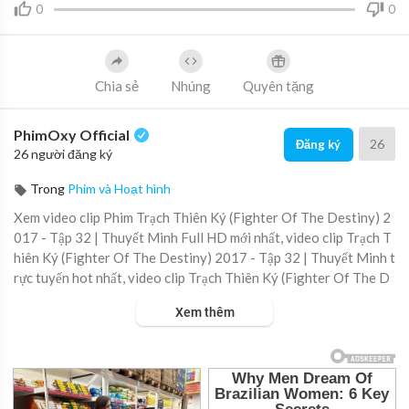
0
0
Chia sẻ
Nhúng
Quyên tặng
PhimOxy Official
26
Đăng ký
26 người đăng ký
Trong
Phim và Hoạt hình
Xem video clip Phim Trạch Thiên Ký (Fighter Of The Destiny) 2
017 - Tập 32 | Thuyết Minh Full HD mới nhất, video clip Trạch T
hiên Ký (Fighter Of The Destiny) 2017 - Tập 32 | Thuyết Minh t
rực tuyến hot nhất, video clip Trạch Thiên Ký (Fighter Of The D
estiny) 2017 - Tập 32 | Thuyết Minh online hay nhất.
Xem thêm
▶ Xem danh sách phát Full tập tại đây:
https://viet.tube/watch/t
rach-....thien-ky-fighter-of-