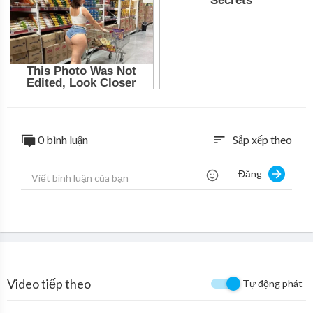
0 bình luận
Sắp xếp theo
sort
Đăng
Video tiếp theo
Tự động phát