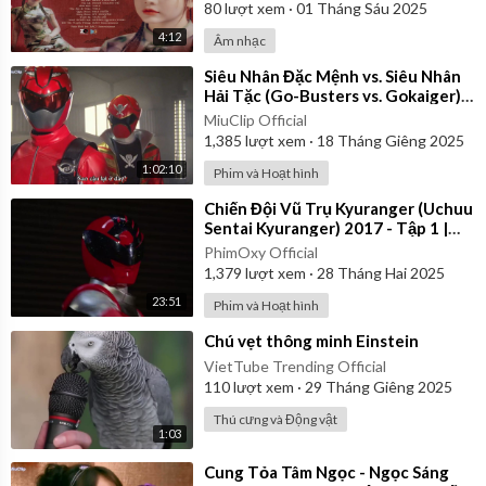
80
lượt xem
·
01 Tháng Sáu 2025
4:12
Âm nhạc
⁣Siêu Nhân Đặc Mệnh vs. Siêu Nhân
Hải Tặc (Go-Busters vs. Gokaiger) |
Vietsub
MiuClip Official
1,385
lượt xem
·
18 Tháng Giêng 2025
1:02:10
Phim và Hoạt hình
⁣Chiến Đội Vũ Trụ Kyuranger (Uchuu
Sentai Kyuranger) 2017 - Tập 1 |
Thuyết Minh
PhimOxy Official
1,379
lượt xem
·
28 Tháng Hai 2025
23:51
Phim và Hoạt hình
⁣Chú vẹt thông minh Einstein
VietTube Trending Official
110
lượt xem
·
29 Tháng Giêng 2025
Thú cưng và Động vật
1:03
⁣Cung Tỏa Tâm Ngọc - Ngọc Sáng