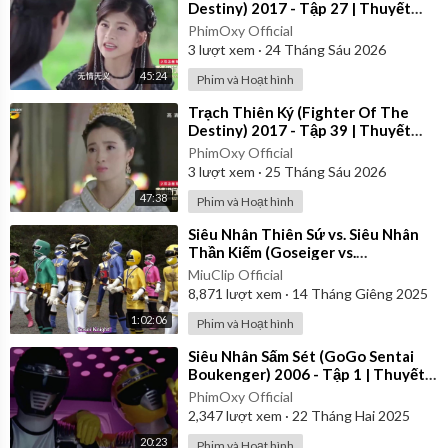
Destiny) 2017 - Tập 27 | Thuyết
Minh
PhimOxy Official
3
lượt xem
·
24 Tháng Sáu 2026
45:24
Phim và Hoạt hình
⁣Trạch Thiên Ký (Fighter Of The
Destiny) 2017 - Tập 39 | Thuyết
Minh
PhimOxy Official
3
lượt xem
·
25 Tháng Sáu 2026
47:38
Phim và Hoạt hình
⁣Siêu Nhân Thiên Sứ vs. Siêu Nhân
Thần Kiếm (Goseiger vs.
Shinkenger) | Vietsub
MiuClip Official
8,871
lượt xem
·
14 Tháng Giêng 2025
1:02:06
Phim và Hoạt hình
⁣Siêu Nhân Sấm Sét (GoGo Sentai
Boukenger) 2006 - Tập 1 | Thuyết
Minh
PhimOxy Official
2,347
lượt xem
·
22 Tháng Hai 2025
20:23
Phim và Hoạt hình