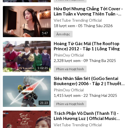
⁣Hứa Đợi Nhưng Chẳng Tới Cover -
Lâm Tuấn x Vương Thiên Tuấn -
Kiều Chi
VietTube Trending Official
18
lượt xem
·
05 Tháng Sáu 2026
5:47
Âm nhạc
⁣Hoàng Tử Gác Mái (The Rooftop
Prince) 2012 - Tập 1 | Lồng Tiếng
PhimOxy Official
2,328
lượt xem
·
09 Tháng Ba 2025
1:02:35
Phim và Hoạt hình
⁣Siêu Nhân Sấm Sét (GoGo Sentai
Boukenger) 2006 - Tập 2 | Thuyết
Minh
PhimOxy Official
1,415
lượt xem
·
22 Tháng Hai 2025
21:23
Phim và Hoạt hình
⁣Trách Phận Vô Danh (Thanh Ti) -
Linh Hương Luz | Official Music
Video
VietTube Trending Official