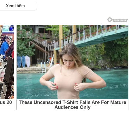
s://viet.tube/watch/tuyet-....sac-khuynh-thanh-roy
Xem thêm