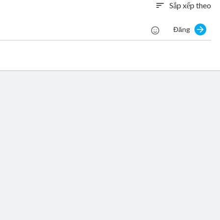
Sắp xếp theo
sort
Đăng