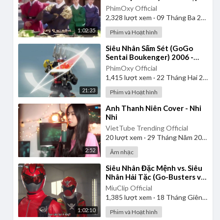
| Lồng Tiếng
PhimOxy Official
2,328
lượt xem
·
09 Tháng Ba 2025
1:02:35
Phim và Hoạt hình
⁣Siêu Nhân Sấm Sét (GoGo
Sentai Boukenger) 2006 -
Tập 2 | Thuyết Minh
PhimOxy Official
1,415
lượt xem
·
22 Tháng Hai 2025
21:23
Phim và Hoạt hình
⁣Anh Thanh Niên Cover - Nhi
Nhi
VietTube Trending Official
20
lượt xem
·
29 Tháng Năm 2026
2:52
Âm nhạc
⁣Siêu Nhân Đặc Mệnh vs. Siêu
Nhân Hải Tặc (Go-Busters vs.
Gokaiger) | Vietsub
MiuClip Official
1,385
lượt xem
·
18 Tháng Giêng 2025
1:02:10
Phim và Hoạt hình