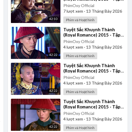
29 | Lồng Tiếng
PhimOxy Official
7
lượt xem
·
13 Tháng Bảy 2026
42:10
Phim và Hoạt hình
⁣Tuyệt Sắc Khuynh Thành
(Royal Romance) 2015 - Tập
40 | Lồng Tiếng
PhimOxy Official
4
lượt xem
·
13 Tháng Bảy 2026
42:22
Phim và Hoạt hình
⁣Tuyệt Sắc Khuynh Thành
(Royal Romance) 2015 - Tập
39 | Lồng Tiếng
PhimOxy Official
4
lượt xem
·
13 Tháng Bảy 2026
42:22
Phim và Hoạt hình
⁣Tuyệt Sắc Khuynh Thành
(Royal Romance) 2015 - Tập
38 | Lồng Tiếng
PhimOxy Official
4
lượt xem
·
13 Tháng Bảy 2026
42:22
Phim và Hoạt hình