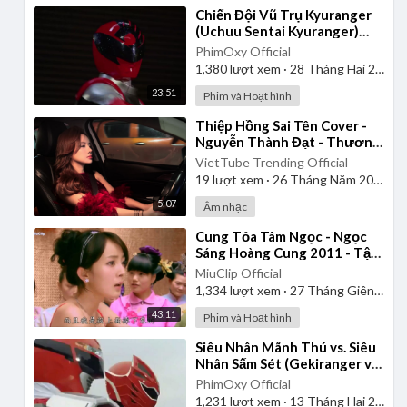
⁣Chiến Đội Vũ Trụ Kyuranger
(Uchuu Sentai Kyuranger)
2017 - Tập 1 | Thuyết Minh
PhimOxy Official
1,380
lượt xem
·
28 Tháng Hai 2025
23:51
Phim và Hoạt hình
⁣Thiệp Hồng Sai Tên Cover -
Nguyễn Thành Đạt - Thương
Võ
VietTube Trending Official
19
lượt xem
·
26 Tháng Năm 2026
5:07
Âm nhạc
⁣Cung Tỏa Tâm Ngọc - Ngọc
Sáng Hoàng Cung 2011 - Tập
1 | Thuyết Minh
MiuClip Official
1,334
lượt xem
·
27 Tháng Giêng 2025
43:11
Phim và Hoạt hình
⁣Siêu Nhân Mãnh Thú vs. Siêu
Nhân Sấm Sét (Gekiranger vs.
Boukenger) 2008 | Vietsub
PhimOxy Official
1,231
lượt xem
·
13 Tháng Hai 2025