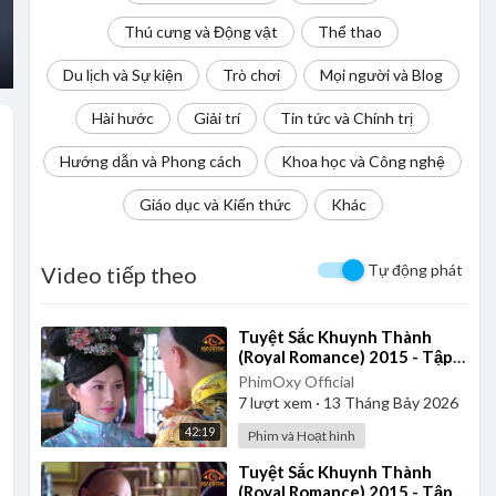
Thú cưng và Động vật
Thể thao
Du lịch và Sự kiện
Trò chơi
Mọi người và Blog
Hài hước
Giải trí
Tin tức và Chính trị
Hướng dẫn và Phong cách
Khoa học và Công nghệ
Giáo dục và Kiến thức
Khác
Tự động phát
Video tiếp theo
⁣Tuyệt Sắc Khuynh Thành
(Royal Romance) 2015 - Tập
30 | Lồng Tiếng
PhimOxy Official
7
lượt xem
·
13 Tháng Bảy 2026
42:19
Phim và Hoạt hình
⁣Tuyệt Sắc Khuynh Thành
(Royal Romance) 2015 - Tập