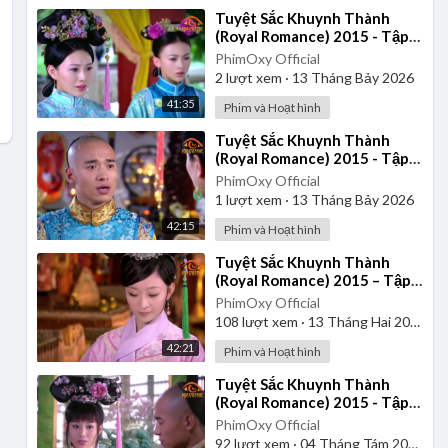
⁣Tuyệt Sắc Khuynh Thành
(Royal Romance) 2015 - Tập
37 | Lồng Tiếng
PhimOxy Official
2
lượt xem
·
13 Tháng Bảy 2026
41:35
Phim và Hoạt hình
⁣Tuyệt Sắc Khuynh Thành
(Royal Romance) 2015 - Tập
34 | Lồng Tiếng
PhimOxy Official
1
lượt xem
·
13 Tháng Bảy 2026
42:15
Phim và Hoạt hình
⁣Tuyệt Sắc Khuynh Thành
(Royal Romance) 2015 – Tập 2
| Lồng Tiếng
PhimOxy Official
108
lượt xem
·
13 Tháng Hai 2025
42:21
Phim và Hoạt hình
⁣Tuyệt Sắc Khuynh Thành
(Royal Romance) 2015 - Tập
20 | Lồng Tiếng
PhimOxy Official
92
lượt xem
·
04 Tháng Tám 2025