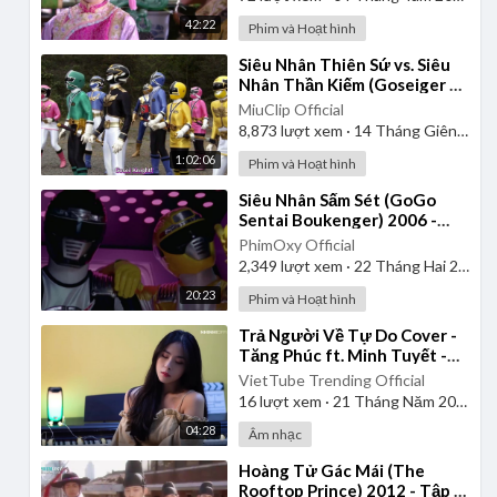
42:22
Phim và Hoạt hình
⁣Siêu Nhân Thiên Sứ vs. Siêu
Nhân Thần Kiếm (Goseiger vs.
Shinkenger) | Vietsub
MiuClip Official
8,873
lượt xem
·
14 Tháng Giêng 2025
1:02:06
Phim và Hoạt hình
⁣Siêu Nhân Sấm Sét (GoGo
Sentai Boukenger) 2006 -
Tập 1 | Thuyết Minh
PhimOxy Official
2,349
lượt xem
·
22 Tháng Hai 2025
20:23
Phim và Hoạt hình
⁣Trả Người Về Tự Do Cover -
Tăng Phúc ft. Minh Tuyết -
Nhi Nhi
VietTube Trending Official
16
lượt xem
·
21 Tháng Năm 2026
04:28
Âm nhạc
⁣Hoàng Tử Gác Mái (The
Rooftop Prince) 2012 - Tập 1