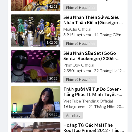
42:21
Phim và Hoạt hình
⁣Siêu Nhân Thiên Sứ vs. Siêu
Nhân Thần Kiếm (Goseiger vs.
Shinkenger) | Vietsub
MiuClip Official
8,915
lượt xem
·
14 Tháng Giêng 2025
1:02:06
Phim và Hoạt hình
⁣Siêu Nhân Sấm Sét (GoGo
Sentai Boukenger) 2006 -
Tập 1 | Thuyết Minh
PhimOxy Official
2,350
lượt xem
·
22 Tháng Hai 2025
20:23
Phim và Hoạt hình
⁣Trả Người Về Tự Do Cover -
Tăng Phúc ft. Minh Tuyết -
Nhi Nhi
VietTube Trending Official
16
lượt xem
·
21 Tháng Năm 2026
04:28
Âm nhạc
⁣Hoàng Tử Gác Mái (The
Rooftop Prince) 2012 - Tập 1