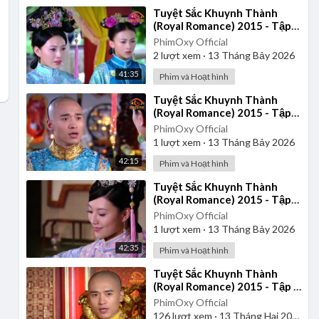
⁣Tuyệt Sắc Khuynh Thành
(Royal Romance) 2015 - Tập
37 | Lồng Tiếng
PhimOxy Official
2
lượt xem
·
13 Tháng Bảy 2026
41:35
Phim và Hoạt hình
⁣Tuyệt Sắc Khuynh Thành
(Royal Romance) 2015 - Tập
34 | Lồng Tiếng
PhimOxy Official
1
lượt xem
·
13 Tháng Bảy 2026
42:15
Phim và Hoạt hình
⁣Tuyệt Sắc Khuynh Thành
(Royal Romance) 2015 - Tập
36 | Lồng Tiếng
PhimOxy Official
1
lượt xem
·
13 Tháng Bảy 2026
42:35
Phim và Hoạt hình
⁣Tuyệt Sắc Khuynh Thành
(Royal Romance) 2015 - Tập 1
| Lồng Tiếng
PhimOxy Official
126
lượt xem
·
13 Tháng Hai 2025