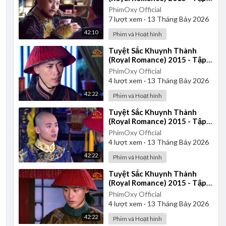
29 | Lồng Tiếng
PhimOxy Official
7
lượt xem
·
13 Tháng Bảy 2026
42:10
Phim và Hoạt hình
⁣Tuyệt Sắc Khuynh Thành
(Royal Romance) 2015 - Tập
40 | Lồng Tiếng
PhimOxy Official
4
lượt xem
·
13 Tháng Bảy 2026
42:22
Phim và Hoạt hình
⁣Tuyệt Sắc Khuynh Thành
(Royal Romance) 2015 - Tập
39 | Lồng Tiếng
PhimOxy Official
4
lượt xem
·
13 Tháng Bảy 2026
42:22
Phim và Hoạt hình
⁣Tuyệt Sắc Khuynh Thành
(Royal Romance) 2015 - Tập
38 | Lồng Tiếng
PhimOxy Official
4
lượt xem
·
13 Tháng Bảy 2026
42:22
Phim và Hoạt hình