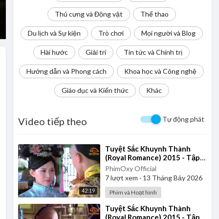
Thú cưng và Động vật
Thể thao
Du lịch và Sự kiện
Trò chơi
Mọi người và Blog
Hài hước
Giải trí
Tin tức và Chính trị
Hướng dẫn và Phong cách
Khoa học và Công nghệ
Giáo dục và Kiến thức
Khác
Tự động phát
Video tiếp theo
⁣Tuyệt Sắc Khuynh Thành
(Royal Romance) 2015 - Tập
30 | Lồng Tiếng
PhimOxy Official
7
lượt xem
·
13 Tháng Bảy 2026
42:19
Phim và Hoạt hình
⁣Tuyệt Sắc Khuynh Thành
(Royal Romance) 2015 - Tập