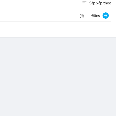
Sắp xếp theo
sort
Đăng