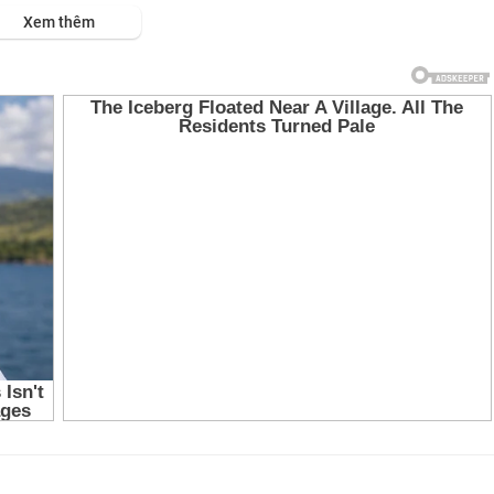
s://viet.tube/watch/tuyet-....sac-khuynh-thanh-roy
Xem thêm