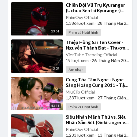
⁣Chiến Đội Vũ Trụ Kyuranger
(Uchuu Sentai Kyuranger)
2017 - Tập 1 | Thuyết Minh
PhimOxy Official
1,386
lượt xem
·
28 Tháng Hai 2025
23:51
Phim và Hoạt hình
⁣Thiệp Hồng Sai Tên Cover -
Nguyễn Thành Đạt - Thương
Võ
VietTube Trending Official
19
lượt xem
·
26 Tháng Năm 2026
5:07
Âm nhạc
⁣Cung Tỏa Tâm Ngọc - Ngọc
Sáng Hoàng Cung 2011 - Tập
1 | Thuyết Minh
MiuClip Official
1,337
lượt xem
·
27 Tháng Giêng 2025
43:11
Phim và Hoạt hình
⁣Siêu Nhân Mãnh Thú vs. Siêu
Nhân Sấm Sét (Gekiranger vs.
Boukenger) 2008 | Vietsub
PhimOxy Official
1,233
lượt xem
·
13 Tháng Hai 2025