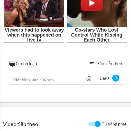
0 bình luận
Sắp xếp theo
sort
Đăng
Video tiếp theo
Tự động phát