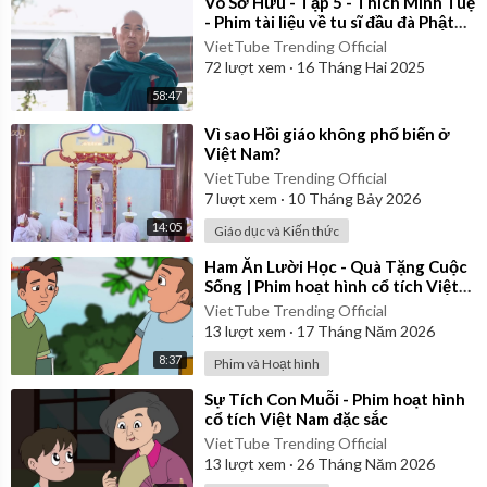
⁣Vô Sở Hữu - Tập 5 - Thích Minh Tuệ
- Phim tài liệu về tu sĩ đầu đà Phật
giáo Việt Nam
VietTube Trending Official
72
lượt xem
·
16 Tháng Hai 2025
58:47
⁣Vì sao Hồi giáo không phổ biến ở
Việt Nam?
VietTube Trending Official
7
lượt xem
·
10 Tháng Bảy 2026
14:05
Giáo dục và Kiến thức
⁣Ham Ăn Lười Học - Quà Tặng Cuộc
Sống | Phim hoạt hình cổ tích Việt
Nam
VietTube Trending Official
13
lượt xem
·
17 Tháng Năm 2026
8:37
Phim và Hoạt hình
⁣Sự Tích Con Muỗi - Phim hoạt hình
cổ tích Việt Nam đặc sắc
VietTube Trending Official
13
lượt xem
·
26 Tháng Năm 2026