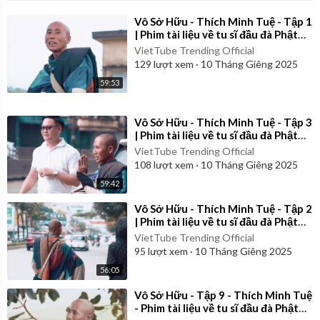
⁣Vô Sở Hữu - Thích Minh Tuệ - Tập 1
| Phim tài liệu về tu sĩ đầu đà Phật
giáo Việt Nam
VietTube Trending Official
129
lượt xem
·
10 Tháng Giêng 2025
59:53
⁣Vô Sở Hữu - Thích Minh Tuệ - Tập 3
| Phim tài liệu về tu sĩ đầu đà Phật
giáo Việt Nam
VietTube Trending Official
108
lượt xem
·
10 Tháng Giêng 2025
59:42
⁣Vô Sở Hữu - Thích Minh Tuệ - Tập 2
| Phim tài liệu về tu sĩ đầu đà Phật
giáo Việt Nam
VietTube Trending Official
95
lượt xem
·
10 Tháng Giêng 2025
56:05
⁣Vô Sở Hữu - Tập 9 - Thích Minh Tuệ
- Phim tài liệu về tu sĩ đầu đà Phật