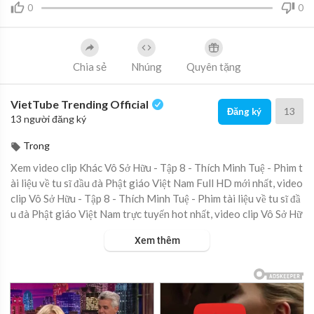
0
0
Chia sẻ
Nhúng
Quyên tặng
VietTube Trending Official
13
Đăng ký
13 người đăng ký
Trong
Xem video clip Khác Vô Sở Hữu - Tập 8 - Thích Minh Tuệ - Phim t
ài liệu về tu sĩ đầu đà Phật giáo Việt Nam Full HD mới nhất, video
clip Vô Sở Hữu - Tập 8 - Thích Minh Tuệ - Phim tài liệu về tu sĩ đầ
u đà Phật giáo Việt Nam trực tuyến hot nhất, video clip Vô Sở Hữ
u - Tập 8 - Thích Minh Tuệ - Phim tài liệu về tu sĩ đầu đà Phật giá
Xem thêm
o Việt Nam online hay nhất.
▶ Xem danh sách phát Full tập tại đây:
https://viet.tube/watch/
mBsNCa....D44zlkrSX/list/UfjHh