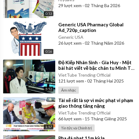
29
lượt xem
·
02 Tháng Ba 2026
0:53
⁣Generic USA Pharmacy Global
Ad_720p_caption
Generic USA
26
lượt xem
·
02 Tháng Năm 2026
0:16
⁣Độ Kiếp Nhân Sinh - Gia Huy - Một
bài hát viết về bậc chân tu Minh Tuệ
| Official Music Video
VietTube Trending Official
121
lượt xem
·
02 Tháng Hai 2025
5:52
Âm nhạc
⁣Tài xế rất là sợ vì mức phạt vi phạm
giao thông tăng nặng
VietTube Trending Official
66
lượt xem
·
15 Tháng Giêng 2025
1:57
Tin tức và Chính trị
⁣Pha đá phạt 11m kỳ lạ