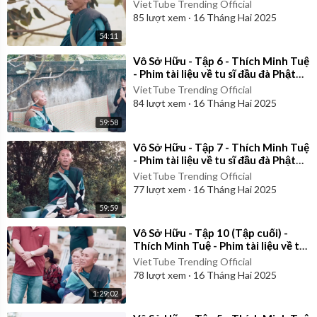
giáo Việt Nam
VietTube Trending Official
85
lượt xem
·
16 Tháng Hai 2025
54:11
⁣Vô Sở Hữu - Tập 6 - Thích Minh Tuệ
- Phim tài liệu về tu sĩ đầu đà Phật
giáo Việt Nam
VietTube Trending Official
84
lượt xem
·
16 Tháng Hai 2025
59:58
⁣Vô Sở Hữu - Tập 7 - Thích Minh Tuệ
- Phim tài liệu về tu sĩ đầu đà Phật
giáo Việt Nam
VietTube Trending Official
77
lượt xem
·
16 Tháng Hai 2025
59:59
⁣Vô Sở Hữu - Tập 10 (Tập cuối) -
Thích Minh Tuệ - Phim tài liệu về tu
sĩ đầu đà Phật giáo Việt Nam
VietTube Trending Official
78
lượt xem
·
16 Tháng Hai 2025
1:29:02