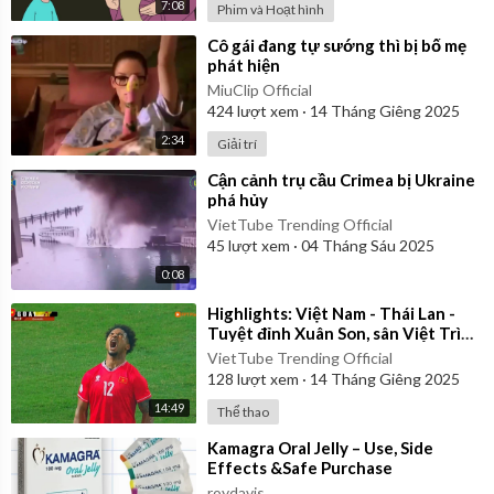
7:08
Phim và Hoạt hình
⁣Cô gái đang tự sướng thì bị bố mẹ
phát hiện
MiuClip Official
424
lượt xem
·
14 Tháng Giêng 2025
2:34
Giải trí
⁣Cận cảnh trụ cầu Crimea bị Ukraine
phá hủy
VietTube Trending Official
45
lượt xem
·
04 Tháng Sáu 2025
0:08
⁣Highlights: Việt Nam - Thái Lan -
Tuyệt đỉnh Xuân Son, sân Việt Trì
vỡ òa
VietTube Trending Official
128
lượt xem
·
14 Tháng Giêng 2025
14:49
Thể thao
⁣Kamagra Oral Jelly – Use, Side
Effects &Safe Purchase
roydavis