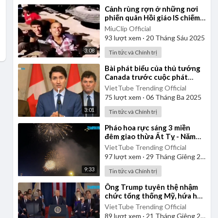
⁣Cảnh rùng rợn ở những nơi
phiến quân Hồi giáo IS chiếm
đóng
MiuClip Official
93
lượt xem
·
20 Tháng Sáu 2025
3:08
Tin tức và Chính trị
⁣Bài phát biểu của thủ tướng
Canada trước cuộc phát
động chiến tranh thương mại
VietTube Trending Official
vô cớ của Mỹ
75
lượt xem
·
06 Tháng Ba 2025
3:01
Tin tức và Chính trị
⁣Pháo hoa rực sáng 3 miền
đêm giao thừa Ất Tỵ - Năm
mới, hy vọng mới
VietTube Trending Official
97
lượt xem
·
29 Tháng Giêng 2025
9:33
Tin tức và Chính trị
⁣Ông Trump tuyên thệ nhậm
chức tổng thống Mỹ, hứa hẹn
thời đại "hoàng kim"
VietTube Trending Official
89
lượt xem
·
21 Tháng Giêng 2025