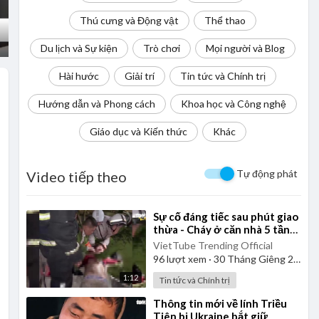
Thú cưng và Động vật
Thể thao
Du lịch và Sự kiện
Trò chơi
Mọi người và Blog
Hài hước
Giải trí
Tin tức và Chính trị
Hướng dẫn và Phong cách
Khoa học và Công nghệ
Giáo dục và Kiến thức
Khác
Tự động phát
Video tiếp theo
⁣Sự cố đáng tiếc sau phút giao
thừa - Cháy ở căn nhà 5 tầng,
nghi do đốt pháo hoa
VietTube Trending Official
96
lượt xem
·
30 Tháng Giêng 2025
1:12
Tin tức và Chính trị
⁣Thông tin mới về lính Triều
Tiên bị Ukraine bắt giữ