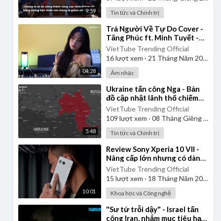
9:59
Tin tức và Chính trị
⁣Trả Người Về Tự Do Cover -
Tăng Phúc ft. Minh Tuyết -
Nhi Nhi
VietTube Trending Official
16
lượt xem
·
21 Tháng Năm 2026
04:28
Âm nhạc
⁣Ukraine tấn công Nga - Bản
đồ cập nhật lãnh thổ chiếm
đóng Kursk từ ngày
VietTube Trending Official
06/08/2024 đến 06/01/2025
109
lượt xem
·
08 Tháng Giêng 2025
5:48
Tin tức và Chính trị
⁣Review Sony Xperia 10 VII -
Nâng cấp lớn nhưng có dành
cho bạn?
VietTube Trending Official
15
lượt xem
·
18 Tháng Năm 2026
10:01
Khoa học và Công nghệ
⁣"Sư tử trỗi dậy" - Israel tấn
công Iran, nhắm mục tiêu hạt