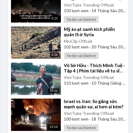
nhân, tên lửa, chỉ huy
VietTube Trending Official
103
lượt xem
·
14 Tháng Sáu 2025
9:25
Tin tức và Chính trị
⁣Mỹ ào ạt oanh kích phiến
quân IS ở Syria
MiuClip Official
102
lượt xem
·
20 Tháng Sáu 2025
6:06
Tin tức và Chính trị
⁣Vô Sở Hữu - Thích Minh Tuệ -
Tập 4 | Phim tài liệu về tu sĩ
đầu đà Phật giáo Việt Nam
VietTube Trending Official
153
lượt xem
·
10 Tháng Giêng 2025
59:51
⁣Israel vs. Iran: So găng sức
mạnh quân sự, ai hơn ai kém?
VietTube Trending Official
100
lượt xem
·
18 Tháng Sáu 2025
13:14
Tin tức và Chính trị