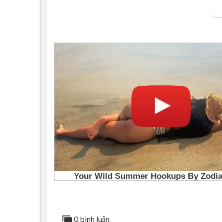
Việc tăng nặng mức phạt kết hợp trừ điểm gi
n giao thông.
0 bình luận