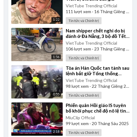
VietTube Trending Official
111
lượt xem
·
16 Tháng Giêng 2025
1:22
Tin tức và Chính trị
⁣Nam shipper chết nghi do bị
đánh ở Đà Nẵng, 3 bộ đồ Tết
còn chưa kịp mặc
VietTube Trending Official
106
lượt xem
·
23 Tháng Giêng 2025
1:56
Tin tức và Chính trị
⁣Tòa án Hàn Quốc tan tành sau
lệnh bắt giữ Tổng thống
Yoon
VietTube Trending Official
98
lượt xem
·
22 Tháng Giêng 2025
0:55
Tin tức và Chính trị
⁣Phiến quân Hồi giáo IS tuyên
bố khôi phục chế độ nô lệ tình
dục
MiuClip Official
99
lượt xem
·
20 Tháng Sáu 2025
2:18
Tin tức và Chính trị