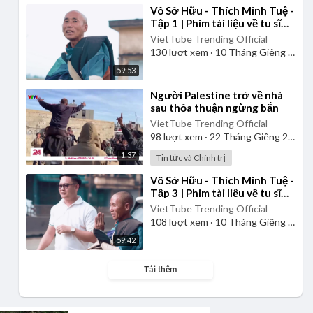
⁣Vô Sở Hữu - Thích Minh Tuệ -
Tập 1 | Phim tài liệu về tu sĩ
đầu đà Phật giáo Việt Nam
VietTube Trending Official
130
lượt xem
·
10 Tháng Giêng 2025
59:53
⁣Người Palestine trở về nhà
sau thỏa thuận ngừng bắn
VietTube Trending Official
98
lượt xem
·
22 Tháng Giêng 2025
1:37
Tin tức và Chính trị
⁣Vô Sở Hữu - Thích Minh Tuệ -
Tập 3 | Phim tài liệu về tu sĩ
đầu đà Phật giáo Việt Nam
VietTube Trending Official
108
lượt xem
·
10 Tháng Giêng 2025
59:42
Tải thêm